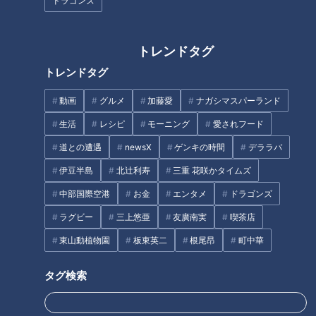
ドラゴンズ
トレンドタグ
トレンドタグ
CBCテレビ『道との遭遇』
動画
グルメ
加藤愛
ナガシマスパーランド
然別湖（しかりべつこ）でカヌーを体験し、夕食に初めてのジ
生活
レシピ
モーニング
愛されフード
ンギスカンを食べて、富良野市のホテルに泊まった三田。軽ト
道との遭遇
newsX
ゲンキの時間
デララバ
ラ旅3日目の朝を迎え、さっそく出発します。
伊豆半島
北辻利寿
三重 花咲かタイムズ
（グラビアアイドル・三田悠貴）
中部国際空港
お金
エンタメ
ドラゴンズ
「北海道グルメの朝ごはんを食べよう」
ラグビー
三上悠亜
友廣南実
喫茶店
東山動植物園
板東英二
根尾昂
町中華
立ち寄ったのは「富良野チーズ工房」。施設内には、作りたて
の様々な種類のチーズがずらりと並びます。試食コーナーもあ
タグ検索
り、三田はホワイトチーズやワインチェダーチーズを堪能。爪
楊枝で刺したチーズを、なぜかたこ焼きのようにフーフーしな