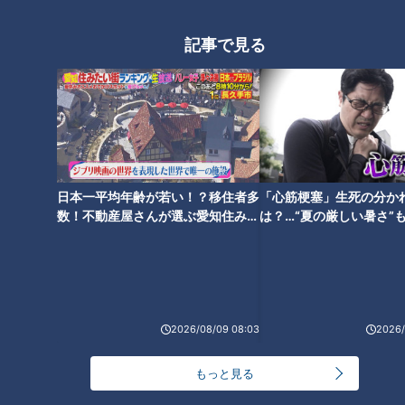
「めっちゃチーズ！だけど、ミルクの味もある。しかも、こ
の“ふしの”カップめっちゃかわいくない？」
記事で見る
ソフトクリームのカップに書かれている「ふらの」を、しばら
く何度も「ふしの」と読み間違える天然ぶりを発揮する三田な
のでした。
「ジェットコースターの路」から「ぜるぶの丘」
日本一平均年齢が若い！？移住者多
「心筋梗塞」生死の分か
へ
数！不動産屋さんが選ぶ愛知住みた
は？…“夏の厳しい暑さ”
い街ランキング1位は？
に！発症前のキケンなサ
法
2026/08/09 08:03
2026/
もっと見る