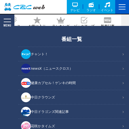
テレビ
ラジオ
イベント
MENU
ニュース
お気に入り
ランキング
ピックアップ
新着記事
CBC MAGAZINE
番組一覧
富良野で作りたてチーズを堪能！グラド
ル・三田悠貴の北海道周遊の旅
チャント！
2024/10/24 06:03
2024年10月8日放送
newsX（ニュースクロス）
健康カプセル！ゲンキの時間
中日クラウンズ
中日ドラゴンズ関連記事
花咲かタイムズ