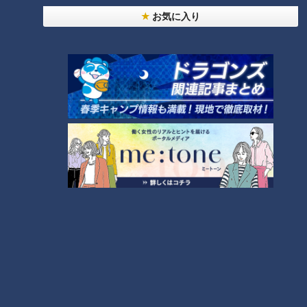
お気に入り
CBCテレビ『道との遭遇』
「富良野チーズ工房」をあとにし、再び出発。しばらくする
と、激しいアップダウンを繰り返す直線道路「ジェットコース
ターの路」に差し掛かります。
（グラビアアイドル・三田悠貴）
「何、この道！下がって上がって、下がって上がって。ジェッ
トコースターに乗ったみたいな感覚。ジェットコースター乗っ
たことないけど。ベロみたいに長いし」
独特な感想を述べる三田は、そのまま突進し美瑛町へ。
（グラビアアイドル・三田悠貴）
「めっちゃ映えるやん、ここ」