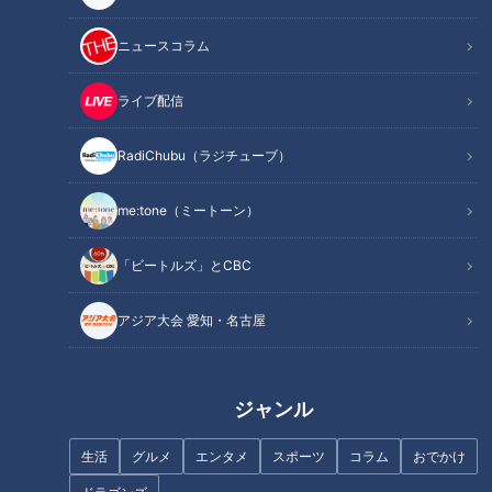
秒～】
ニュースコラム
INDEX
ライブ配信
「富良野チーズ工房」でチーズとソフトクリームを堪能
「ジェットコースターの路」から「ぜるぶの丘」へ
RadiChubu（ラジチューブ）
オススメ関連コンテンツ
me:tone（ミートーン）
「ビートルズ」とCBC
「富良野チーズ工房」でチーズとソフトクリーム
を堪能
アジア大会 愛知・名古屋
ジャンル
生活
グルメ
エンタメ
スポーツ
コラム
おでかけ