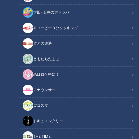
太田×石井のデララバ
CBCテレビ『道との遭遇』
キユーピー３分クッキング
道との遭遇
「道との遭遇」記事
道との遭遇
全国の道に特化したバラエティ番組『道との遭遇』のコーナー
ともだちたまご
『軽トラ女子 三田』では、地元・岐阜に軽トラックを所有す
恋はロケ中に！
るグラビアアイドル・三田悠貴が、軽トラックで下道を走りな
がら北海道を周遊。知床から新千歳空港まで走行距離は
アナウンサー
830km！絶品地元グルメ10食を爆食いしながら、3泊4日の軽
トラ旅を楽しみます。今回は、富良野から美瑛町（びえいちょ
ゴゴスマ
う）へ！
ドキュメンタリー
【動画】「なんでフーフーしてんねん」熱くな
関連リンク
いチーズをフーフーして食べる三田は【1分13
THE TIME,