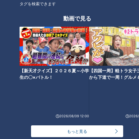
がら口へと運びます。
タグを検索できます
動画で見る
残念ながらピッツァ工房はオープン前だったため、アイスミル
ク工房で「できたてチーズソフト」を食べることに。
【新天才クイズ】２０２６夏～小学
【四国一周】軽トラ女子
生の〇×バトル！
から下道で一周！グルメ
イブ⑳
2026/08/09 12:00
2026/
CBCテレビ『道との遭遇』
もっと見る
（グラビアアイドル・三田悠貴）