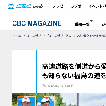
テレビ
ラジオ
イベント・
CBC MAGAZINE
番組一覧
ジ
ホーム
道との遭遇
「道との遭遇」記事
高速道路を側道から
高速道路を側道から愛
も知らない福島の道
2024/06/24 19:06