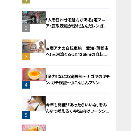
バラミンチの油そば
「人を狂わせる魅力がある」道マニ
ア・鹿取茂雄が惚れ込んだレンガの
2
橋梁とは？未公開の道3選
友廣アナの自転車旅｜愛知・蒲郡市
へ！三河湾ぐるっと125kmの自転車
3
旅！【チャント！特集】
【全力！なにわ実験部～ナゴヤのギモ
ン、ガチ検証～】にんじんプリン
4
今年も開催！「あったらいいな」をみ
んなで考える 小学生向けワークショ
5
ップを大府市で開催