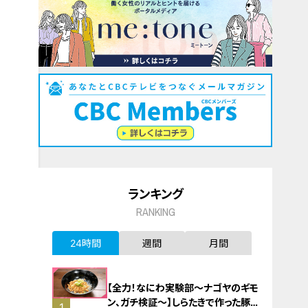
ランキング
RANKING
24時間
週間
月間
【全力！なにわ実験部～ナゴヤのギモ
ン、ガチ検証～】しらたきで作った豚
1