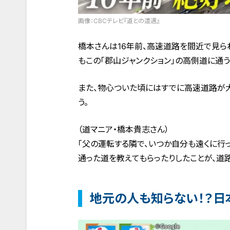
画像：CBCテレビ『道との遭遇』
橋本さんは16年前、高速道路を間近で見ら
もこの「郡山ジャンクション」の高側道に通う
また、物心ついた頃にはすでに高速道路が
う。
（道マニア・橋本貴志さん）
「父の運転する隣で、いつか自分も遠くに行
通った道を教えてもらったりしたことが、道
地元の人も知らない！？日