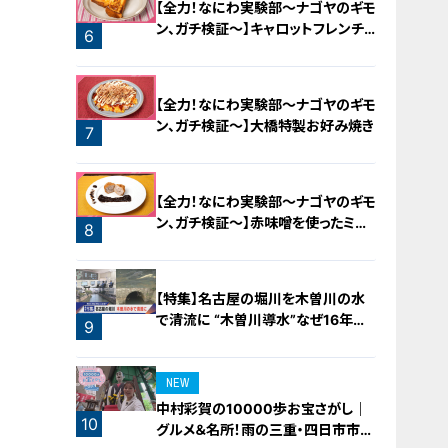
【全力！なにわ実験部～ナゴヤのギモ
ン、ガチ検証～】キャロットフレンチ
6
ロースト
【全力！なにわ実験部～ナゴヤのギモ
ン、ガチ検証～】大橋特製お好み焼き
7
【全力！なにわ実験部～ナゴヤのギモ
ン、ガチ検証～】赤味噌を使ったミル
8
フィーユ味噌トンカツ
【特集】名古屋の堀川を木曽川の水
で清流に “木曽川導水”なぜ16年ぶ
9
り？【newsX】
NEW
中村彩賀の10000歩お宝さがし｜
10
グルメ＆名所！雨の三重・四日市市で