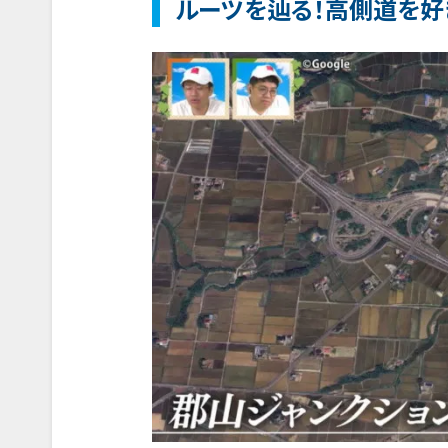
ルーツを辿る！高側道を好