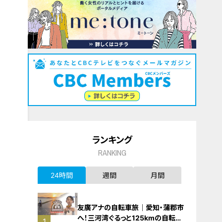
ランキング
RANKING
24時間
週間
月間
友廣アナの自転車旅｜愛知・蒲郡市
へ！三河湾ぐるっと125kmの自転車
1