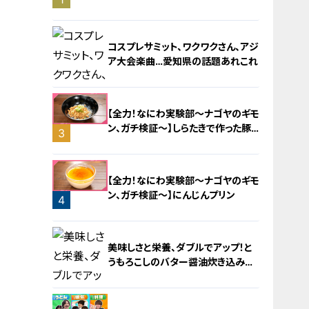
旅！【チャント！特集】
コスプレサミット、ワクワクさん、アジ
ア大会楽曲…愛知県の話題あれこれ
【全力！なにわ実験部～ナゴヤのギモ
ン、ガチ検証～】しらたきで作った豚
3
バラミンチの油そば
2
【全力！なにわ実験部～ナゴヤのギモ
ン、ガチ検証～】にんじんプリン
4
美味しさと栄養、ダブルでアップ！と
うもろこしのバター醤油炊き込みご
飯