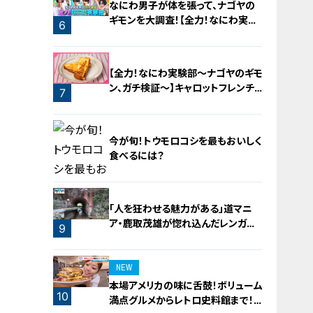
なにわ男子が体を張って、ナゴヤの
ギモンを大調査！【全力！なにわ実験
6
部～ナゴヤのギモン、ガチ検証～】
5
【全力！なにわ実験部～ナゴヤのギモ
ン、ガチ検証～】キャロットフレンチ
7
ロースト
今が旬！トウモロコシを最もおいしく
食べるには？
「人を狂わせる魅力がある」道マニ
ア・鹿取茂雄が惚れ込んだレンガの
8
9
橋梁とは？未公開の道3選
NEW
本場アメリカの味に舌鼓！ボリューム
10
満点グルメからレトロ史料館まで！