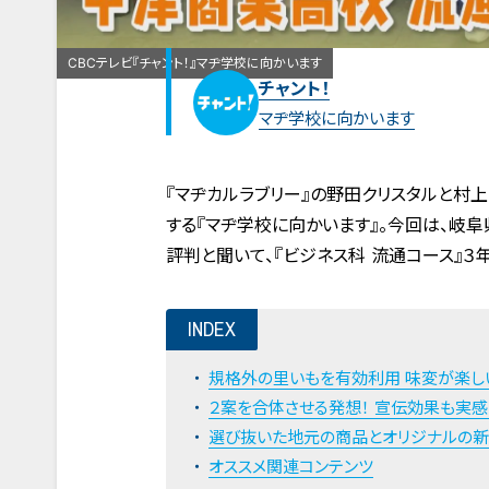
CBCテレビ『チャント！』マヂ学校に向かいます
チャント！
マヂ学校に向かいます
『マヂカルラブリー』の野田クリスタルと村
する『マヂ学校に向かいます』。今回は、岐
評判と聞いて、『ビジネス科 流通コース』３
INDEX
規格外の里いもを有効利用 味変が楽し
２案を合体させる発想！ 宣伝効果も実感
選び抜いた地元の商品とオリジナルの
オススメ関連コンテンツ