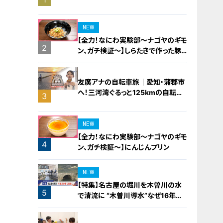
橋梁とは？未公開の道3選
NEW
【全力！なにわ実験部～ナゴヤのギモ
2
ン、ガチ検証～】しらたきで作った豚
バラミンチの油そば
友廣アナの自転車旅｜愛知・蒲郡市
へ！三河湾ぐるっと125kmの自転車
3
旅！【チャント！特集】
NEW
【全力！なにわ実験部～ナゴヤのギモ
4
ン、ガチ検証～】にんじんプリン
NEW
【特集】名古屋の堀川を木曽川の水
5
で清流に “木曽川導水”なぜ16年ぶ
り？【newsX】