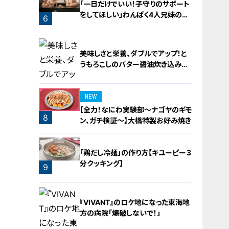
「一日だけでいい！子守りのサポート
をしてほしい」わんぱく4人兄妹の子
6
守りをお助け！
美味しさと栄養、ダブルでアップ！と
うもろこしのバター醤油炊き込みご
飯
NEW
【全力！なにわ実験部～ナゴヤのギモ
8
ン、ガチ検証～】大橋特製お好み焼き
7
「鶏だし冷麺」の作り方【キユーピー３
分クッキング】
9
『VIVANT』のロケ地になった東海地
方の病院「爆破しないで！」