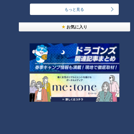
もっと見る
お気に入り
CBCテレビ『チャント！』マヂ学校に向かいます
でも、どうしても高校生と戦いたい野田。肩への負担が少な
い、ひざ上までバーベルを持ち上げる「デッドリフト」で松田
くんと対決することに。まずは100キロから。両者ともあっさ
りクリアし、その後どんどん重量を上げ、松田くんは165キロ
を成功。自己ベストを10キロ更新です。