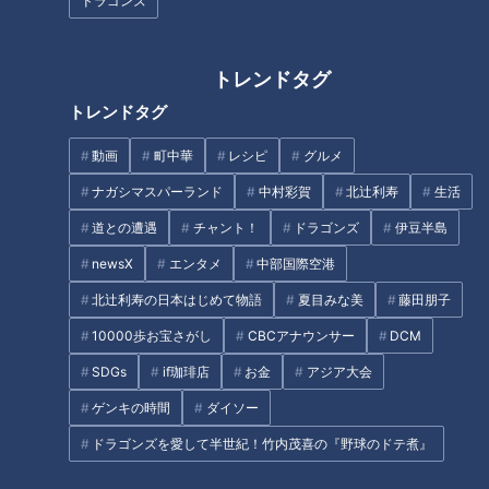
ドラゴンズ
CBCテレビ『チャント！』マヂ学校に向かいます
トレンドタグ
歴史はおよそ半世紀で、インターハイを始めとする多くの大会
で好成績を収めてきた『ウエイトリフティング部』。現在は16
トレンドタグ
名で活動しており、中でも凄い部員は3年生の松田くん。昨年
動画
町中華
レシピ
グルメ
3月の全国選抜大会に、8月のインターハイ、10月の国体と高
ナガシマスパーランド
中村彩賀
北辻利寿
生活
校生の全国大会で三冠を達成した日本一の高校生です。階級は
「61キロ級」で、種目の「スナッチ」では106キロ、「クリー
道との遭遇
チャント！
ドラゴンズ
伊豆半島
ン＆ジャーク」では137キロを持ち上げたという凄い記録の持
newsX
エンタメ
中部国際空港
ち主なのです。
北辻利寿の日本はじめて物語
夏目みな美
藤田朋子
10000歩お宝さがし
CBCアナウンサー
DCM
そこで、トレーニングマニアの野田が、恒例の筋肉チェック！
松田くんのお尻や太ももの筋肉は大きく硬く仕上がっていて、
SDGs
if珈琲店
お金
アジア大会
野田はその凄さを「ダイヤモンドだ！」と表現。さらに「ウエ
ゲンキの時間
ダイソー
イトリフティングって、脚で上げる」と言うほど、脚を鍛える
ドラゴンズを愛して半世紀！竹内茂喜の『野球のドテ煮』
ことが大事なのだとか。