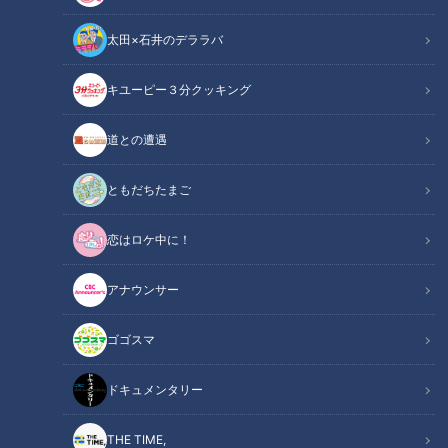
太田×石井のデララバ
キユーピー３分クッキング
チャント！
道との遭遇
マヂ学校に向かいます
ともだちたまご
『マヂカルラブリー』の野田クリスタルと村上の二人が東海地
恋はロケ中に！
方の学校におじゃまし、今どきの“リアルな学校生活”を紹介す
る『マヂ学校に向かいます』。
アナウンサー
ゴゴスマ
ドキュメンタリー
THE TIME,