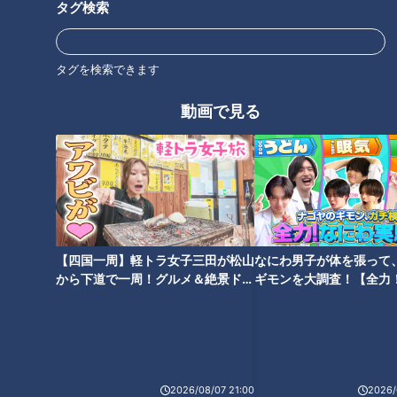
タグ検索
タグを検索できます
動画で見る
CBCテレビ『チャント！』マヂ学校に向かいます
【四国一周】軽トラ女子三田が松山
なにわ男子が体を張って
松田くんをはじめ、他にも全国大会に出場した部員を育てた指
から下道で一周！グルメ＆絶景ドラ
ギモンを大調査！【全力
導者は、全国的にも珍しい女性の顧問の先生です。教員になっ
イブ⑳
験部～ナゴヤのギモン、
～】
てから始めたウエイトリフティングの指導歴は、26年。亀山
高校に赴任してからも、数々の優秀な選手を育ててきました。
その強さの秘密は、伝統のトレーニング。それは、バーベルを
2026/08/07 21:00
2026/
頭の上に持ち上げたまま歩くという体幹を鍛えるトレーニング