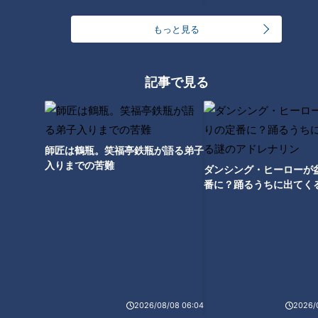
で、松田くんが90キロのバーベルを使い、実際に見せてくれ
もっと見る
ました。歩き方は、地面と太ももが平行になるくらい、高く脚
を上げます。それでも、バーベルを持ち上げている腕や体がブ
レることなく前進。見ているだけのマヂラブが「しんどい！」
記事で見る
を連発するほど、ハードなトレーニングです。
いつもなら野田が挑戦するところですが、肩を負傷中のため、
今回は村上がトライ！初心者なので重りは付けず、シャフトだ
師匠は鶴瓶。笑福亭鉄瓶が語る弟子
入りまでの苦難
けを持って挑戦しますが、その重さは20キロ。なんとか頭上
ダンシング・ヒーローが
番に？踊るうちに出てく
まで持ち上げ、脚を高く上げてまずまずの歩きをしました。
レナリン
2026/08/08 06:04
2026/