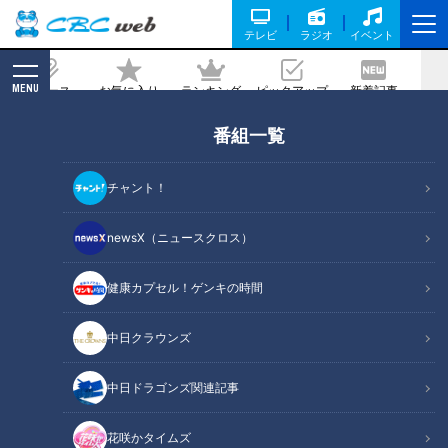
テレビ
ラジオ
イベント
MENU
ニュース
お気に入り
ランキング
ピックアップ
新着記事
CBC MAGAZINE
番組一覧
マヂラブ野田、デッドリフトで高校生と
勝負！ 三重『亀山高校』の男子『ウエ
チャント！
イトリフティング部』 女性指導者の日
本一の強豪校
newsX（ニュースクロス）
2023/02/14 17:13
2023年2月1日放送
健康カプセル！ゲンキの時間
中日クラウンズ
中日ドラゴンズ関連記事
花咲かタイムズ