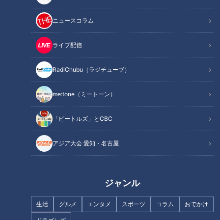
ニュースコラム
ライブ配信
CBCテレビ『チャント！』マヂ学校に向かいます
RadiChubu（ラジチューブ）
今回は、三重県亀山市にある『三重県立亀山高校』の『ウエイ
トリフティング部』です。
me:tone（ミートーン）
「ビートルズ」とCBC
アジア大会 愛知・名古屋
ジャンル
生活
グルメ
エンタメ
スポーツ
コラム
おでかけ