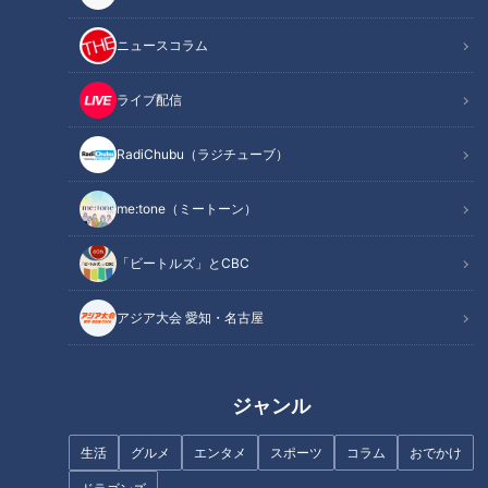
ニュースコラム
フランス人は菓子店「シャトレ
まるでウォータースライダー！
ライブ配信
ーゼ」の店名に顔を赤らめる？
近鉄特急「ひのとり」展望席最
前列を初体験
RadiChubu（ラジチューブ）
me:tone（ミートーン）
純烈・酒井一圭が語る 新メンバ
「ビートルズ」とCBC
ー選考で重視するところ
ジャンボ海水プールよりひと足
先にオープン「スパキッズ」
アジア大会 愛知・名古屋
ジャンル
生活
グルメ
エンタメ
スポーツ
コラム
おでかけ
友廣アナの自転車旅｜知多半島
「奥琵琶湖パークウェイ」がで
から渥美半島の先端へ！新シリ