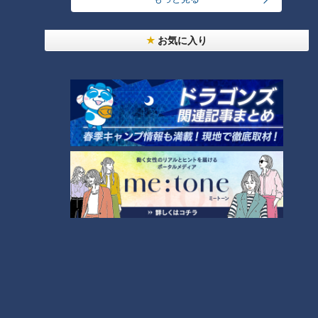
お気に入り
ランキング
RANKING
24時間
週間
月間
友廣アナの自転車旅｜愛知・蒲郡市へ！三河湾ぐる
っと125kmの自転車旅！【チャント！特集】
1
コスプレサミット、ワクワクさん、アジア大会楽
曲…愛知県の話題あれこれ