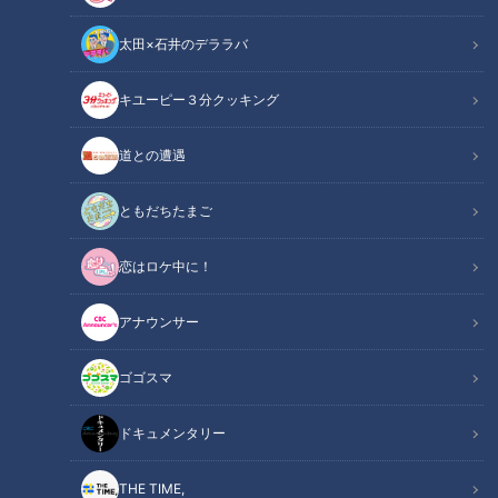
太田×石井のデララバ
キユーピー３分クッキング
チャント！
くらしニュース
道との遭遇
暖かくなり、子どもたちも外出したくなる3月は「子どもの笑
ともだちたまご
顔」をテーマに様々なトピックスを取り上げます。
恋はロケ中に！
3月14日放送の『チャント！』では 「砂場からフォトスタジオ
アナウンサー
まで！ 視聴者さん御用達の室内公園」を紹介。
ゴゴスマ
この記事の画像を見る
ドキュメンタリー
この記事を見たあなたへのおすすめ
THE TIME,