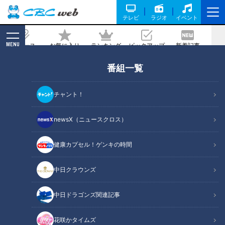
テレビ
ラジオ
イベント
MENU
ニュース
お気に入り
ランキング
ピックアップ
新着記事
CBC MAGAZINE
番組一覧
砂場からフォトスタジオまで！ 視聴者さ
ん御用達の室内公園【子どもの笑顔
チャント！
WEEK】
newsX（ニュースクロス）
2023/03/15 11:45
2023年3月14日放送
健康カプセル！ゲンキの時間
中日クラウンズ
中日ドラゴンズ関連記事
花咲かタイムズ