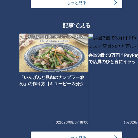
もっと見る
モーニングは喫茶店以外も！朝
「冷えは万病のもと！」カラダ
６時から行列のラーメン店【あ
が喜ぶ温活の秘訣は？【あった
記事で見る
ったかWEEK】
かWEEK】
弁当3個で3万円？PayP
で店員のひと言にイラッ
弁当に便利「スープジャー」さ
「いんげんと豚肉のナンプラー炒
らに熱々に活用するのは？【あ
め」の作り方【キユーピー３分クッ
ったかWEEK】
キング】
2026/08/07 18:00
2026/
もっと見る