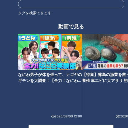
最新話の見逃し配信はこちら
タグを検索できます
動画で見る
オススメ関連コンテンツ
なにわ男子が体を張って、ナゴヤの
【特集】篠島の漁業を救
ギモンを大調査！【全力！なにわ実
養殖 車エビに大アサリ 
街録！名古屋で聞きました ウチ
「冷えは万病のもと！」カラダ
験部～ナゴヤのギモン、ガチ検証
【newsX】
の子どもが笑顔になる瞬間【子
が喜ぶ温活の秘訣は？【あった
～】
どもの笑顔WEEK】
かWEEK】
2026/08/06 12:00
2026/