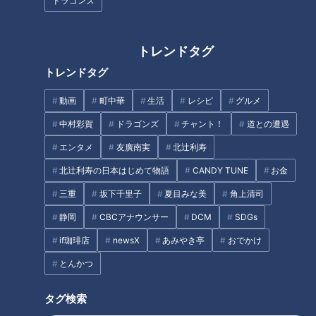
きるまで孤立…“独自の法律”を
ドラゴンズ
ーズ始動 125kmの自転車旅！
作った集落「菅浦」を深掘り
【チャント！特集】
タグ
トレンドタグ
トレンドタグ
動画
生活
チャント！
動画
町中華
生活
レシピ
グルメ
中村彩賀
ドラゴンズ
チャント！
道との遭遇
番組紹介
エンタメ
友廣南実
北辻利寿
チャント！
北辻利寿の日本はじめて物語
CANDY TUNE
お金
くらしニュース
三重
坂下千里子
夏目みな美
角上清司
身近な生活情報から芸能、どこよりも詳しい天気情報などなど、東
静岡
CBCアナウンサー
DCM
SDGs
海3県にとことん寄り添う新しい報道・情報番組。毎週月～金曜 午
後3:49～5:50放送（金曜は午後4:50～5:50放送）。
if珈琲店
newsX
あみやき亭
おでかけ
とんかつ
ホームページ
番組サイト
タグ検索