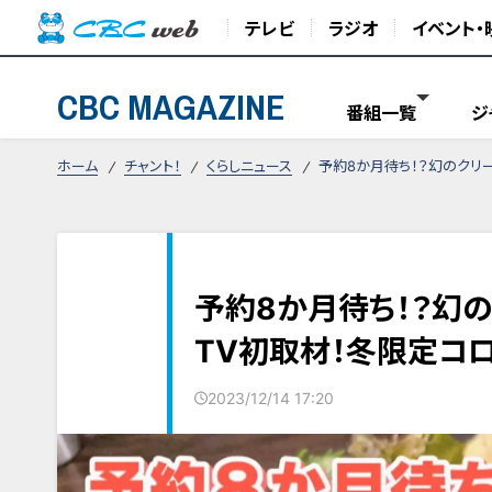
テレビ
ラジオ
イベント・
CBC MAGAZINE
番組一覧
ジ
ホーム
チャント！
くらしニュース
予約8か月待ち！？幻のクリ
予約8か月待ち！？幻
TV初取材！冬限定コ
2023/12/14 17:20