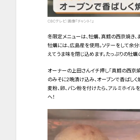
CBCテレビ：画像『チャント！』
冬限定メニューは、牡蠣、真鱈の西京焼き、
牡蠣には、広島産を使用。ソテーをして余分
えてうま味を閉じ込めます。たっぷりの牡蠣
オーナーの上田さんイチ押し「真鱈の西京焼
のみそに2晩漬け込み、オーブンで香ばしく
麦粉、卵、パン粉を付けたら、アルミホイル
へ！