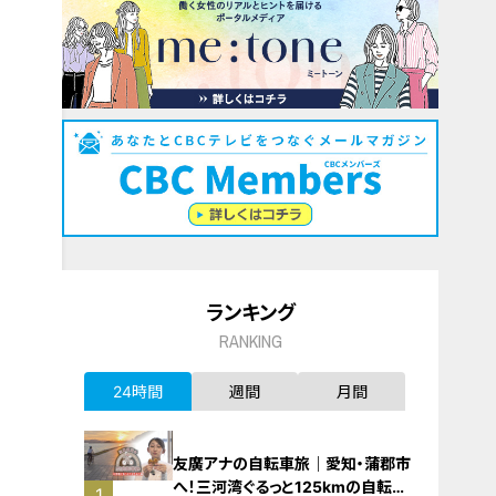
ランキング
RANKING
24時間
週間
月間
友廣アナの自転車旅｜愛知・蒲郡市
へ！三河湾ぐるっと125kmの自転車
1