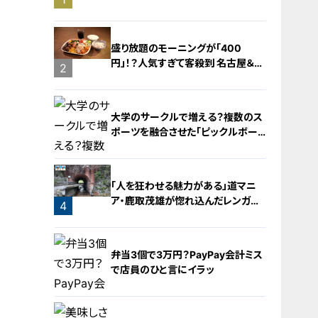
旅！【チャント！特集】
盛り放題のモーニングが「400
円」！？人気すぎて客殺到 名古屋＆岐
2
阜の「激安モーニング」とは？
大学のサークルで増える？複数のス
ポーツを融合させた「ピックルボー
ル」
「人を狂わせる魅力がある」道マニ
ア・鹿取茂雄が惚れ込んだレンガの
4
橋梁とは？未公開の道3選
3
弁当3個で3万円？PayPay会計ミス
で店員のひと言にイラッ