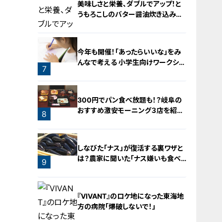
美味しさと栄養、ダブルでアップ！と
うもろこしのバター醤油炊き込みご
飯
5
今年も開催！「あったらいいな」をみ
んなで考える 小学生向けワークショ
7
ップを大府市で開催
6
300円でパン食べ放題も！？岐阜の
おすすめ激安モーニング３店を紹
8
介！
しなびた「ナス」が復活する裏ワザと
は？農家に聞いた「ナス嫌いも食べ
9
られる」アイデアレシピを大公開
『VIVANT』のロケ地になった東海地
方の病院「爆破しないで！」