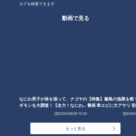
タグを検索できます
動画で見る
CBCテレビ：画像『チャント！』
しかし、映える写真を撮るためには、かなり厳しい条件があり
ます。1つ目は「風が弱いこと」。遠方の景色まで鏡のように
映らなければいけないため、風が強いと水面が波打ってしま
い、きれいなリフレクション写真になりません。
なにわ男子が体を張って、ナゴヤの
【特集】篠島の漁業を救
ギモンを大調査！【全力！なにわ実
養殖 車エビに大アサリ 
験部～ナゴヤのギモン、ガチ検証
【newsX】
2026/08/06 12:00
2026/
～】
もっと見る