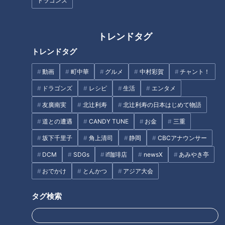
ドラゴンズ
CBCテレビ：画像『チャント！』
気象予報士の桜沢信司さんが訪れたのは、西尾市の東幡豆（ひ
トレンドタグ
がしはず）海岸。ゴールデンウイークの時季は、おいしいアサ
トレンドタグ
リが採れるため、多くの潮干狩り客が訪れます。東幡豆海岸で
は、条件がそろえば、南米ボリビアのウユニ塩湖のような空と
動画
町中華
グルメ
中村彩賀
チャント！
海が繋がって見えるリフレクション写真が撮れるとのこと。通
ドラゴンズ
レシピ
生活
エンタメ
称“ハズニ塩湖”とも呼ばれ、映え写真撮影スポットになってい
友廣南実
北辻利寿
北辻利寿の日本はじめて物語
ます！
道との遭遇
CANDY TUNE
お金
三重
坂下千里子
角上清司
静岡
CBCアナウンサー
DCM
SDGs
if珈琲店
newsX
あみやき亭
おでかけ
とんかつ
アジア大会
タグ検索