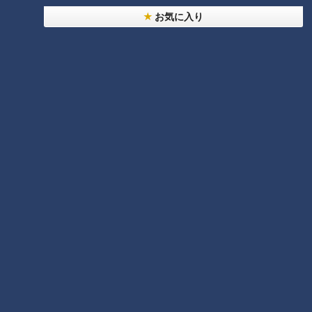
お気に入り
CBCテレビ：画像『チャント！』
稲垣さんによると、きれいに写すためには、他にも条件がある
とのこと。3つ目は「潮位80センチであること」。80センチを
上回ると、潮溜まりが大きすぎて風の影響を受けやすくなって
しまいます。潮位が高いと水面が風で揺らぎ、低いと景色が反
射しないなど、潮が引きすぎても、引かなくてもダメとのこ
と！