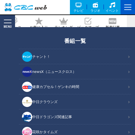
テレビ
ラジオ
イベント
MENU
ニュース
お気に入り
ランキング
ピックアップ
新着記事
CBC MAGAZINE
番組一覧
東海地方でボリビアのウユニ塩湖そっく
りの絶景写真！？CBCテレビ天気班が撮
チャント！
影に挑戦！
newsX（ニュースクロス）
2023/05/09 11:16
2023年4月28日放送
健康カプセル！ゲンキの時間
中日クラウンズ
中日ドラゴンズ関連記事
花咲かタイムズ