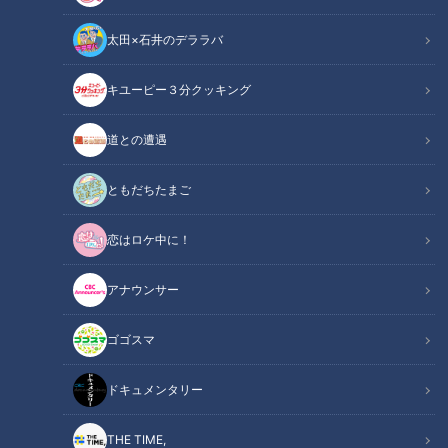
太田×石井のデララバ
キユーピー３分クッキング
チャント！
道との遭遇
くらしニュース
ともだちたまご
CBCテレビの公式LINEでは東海地方の美しい景色を撮影した
「絶景カレンダー」がゲットできます！5月は、南米ボリビア
恋はロケ中に！
の「ウユニ塩湖」のような絶景写真の撮影を愛知県で挑戦！水
面が空を反射する美しいリフレクション写真は、果たして成功
アナウンサー
するのか？
ゴゴスマ
INDEX
ドキュメンタリー
映え写真が撮れる西尾市の“ハズニ塩湖”！撮影のポイントは
THE TIME,
風と潮位！