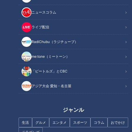
竹島園地のモニュメントで裏技リフレクション写真！
ニュースコラム
オススメ関連コンテンツ
ライブ配信
映え写真が撮れる西尾市の“ハズニ塩湖”！撮影の
RadiChubu（ラジチューブ）
ポイントは風と潮位！
me:tone（ミートーン）
「ビートルズ」とCBC
アジア大会 愛知・名古屋
ジャンル
生活
グルメ
エンタメ
スポーツ
コラム
おでかけ