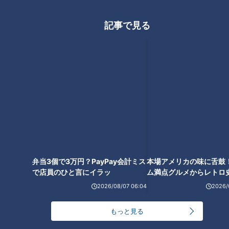
CBCテレビ：画像『チャント！』
記事で見る
2つ目は「少し雲があること」。立体的に見せるためには、上
空にちょっと雲があるといいとのこと。
弁当3個で3万円？PayPay会計ミス
で店員のひと言にイラッ
今回の撮影には、SNSで絶景フォトを発信しているカメラの名
手・稲垣貴司さんを助っ人として招待。稲垣さんは、月に1、2
回は東幡豆海岸を訪れ、絶景を撮り続けている“ハズニ塩湖”の
名付け親です！
本場アメリカの味に舌鼓
ム満点グルメからレトロ
で！愛知・東海市の感動
2026/08/07 06:04
2026/
選
もっと見る