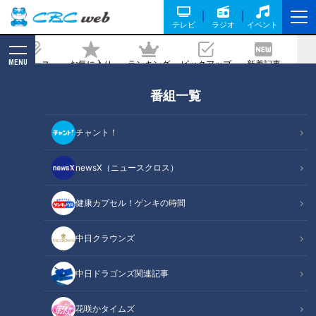
テレビ
ラジオ
イベント
MENU
ニュース
お気に入り
ランキング
ピックアップ
新着記事
CBC MAGAZINE
番組一覧
名古屋から台湾“0泊”弾丸旅へ！最大25
時間で台湾グルメをどれだけ楽しめ
チャント！
る！？
newsX（ニュースクロス）
2023/04/17 18:46
2023年4月12日放送
健康カプセル！ゲンキの時間
中日クラウンズ
中日ドラゴンズ関連記事
花咲かタイムズ