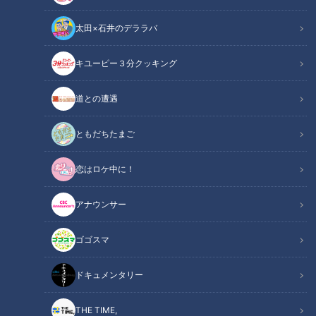
太田×石井のデララバ
キユーピー３分クッキング
チャント！
くらしニュース
道との遭遇
航空会社「Peach」が、名古屋-台湾（台北）の新路線を開
ともだちたまご
通。往復1万8000円と驚きの安さで、最大25時間の滞在が可能
恋はロケ中に！
です！日帰り弾丸旅行で、台湾をどれだけ楽しめるか？番組ス
タッフが挑戦した爆食いグルメ旅、後半戦です！
アナウンサー
INDEX
ゴゴスマ
台湾特産の珍フルーツって？おやつタイムには「豆花（ト
ドキュメンタリー
ウファ）」の人気店をはしご！
台湾の夜空に舞う！願いを込めて「ランタン飛ばし」
THE TIME,
台北最大のナイトマーケットへ！お祭り気分で「トマト