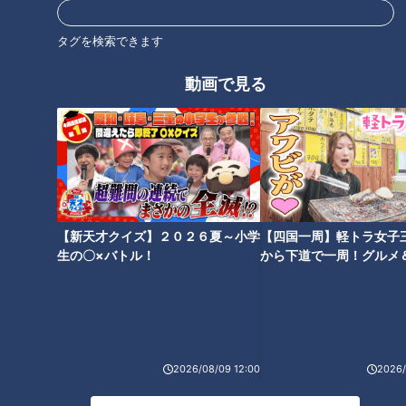
電、食品まで揃い、地元の人はもちろん、お土産を買うために
観光客も訪れる穴場です。店内には、巨大なスイカなど、日本
タグを検索できます
ではあまり見かけない珍しいフルーツが並びます。
動画で見る
【新天才クイズ】２０２６夏～小学
【四国一周】軽トラ女子
生の〇×バトル！
から下道で一周！グルメ
イブ⑳
CBCテレビ：画像『チャント！』
スタッフの現地の友人がオススメするのは、台湾の特産フルー
ツ「蓮霧（レンウー）」。ほんのり甘くて、シャクシャクした
2026/08/09 12:00
2026/
歯ごたえが特徴です。