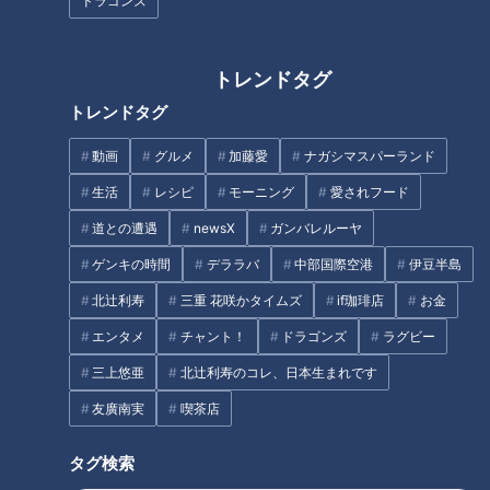
ドラゴンズ
CBCテレビ：画像『チャント！』
前編は、午前9時から5時間で食べた料理は全部で7品。魚卵が
トレンドタグ
入ったアイスクリームや絶品のルーローハンなど、台湾ならで
トレンドタグ
はのグルメを満喫しました！
動画
グルメ
加藤愛
ナガシマスパーランド
生活
レシピ
モーニング
愛されフード
道との遭遇
newsX
ガンバレルーヤ
ゲンキの時間
デララバ
中部国際空港
伊豆半島
北辻利寿
三重 花咲かタイムズ
if珈琲店
お金
エンタメ
チャント！
ドラゴンズ
ラグビー
三上悠亜
北辻利寿のコレ、日本生まれです
CBCテレビ：画像『チャント！』
友廣南実
喫茶店
後編は、腹ごなしに台北市の散策から。300店舗以上を展開す
タグ検索
る大型スーパー「家樂福（カルフール）」は、日用品から家