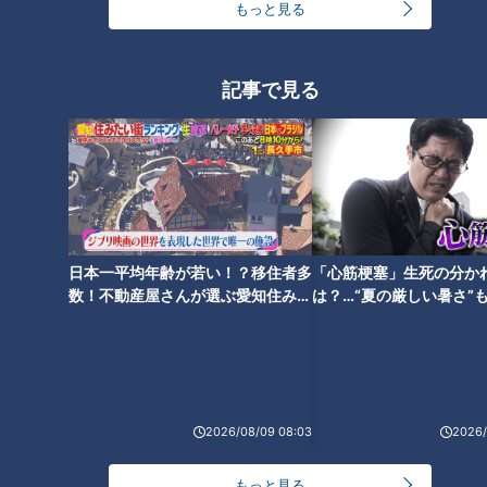
もっと見る
記事で見る
日本一平均年齢が若い！？移住者多
「心筋梗塞」生死の分か
CBCテレビ：画像『チャント！』
数！不動産屋さんが選ぶ愛知住みた
は？…“夏の厳しい暑さ”
い街ランキング1位は？
に！発症前のキケンなサ
午後4時ごろ、おやつタイムに訪れたのは「冰霖古早味豆花
法
（ビンリングーザオウェイドウファー）」。台湾で古くから親
しまれているスイーツ「豆花（トウファ）」の専門店です。
2026/08/09 08:03
2026/
もっと見る