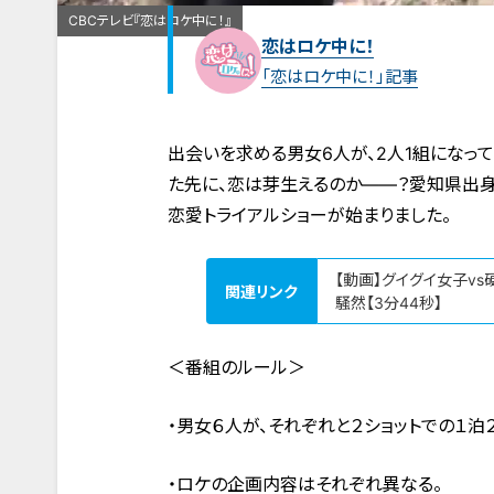
CBCテレビ『恋はロケ中に！』
恋はロケ中に！
「恋はロケ中に！」記事
出会いを求める男女6人が、2人1組になっ
た先に、恋は芽生えるのか――？愛知県出身
恋愛トライアルショーが始まりました。
【動画】グイグイ女子v
関連リンク
騒然【3分44秒】
＜番組のルール＞
・男女６人が、それぞれと２ショットでの１
・ロケの企画内容はそれぞれ異なる。