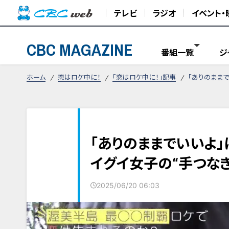
テレビ
ラジオ
イベント・
CBC MAGAZINE
番組一覧
ジ
ホーム
恋はロケ中に！
「恋はロケ中に！」記事
「ありのまま
「ありのままでいいよ」
イグイ女子の“手つな
2025/06/20 06:03