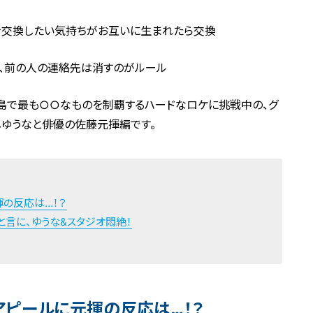
を交換したい気持ちがお互いに生まれたら交換
ら、前の人の連絡先は消すのがルール
島で最も○○なものを制覇するハードなロケに挑戦中の、グ
しゆうなと俳優の佐藤元揮編です。
揮の反応は…！？
と言に、ゆうな&スタジオ悶絶！
アピールに元揮の反応は…！？