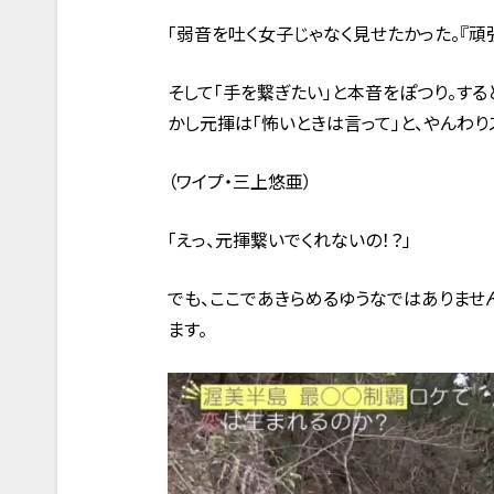
「弱音を吐く女子じゃなく見せたかった。『頑
そして「手を繋ぎたい」と本音をぽつり。する
かし元揮は「怖いときは言って」と、やんわり
（ワイプ・三上悠亜）
「えっ、元揮繋いでくれないの！？」
でも、ここであきらめるゆうなではありませ
ます。