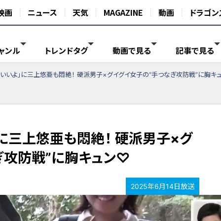
映画
ニュース
天気
MAGAZINE
動画
ドラゴン
ャンル
トレンドタグ
動画で見る
記事で見る
でいいよ」に三上悠亜も悶絶！ 硬派男子×グイグイ女子の“手つなぎ攻防戦”に胸キ
に三上悠亜も悶絶！ 硬派男子×グ
ぎ攻防戦”に胸キュン♡
2025年6月14日放送