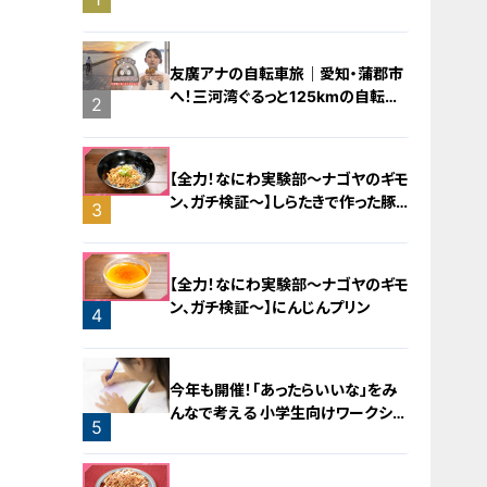
橋梁とは？未公開の道3選
友廣アナの自転車旅｜愛知・蒲郡市
へ！三河湾ぐるっと125kmの自転車
2
旅！【チャント！特集】
【全力！なにわ実験部～ナゴヤのギモ
ン、ガチ検証～】しらたきで作った豚
3
バラミンチの油そば
【全力！なにわ実験部～ナゴヤのギモ
ン、ガチ検証～】にんじんプリン
4
今年も開催！「あったらいいな」をみ
んなで考える 小学生向けワークショ
5
ップを大府市で開催