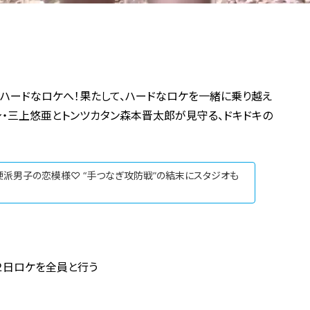
てハードなロケへ！果たして、ハードなロケを一緒に乗り越え
・三上悠亜とトンツカタン森本晋太郎が見守る、ドキドキの
s硬派男子の恋模様♡ “手つなぎ攻防戦”の結末にスタジオも
泊２日ロケを全員と行う