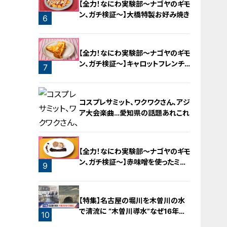
【全力！なにわ実験部～ナゴヤのギモ
ン、ガチ検証～】大橋特製お好み焼き
6
【全力！なにわ実験部～ナゴヤのギモ
ン、ガチ検証～】キャロットフレンチ
7
ロースト
コスプレサミット、ワクワクさん、アジ
ア大会楽曲…愛知県の話題あれこれ
【全力！なにわ実験部～ナゴヤのギモ
ン、ガチ検証～】赤味噌を使ったミル
9
フィーユ味噌トンカツ
8
【特集】名古屋の堀川を木曽川の水
で清流に “木曽川導水”なぜ16年ぶ
10
り？【newsX】