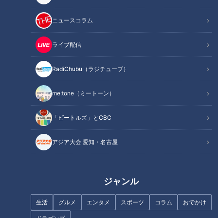
作り方
オススメ関連コンテンツ
ニュースコラム
ライブ配信
材料（2人分）
RadiChubu（ラジチューブ）
木綿豆腐 200g
me:tone（ミートーン）
にんじん 40g
さつま芋 40g
「ビートルズ」とCBC
小松菜 1/2わ(100g)
木くらげ(乾燥) 5g
アジア大会 愛知・名古屋
ぎんなん(ゆでたもの) 6～8粒
だし汁 1カップ
しょうゆ、砂糖 各大さじ1
ジャンル
炒り白ごま 大さじ2
生活
グルメ
エンタメ
スポーツ
コラム
おでかけ
砂糖 大さじ1
塩 小さじ1/2