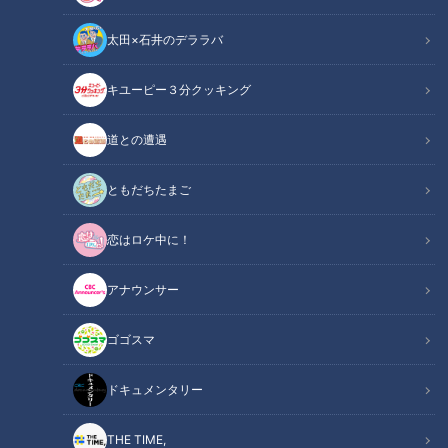
太田×石井のデララバ
CBCテレビ：画像『キユーピー3分クッキング』
キユーピー３分クッキング
キユーピー３分クッキング
レシピ紹介
道との遭遇
豆腐を使って根菜や葉野菜、木くらげ、ぎんなんが入った彩り
ともだちたまご
も味わいも豊かな白あえを作りましょう。秋を感じる一品で
恋はロケ中に！
す。（講師：髙井英克先生／キユーピー３分クッキング ）
アナウンサー
五目白あえ（2025年10月2日放送）【３分ク
関連リンク
ッキング公式】
ゴゴスマ
ドキュメンタリー
INDEX
材料（2人分）
THE TIME,