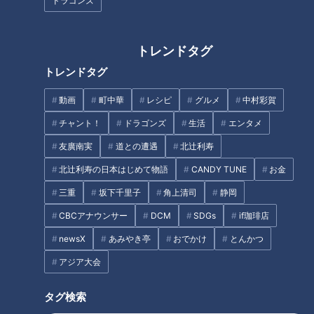
ドラゴンズ
●塩
トレンドタグ
作り方
トレンドタグ
動画
町中華
レシピ
グルメ
中村彩賀
1 豆腐はふきんに包んで1kg程度の重石をして、40分ほど水
きりをする。
チャント！
ドラゴンズ
生活
エンタメ
友廣南実
道との遭遇
北辻利寿
2 木くらげは水につけてもどし、1cm幅の色紙切りにし、石
北辻利寿の日本はじめて物語
CANDY TUNE
お金
づきは刻む。
三重
坂下千里子
角上清司
静岡
CBCアナウンサー
DCM
SDGs
if珈琲店
3 にんじん、さつま芋は皮つきのままよく洗う。にんじんは
3cm長さの太めのせん切りにする。さつま芋は6mm厚さのい
newsX
あみやき亭
おでかけ
とんかつ
ちょう切り、または半月切りにし、水にさらして水気をきる。
アジア大会
小松菜は根元に十文字に切り込みを入れ、水につけて洗う。
タグ検索
4 鍋に湯を沸かして塩適量を加え、小松菜を根元から入れ