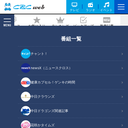
テレビ
ラジオ
イベント
MENU
ニュース
お気に入り
ランキング
ピックアップ
新着記事
CBC MAGAZINE
番組一覧
「五目白あえ」の作り方【キユーピー３
分クッキング】
チャント！
2025/10/02 18:00
2025年10月2日放送
newsX（ニュースクロス）
健康カプセル！ゲンキの時間
中日クラウンズ
中日ドラゴンズ関連記事
花咲かタイムズ