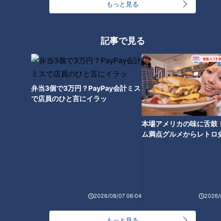
もっと見る
この記事の画像を見る
この記事を見たあなたへのおすすめ
記事で見る
弁当3個で3万円？PayPay会計ミス
で店員のひと言にイラッ
「根菜のミネストローネ」の作
「春キャベツとわかめのサラ
り方【キユーピー３分クッキン
ダ」の作り方【キユーピー３分
本場アメリカの味に舌鼓
グ】
クッキング】
ム満点グルメからレトロ
で！愛知・東海市の感動
選
2026/08/07 06:04
2026/
「はんぺんえびカツ」の作り方
「ガーリックシュリンプ」の作
【キユーピー３分クッキング】
り方【キユーピー３分クッキン
もっと見る