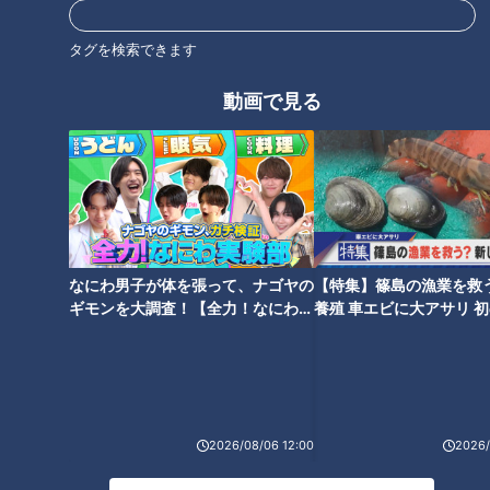
る。葉を広げるようにしてゆで、冷水にとって水気を絞り、
タグを検索できます
4cm長さに切る。
動画で見る
5 別の鍋にだし汁、しょうゆ、砂糖を合わせてにんじん、さ
つま芋を入れて火にかける。煮立ったらアクを除き、木くらげ
を入れ、弱火にして5分煮て、火を止める。小松菜、ぎんなん
を入れて混ぜ、粗熱をとって味をなじませる。
6 すり鉢に炒り白ごまを入れて八分ずりにする。砂糖、塩を
なにわ男子が体を張って、ナゴヤの
【特集】篠島の漁業を救
入れて混ぜ、豆腐を合わせてあえ衣を作り、汁気をきった5と
ギモンを大調査！【全力！なにわ実
養殖 車エビに大アサリ 
あえて、器に盛る。
験部～ナゴヤのギモン、ガチ検証
【newsX】
～】
CBCテレビ「キユーピー３分クッキング」 2025年10月2日 放
送より
2026/08/06 12:00
2026/