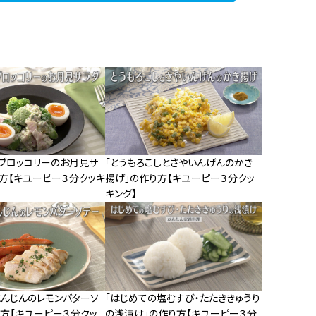
とブロッコリーのお月見サ
「とうもろこしとさやいんげんのかき
り方【キユーピー３分クッキ
揚げ」の作り方【キユーピー３分クッ
キング】
にんじんのレモンバターソ
「はじめての塩むすび・たたききゅうり
り方【キユーピー３分クッ
の浅漬け」の作り方【キユーピー３分