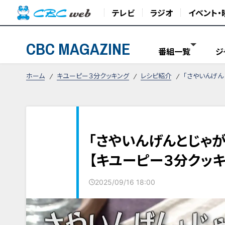
テレビ
ラジオ
イベント・
CBC MAGAZINE
番組一覧
ジ
ホーム
キユーピー３分クッキング
レシピ紹介
「さやいんげん
「さやいんげんとじゃ
【キユーピー３分クッキ
2025/09/16 18:00