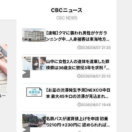
CBCニュース
CBC NEWS
【速報】クマに襲われ男性がケガ ラ
ンニング中…人身被害は東海地方で
今シーズン初めて 岐阜県高山市
2026/08/07 21:20
山中に女性2人の遺体を遺棄した罪
検察は36歳女に懲役3年を求刑 ｢遺
棄時に近くに居続けたこと自体が重
2026/08/07 20:10
要な寄与｣ 女は｢黙秘します｣弁護側
は無罪主張
【お盆の渋滞発生予測】NEXCO中日
ユー
本 最大45キロの渋滞が見込まれる
区間も… 中央道・東名・新東名・東名
2026/08/07 19:48
阪道・伊勢湾岸道・北陸道など 一覧
（8月7日～16日）
名鉄バスが運賃値上げを申請 初乗
り210円→230円に 認められれば
12月から全路線で平均1割程度の値