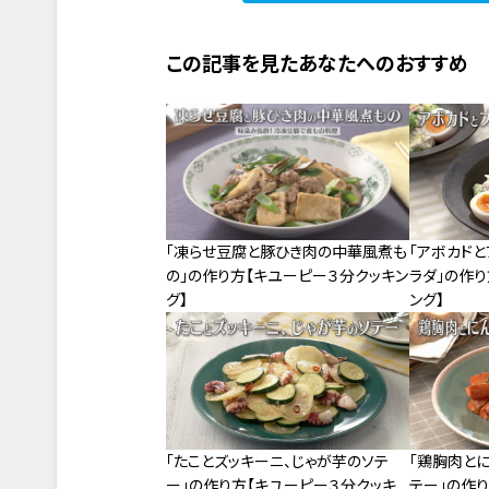
この記事を見たあなたへのおすすめ
「凍らせ豆腐と豚ひき肉の中華風煮も
「アボカド
の」の作り方【キユーピー３分クッキン
ラダ」の作
グ】
ング】
「たことズッキーニ、じゃが芋のソテ
「鶏胸肉と
ー」の作り方【キユーピー３分クッキ
テー」の作