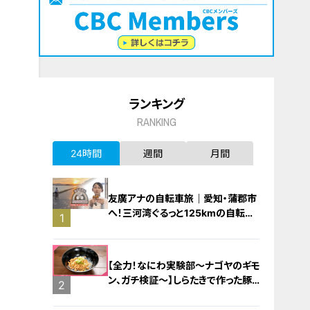
ランキング
RANKING
24時間
週間
月間
友廣アナの自転車旅｜愛知・蒲郡市
へ！三河湾ぐるっと125kmの自転車
1
旅！【チャント！特集】
【全力！なにわ実験部～ナゴヤのギモ
ン、ガチ検証～】しらたきで作った豚
2
バラミンチの油そば