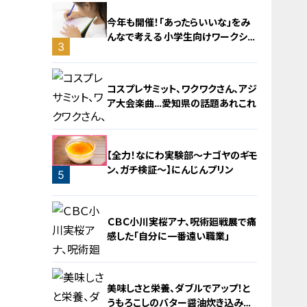
今年も開催！「あったらいいな」をみ
んなで考える 小学生向けワークショ
3
ップを大府市で開催
コスプレサミット、ワクワクさん、アジ
ア大会楽曲…愛知県の話題あれこれ
【全力！なにわ実験部～ナゴヤのギモ
ン、ガチ検証～】にんじんプリン
5
4
ＣＢＣ小川実桜アナ、呪術廻戦展で痛
感した「自分に一番遠い職業」
美味しさと栄養、ダブルでアップ！と
うもろこしのバター醤油炊き込みご