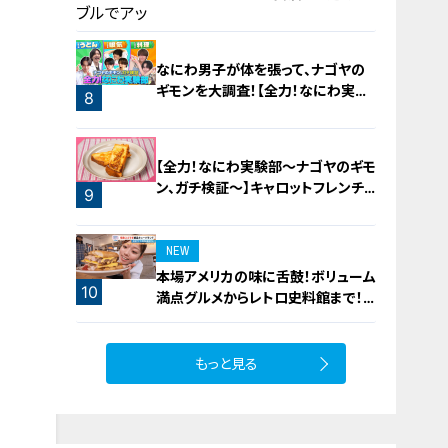
飯
6
なにわ男子が体を張って、ナゴヤの
ギモンを大調査！【全力！なにわ実験
8
部～ナゴヤのギモン、ガチ検証～】
7
【全力！なにわ実験部～ナゴヤのギモ
ン、ガチ検証～】キャロットフレンチ
9
ロースト
NEW
本場アメリカの味に舌鼓！ボリューム
10
満点グルメからレトロ史料館まで！
愛知・東海市の感動スポット3選
もっと見る