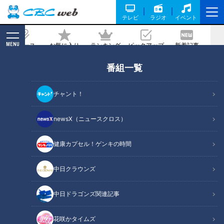
テレビ
ラジオ
イベント
MENU
ニュース
お気に入り
ランキング
ピックアップ
新着記事
CBC MAGAZINE
番組一覧
「なまり節となす、ミニトマトの炊いた
ん」の作り方【キユーピー３分クッキン
チャント！
グ】
newsX（ニュースクロス）
2025/09/02 18:00
2025年9月2日放送
健康カプセル！ゲンキの時間
中日クラウンズ
中日ドラゴンズ関連記事
花咲かタイムズ