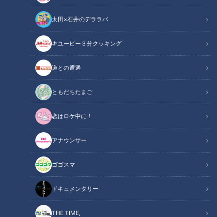
太田×石井のデララバ
CBCテレビ：画像『キユーピー3分クッキング』
キユーピー３分クッキング
キユーピー３分クッキング
道との遭遇
レシピ紹介
ともだちたまご
かつおのうまみが凝縮されたなまり節を、夏野菜と一緒に炊き
恋はロケ中に！
ましょう。なまり節のおいしさを生かした上品な味つけです。
（講師：こてらみや先生／キユーピー３分クッキング ）
アナウンサー
なまり節となす、ミニトマトの炊いたん
ゴゴスマ
関連リンク
（2025年9月2日放送）【３分クッキング公
式】
ドキュメンタリー
THE TIME,
INDEX