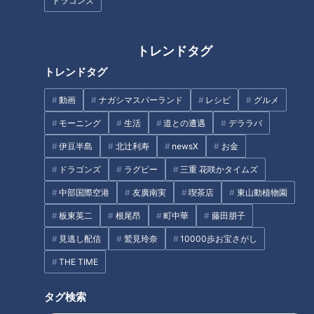
ドラゴンズ
作り方
トレンドタグ
トレンドタグ
1 しょうがは皮を厚めにむき、せん切りにして水にさらす。
皮はとりおく。なすはヘタを除いて縦半分に切り、皮目に細か
動画
ナガシマスパーランド
レシピ
グルメ
く切り目を入れて長さを2～3等分に切る。ミニトマトはヘタ
モーニング
生活
道との遭遇
デララバ
を除く。なまり節は1cm幅に切る。
伊豆半島
北辻利寿
newsX
お金
ドラゴンズ
ラグビー
三重 花咲かタイムズ
2 鍋に油大さじ2を熱し、なすの皮目を下にして並べる。皮
中部国際空港
友廣南実
喫茶店
東山動植物園
目に火が通ったら返して薄く焼き色がつくまで焼く。
板東英二
根尾昂
町中華
藤田朋子
3 2に分量の水、酒、しょうゆ、砂糖、しょうがの皮、なま
見逃し配信
鷲見玲奈
10000歩お宝さがし
り節を入れ、ひと煮立ちしたら弱火にして10分ほど煮る。
THE TIME
4 なすがとろりと煮えたらミニトマトを入れ、皮がはじける
タグ検索
くらいまで煮る。