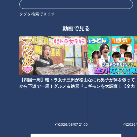
タグを検索できます
5 粗熱がとれたら器に盛り、水気をきったしょうがをのせ
る。
動画で見る
CBCテレビ「キユーピー３分クッキング」 2025年9月2日 放
送より
この記事の画像を見る
【四国一周】軽トラ女子三田が松山
なにわ男子が体を張って
から下道で一周！グルメ＆絶景ドラ
ギモンを大調査！【全力
この記事を見たあなたへのおすすめ
イブ⑳
験部～ナゴヤのギモン、
～】
2026/08/07 21:00
2026/