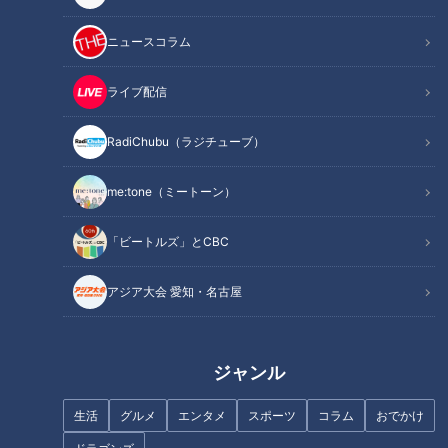
材料（2人分）
ニュースコラム
作り方
オススメ関連コンテンツ
ライブ配信
RadiChubu（ラジチューブ）
材料（2人分）
me:tone（ミートーン）
なまり節 200g
「ビートルズ」とCBC
なす 2～3個(240g)
ミニトマト 8個
アジア大会 愛知・名古屋
しょうが 1かけ
水 2カップ
酒 大さじ2
ジャンル
しょうゆ 大さじ2と1/2
砂糖 大さじ1
生活
グルメ
エンタメ
スポーツ
コラム
おでかけ
●油