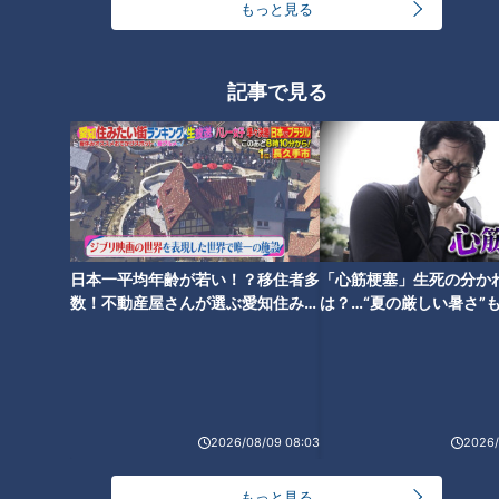
「凍らせ豆腐と豚ひき肉の中華
「たたききゅうりとささ身のキ
もっと見る
風煮もの」の作り方【キユーピ
ムマヨあえ」の作り方【キユー
ー３分クッキング】
ピー３分クッキング】
記事で見る
「鶏胸肉とにんじんのレモンバ
「アボカドとブロッコリーのお
ターソテー」の作り方【キユー
月見サラダ」の作り方【キユー
ピー３分クッキング】
ピー３分クッキング】
日本一平均年齢が若い！？移住者多
「心筋梗塞」生死の分か
数！不動産屋さんが選ぶ愛知住みた
は？…“夏の厳しい暑さ”
い街ランキング1位は？
に！発症前のキケンなサ
法
「とうもろこしとさやいんげん
「鶏肉とかぼちゃのソテー 雑穀
2026/08/09 08:03
2026/
のかき揚げ」の作り方【キユー
マリネ」の作り方【キユーピー
ピー３分クッキング】
３分クッキング】
もっと見る