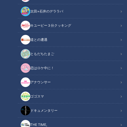
太田×石井のデララバ
CBCテレビ：画像『キユーピー3分クッキング』
キユーピー３分クッキング
キユーピー３分クッキング
レシピ紹介
道との遭遇
とろっとしていて甘みのある赤えびをマリネで味わいます。ト
ともだちたまご
マトとモッツァレラチーズ、バジルの葉と一緒に盛って、カプ
恋はロケ中に！
レーゼ風に仕上げましょう。（講師：髙井英克先生／キユーピ
ー３分クッキング ）
アナウンサー
赤えびのマリネ（2025年7月21日放送）【３
関連リンク
ゴゴスマ
分クッキング公式】
ドキュメンタリー
INDEX
THE TIME,