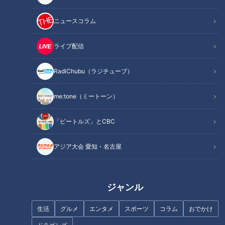
材料（2人分）
作り方
ニュースコラム
オススメ関連コンテンツ
ライブ配信
RadiChubu（ラジチューブ）
材料（2人分）
me:tone（ミートーン）
赤えび(刺身用・殻つき) 6～8尾(350g)
セロリ(葉つき) 30g
「ビートルズ」とCBC
紫玉ねぎ 30g
トマト 1個(150g)
アジア大会 愛知・名古屋
モッツァレラチーズ 1個(80g)
バジルの葉 適量
オリーブ油 大さじ2
ジャンル
あらびきマスタード 大さじ1
生活
グルメ
エンタメ
スポーツ
コラム
おでかけ
塩 小さじ1/4
●塩