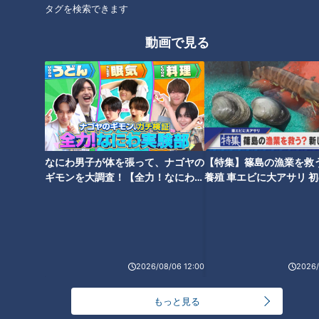
タグを検索できます
CBCテレビ「キユーピー３分クッキング」 2025年7月21日 放
動画で見る
送より
この記事の画像を見る
この記事を見たあなたへのおすすめ
なにわ男子が体を張って、ナゴヤの
【特集】篠島の漁業を救
ギモンを大調査！【全力！なにわ実
養殖 車エビに大アサリ 
験部～ナゴヤのギモン、ガチ検証
【newsX】
～】
「牛肉のタリアータ」の作り方
「えびマヨブロッコリー」の作
【キユーピー３分クッキング】
り方【キユーピー３分クッキン
2026/08/06 12:00
2026/
グ】
もっと見る