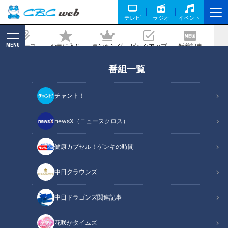
テレビ
ラジオ
イベント
MENU
ニュース
お気に入り
ランキング
ピックアップ
新着記事
CBC MAGAZINE
番組一覧
「赤えびのマリネ」の作り方【キユーピ
ー３分クッキング】
チャント！
2025/07/21 18:00
2025年7月21日放送
newsX（ニュースクロス）
健康カプセル！ゲンキの時間
中日クラウンズ
中日ドラゴンズ関連記事
花咲かタイムズ