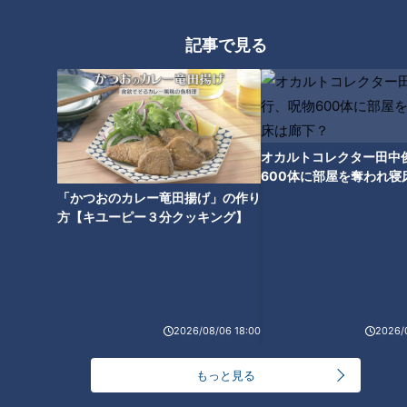
記事で見る
「いか豆腐だんご」の作り方
「はんぺんえびカツ」の作り方
【キユーピー３分クッキング】
【キユーピー３分クッキング】
オカルトコレクター田中
600体に部屋を奪われ寝
下？
「かつおのカレー竜田揚げ」の作り
方【キユーピー３分クッキング】
「ココナッツカレーラーメン」
「豚肉のフリカッセ」の作り方
の作り方【キユーピー３分クッ
【キユーピー３分クッキング】
キング】
タグ
2026/08/06 18:00
2026/
グルメ
もっと見る