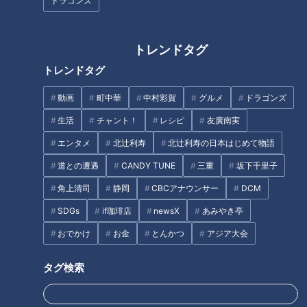
ドラゴンズ
作り方
トレンドタグ
トレンドタグ
1 セロリの茎と葉、紫玉ねぎはみじん切りにし、ふきんに包
動画
町中華
中村彩賀
グルメ
ドラゴンズ
んで水で洗って水気を絞り、オリーブ油、マスタード、塩と混
ぜ合わせる。
生活
チャント！
レシピ
友廣南実
エンタメ
北辻利寿
北辻利寿の日本はじめて物語
2 赤えびは頭と殻、背ワタを除く。塩水で洗って水気をふ
道との遭遇
CANDY TUNE
三重
坂下千里子
き、長さを半分に切る。
角上清司
静岡
CBCアナウンサー
DCM
SDGs
if珈琲店
newsX
あみやき亭
3 1と2を合わせてあえ、冷蔵庫に入れて20分ほどおく。
おでかけ
お金
とんかつ
アジア大会
4 トマトはヘタを除き、縦半分に切って1cm厚さの半月切り
タグ検索
にして器に広げる。3をのせて、小角に切ったモッツァレラチ
ーズ、バジルの葉を散らす。