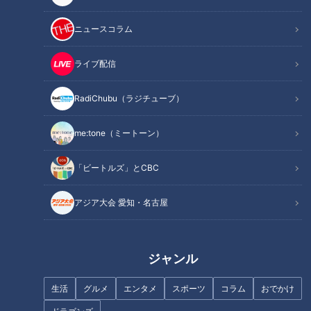
作り方
オススメ関連コンテンツ
ニュースコラム
ライブ配信
材料（2人分）
RadiChubu（ラジチューブ）
米 1合
me:tone（ミートーン）
押し麦 20g
山芋 150g
「ビートルズ」とCBC
みそ汁の上澄み 大さじ5～6
青のり粉 少々
アジア大会 愛知・名古屋
作り方
ジャンル
1 米はやさしく洗い、押し麦と合わせて水に浸して40分ほど
生活
グルメ
エンタメ
スポーツ
コラム
おでかけ
おき水気をきる。炊飯器に入れて、1合の目盛りに合わせて水