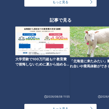
もっと見る
記事で見る
「ココナッツカレーラーメン」
「牛肉のタリアータ」の作り方
の作り方【キユーピー３分クッ
【キユーピー３分クッキング】
キング】
タグ
グルメ
大学受験で100万円超も!? 教育費
「北海道に来たみたい」
で後悔しないために夏から始めるお
れ合いや乗馬体験ができ
金の準備術とは
番組紹介
ススメ！不動産屋さんが
とは
キユーピー３分クッキング
レシピ紹介
2026/08/08 11:55
2026/
CBCテレビ制作「キユーピー３分クッキング」の公式サイト。番組
で放送したレシピ、作り方を動画でもご紹介！
もっと見る