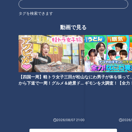
この記事を見たあなたへのおすすめ
タグを検索できます
動画で見る
「いか豆腐だんご」の作り方
「赤えびのマリネ」の作り方
【キユーピー３分クッキング】
【キユーピー３分クッキング】
【四国一周】軽トラ女子三田が松山
なにわ男子が体を張って
から下道で一周！グルメ＆絶景ドラ
ギモンを大調査！【全力
イブ⑳
験部～ナゴヤのギモン、
～】
「えびマヨブロッコリー」の作
「はんぺんえびカツ」の作り方
り方【キユーピー３分クッキン
【キユーピー３分クッキング】
グ】
2026/08/07 21:00
2026/