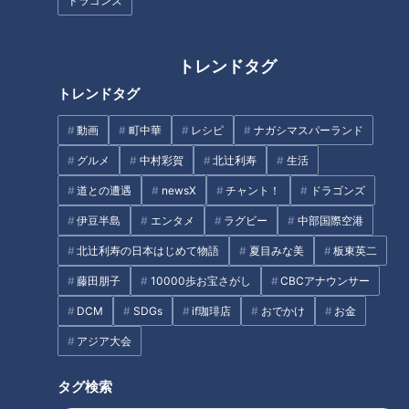
ドラゴンズ
加減し、普通に炊く。
2 山芋はよく洗い、ひげ根は火であぶって除き、皮つきのま
トレンドタグ
ますり鉢で円を描くようにしてすりおろす。
トレンドタグ
動画
町中華
レシピ
ナガシマスパーランド
3 すりこ木を使ってさらになめらかにし、みそ汁の上澄みを
数回に分けて加えながら溶きのばす。
グルメ
中村彩賀
北辻利寿
生活
道との遭遇
newsX
チャント！
ドラゴンズ
4 器に麦めしを盛り、とろろをかけて青のり粉をふる。
伊豆半島
エンタメ
ラグビー
中部国際空港
北辻利寿の日本はじめて物語
夏目みな美
板東英二
CBCテレビ「キユーピー３分クッキング」 2025年6月16日 放
藤田朋子
10000歩お宝さがし
CBCアナウンサー
送より
DCM
SDGs
if珈琲店
おでかけ
お金
アジア大会
この記事の画像を見る
タグ検索