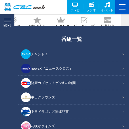
テレビ
ラジオ
イベント
MENU
ニュース
お気に入り
ランキング
ピックアップ
新着記事
CBC MAGAZINE
番組一覧
「麦とろごはん」の作り方【キユーピー
３分クッキング】
チャント！
2025/06/16 18:00
2025年6月16日放送
newsX（ニュースクロス）
健康カプセル！ゲンキの時間
中日クラウンズ
中日ドラゴンズ関連記事
花咲かタイムズ