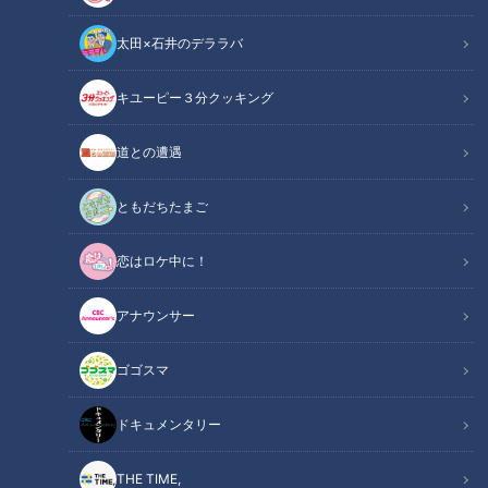
太田×石井のデララバ
CBCテレビ：画像『キユーピー3分クッキング』
キユーピー３分クッキング
キユーピー３分クッキング
レシピ紹介
道との遭遇
のどごしよくさらっと食べられる、麦めしととろろの組み合わ
ともだちたまご
せ。すりおろした山芋はみそ汁の上澄みでのばしましょう。
恋はロケ中に！
（講師：髙井英克先生／キユーピー３分クッキング ）
アナウンサー
麦とろごはん（2025年6月16日放送）【３分
関連リンク
クッキング公式】
ゴゴスマ
ドキュメンタリー
INDEX
材料（2人分）
THE TIME,