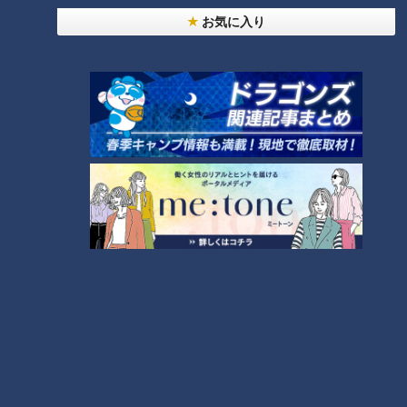
お気に入り
盛り放題のモーニングが「400
激安！工場直売所セールSP【太
円」！？人気すぎて客殺到 名古
田×石井のデララバ】
屋＆岐阜の「激安モーニング」
とは？
タグ
グルメ
番組紹介
キユーピー３分クッキング
レシピ紹介
CBCテレビ制作「キユーピー３分クッキング」の公式サイト。番組
で放送したレシピ、作り方を動画でもご紹介！