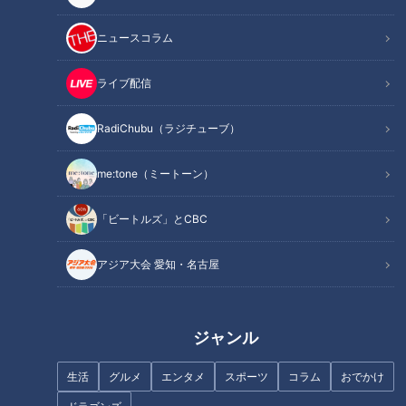
作り方
オススメ関連コンテンツ
ニュースコラム
ライブ配信
材料（2人分）
RadiChubu（ラジチューブ）
スパゲティ(太め) 160g
me:tone（ミートーン）
ウインナーソーセージ 4本
玉ねぎ 1/3個(80g)
「ビートルズ」とCBC
ピーマン 1個
生椎茸 2枚
アジア大会 愛知・名古屋
水 2カップ
洋風スープの素 小さじ1
トマトケチャップ 大さじ3
ジャンル
ウスターソース 大さじ1
生活
グルメ
エンタメ
スポーツ
コラム
おでかけ
酢、しょうゆ 各小さじ2
こしょう 小さじ1/2