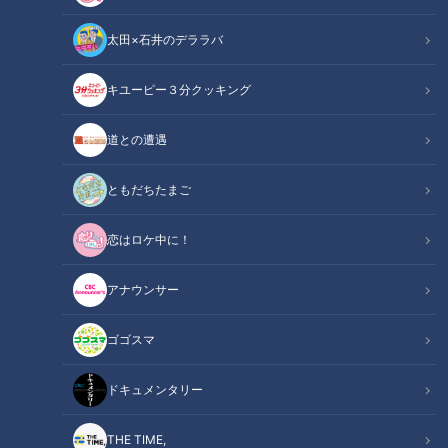
太田×石井のデララバ
CBCテレビ：画像『キユーピー3分クッキング』
キユーピー３分クッキング
キユーピー３分クッキング
レシピ紹介
道との遭遇
辛みと酸味の効いたとろみのあるソースがスパゲティにからむ
ともだちたまご
名古屋の名物グルメ。スパイシーさがクセになります。（講
恋はロケ中に！
師：宮本和秀先生／キユーピー３分クッキング ）
アナウンサー
あんかけスパゲティ（2025年2月15日放送）
関連リンク
【３分クッキング公式】
ゴゴスマ
ドキュメンタリー
INDEX
材料（2人分）
THE TIME,