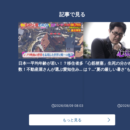
記事で見る
あんかけソースの作り方を完全
「ピーマンとちくわ、じゃこの
公開！？名古屋のあんかけスパ
炒めもの」の作り方【キユーピ
ゲッティ店「ヨコイ」の人気の
ー３分クッキング】
秘密とは
日本一平均年齢が若い！？移住者多
「心筋梗塞」生死の分か
数！不動産屋さんが選ぶ愛知住みた
は？…“夏の厳しい暑さ”
い街ランキング1位は？
に！発症前のキケンなサ
法
「卵サラダのピザトースト」の
「レンジで親子丼」の作り方
作り方【キユーピー３分クッキ
【キユーピー３分クッキング】
ング】
2026/08/09 08:03
2026/
もっと見る