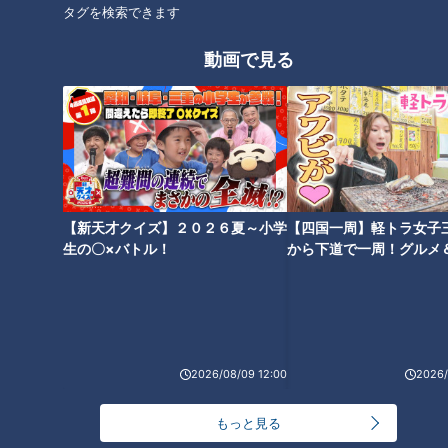
タグを検索できます
粉を加えてとろみをつける。
動画で見る
5 沸騰した湯に塩適量を入れて、スパゲティを表示時間通り
にゆでてザルに上げる。
6 器にスパゲティを盛って、温め直した4のソースをかけ
る。
【新天才クイズ】２０２６夏～小学
【四国一周】軽トラ女子
生の〇×バトル！
から下道で一周！グルメ
CBCテレビ「キユーピー３分クッキング」 2025年2月15日 放
イブ⑳
送より
この記事の画像を見る
2026/08/09 12:00
2026/
この記事を見たあなたへのおすすめ
もっと見る