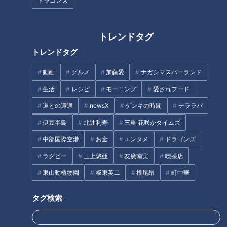
ドラゴンズ
片栗粉 小さじ2(倍量の水で溶く)
●塩、油
トレンドタグ
トレンドタグ
作り方
動画
グルメ
加藤愛
ナガシマスパーランド
1 ソーセージは切り目を入れながら1cm幅の斜め切りにす
生活
レシピ
モーニング
愛されフード
る。
道との遭遇
newsX
ゲンキの時間
デララバ
伊豆半島
北辻利寿
三重 花咲かタイムズ
2 玉ねぎは縦薄切り、ピーマンは縦半分に切ってヘタと種を
中部国際空港
お金
エンタメ
ドラゴンズ
除いて縦細切り、椎茸は石づきを除いてそぎ切りにする。
ラグビー
三上悠亜
友廣南実
喫茶店
3 フライパンに油大さじ1を熱してソーセージ、玉ねぎ、ピ
東山動植物園
板東英二
根尾昂
町中華
ーマン、椎茸を1分ほど炒める。
タグ検索
4 3に分量の水、洋風スープの素、ケチャップ、ウスターソ
ース、酢、しょうゆ、こしょうを入れてひと煮し、水溶き片栗