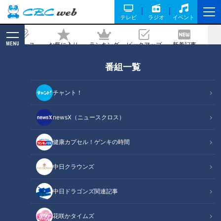
テレビ
ラジオ
イベント
MENU
ニュース
お気に入り
ランキング
ピックアップ
新着記事
CBC MAGAZINE
番組一覧
「あんかけスパゲティ」の作り方【キユ
ーピー３分クッキング】
チャント！
2025/02/15 18:00
2025年2月15日放送
newsX（ニュースクロス）
健康カプセル！ゲンキの時間
中日クラウンズ
中日ドラゴンズ関連記事
花咲かタイムズ