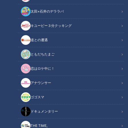
太田×石井のデララバ
CBCテレビ：画像『キユーピー3分クッキング』
キユーピー３分クッキング
キユーピー３分クッキング
道との遭遇
レシピ紹介
ともだちたまご
にら玉混ぜごはん
恋はロケ中に！
中華の定番「にら玉」とごはんを合わせた、食べごたえのある
混ぜごはん。フライパン1つでさっと作れて、満足感のある一
アナウンサー
品です。
ゴゴスマ
ブロッコリーのザーサイ風
ブロッコリーの茎が残ったら即席の漬けものにしましょう。ご
ドキュメンタリー
ま油も混ぜればザーサイ風の仕上がりになります。
THE TIME,