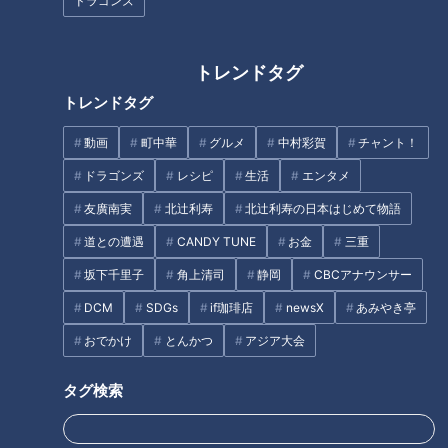
「ブロッコリーのザーサイ風 」材料（作りやすい分量）
ドラゴンズ
「 ブロッコリーのザーサイ風 」作り方
オススメ関連コンテンツ
トレンドタグ
トレンドタグ
「にら玉混ぜごはん」材料（2人分）
動画
町中華
グルメ
中村彩賀
チャント！
ドラゴンズ
レシピ
生活
エンタメ
ごはん (温かいもの) 茶碗2杯分
友廣南実
北辻利寿
北辻利寿の日本はじめて物語
豚ひき肉 100g
道との遭遇
CANDY TUNE
お金
三重
にら 1/2わ(50g)
卵 2個
坂下千里子
角上清司
静岡
CBCアナウンサー
砂糖 小さじ1
DCM
SDGs
if珈琲店
newsX
あみやき亭
塩 少々
おでかけ
とんかつ
アジア大会
水 大さじ2
オイスターソース 大さじ1
タグ検索
しょうゆ 大さじ1
炒り白ごま 大さじ1