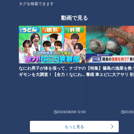
タグを検索できます
●ごま油
動画で見る
「にら玉混ぜごはん」作り方
1 にらは5mm幅の小口切りにする。
2 卵は溶きほぐし、砂糖、塩を混ぜる。
なにわ男子が体を張って、ナゴヤの
【特集】篠島の漁業を救
3 フライパンにごま油大さじ1/2を熱して2を流し入れ、大き
ギモンを大調査！【全力！なにわ実
養殖 車エビに大アサリ 
験部～ナゴヤのギモン、ガチ検証
【newsX】
くかき混ぜてふっくらとしたらとり出す。
～】
4 あいたフライパンでひき肉を炒め、色が変わったら分量の
水、オイスターソース、しょうゆを加えて混ぜる。にらを加
2026/08/06 12:00
2026/
え、3を戻し入れてほぐして火を止め、ごはんを加えて混ぜ
る。器に盛り、炒り白ごまをふる。
もっと見る