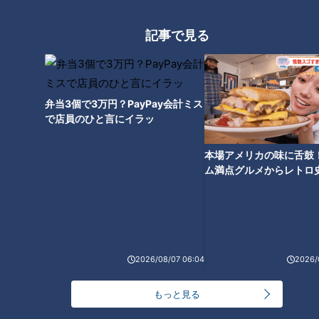
「ブロッコリーのザーサイ風 」材料（作りやすい
記事で見る
分量）
ブロッコリーの茎 1個分(約100g)
(塩小さじ1/4)
弁当3個で3万円？PayPay会計ミス
ごま油 小さじ1
で店員のひと言にイラッ
本場アメリカの味に舌鼓
「 ブロッコリーのザーサイ風 」作り方
ム満点グルメからレトロ
で！愛知・東海市の感動
選
1 ブロッコリーの茎の下半分は皮を厚めにむき、上のやわら
かい部分とともに3mm幅の薄切りにする。
2026/08/07 06:04
2026/
2 ポリ袋に1、塩を入れて15分ほどおき、水気を絞ってごま
油を混ぜる。
もっと見る