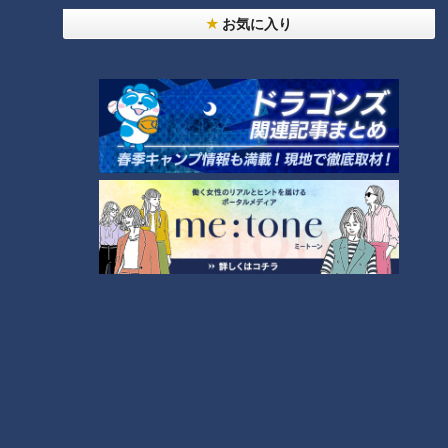
お気に入り
CBCテレビ「キユーピー３分クッキング」 2024年3月9日 放
送より
この記事の画像を見る
この記事を見たあなたへのおすすめ
「新玉ねぎのやわらか煮 そぼろ
「いわしのかば焼き・玉ねぎの
みそ」の作り方【キユーピー３
和風マリネ」の作り方【キユー
分クッキング】
ピー３分クッキング】