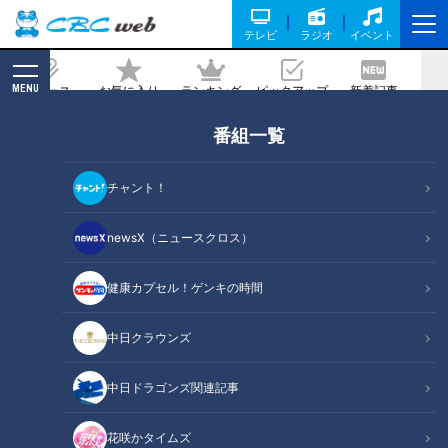
テレビ
ラジオ
イベント
MENU
ニュース
お気に入り
ランキング
ピックアップ
新着記事
CBC MAGAZINE
番組一覧
「にら玉混ぜごはん・ブロッコリーのザ
ーサイ風」の作り方【キユーピー３分ク
チャント！
ッキング】
newsX（ニュースクロス）
2024/03/09 18:00
2024年3月9日放送
健康カプセル！ゲンキの時間
中日クラウンズ
中日ドラゴンズ関連記事
花咲かタイムズ