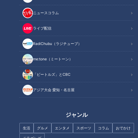
（講師：きじまりゅうた先生／キユーピー３分クッキング ）
ニュースコラム
ライブ配信
RadiChubu（ラジチューブ）
me:tone（ミートーン）
「ビートルズ」とCBC
アジア大会 愛知・名古屋
CBCテレビ：キユーピー３分クッキング
INDEX
ジャンル
「にら玉混ぜごはん」材料（2人分）
生活
グルメ
エンタメ
スポーツ
コラム
おでかけ
「にら玉混ぜごはん」作り方