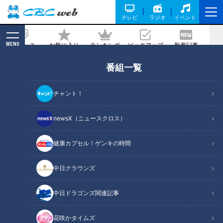
テレビ
ラジオ
イベント
MENU
ニュース
お気に入り
ランキング
ピックアップ
新着記事
CBC MAGAZINE
番組一覧
【あったかWEEK】愛知商業高校が考
案！ごまたっぷりのあったか鍋【花咲か
チャント！
タイムズ】
newsX（ニュースクロス）
2023/02/20 18:00
2023年2月18日放送
健康カプセル！ゲンキの時間
中日クラウンズ
中日ドラゴンズ関連記事
花咲かタイムズ