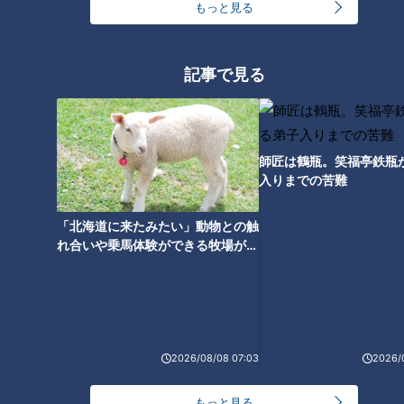
もっと見る
「冷えは万病のもと！」カラダ
弁当に便利「スープジャー」さ
記事で見る
が喜ぶ温活の秘訣は？【あった
らに熱々に活用するのは？【あ
かWEEK】
ったかWEEK】
師匠は鶴瓶。笑福亭鉄瓶
入りまでの苦難
「北海道に来たみたい」動物との触
れ合いや乗馬体験ができる牧場がオ
モーニングは喫茶店以外も！朝
ススメ！不動産屋さんが住みたい街
６時から行列のラーメン店【あ
とは
ったかWEEK】
2026/08/08 07:03
2026/
もっと見る