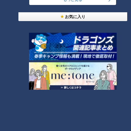
お気に入り
ランキング
RANKING
24時間
週間
月間
友廣アナの自転車旅｜愛知・蒲郡市へ！三河湾ぐる
っと125kmの自転車旅！【チャント！特集】
1
美味しさと栄養、ダブルでアップ！とうもろこしの
バター醤油炊き込みご飯