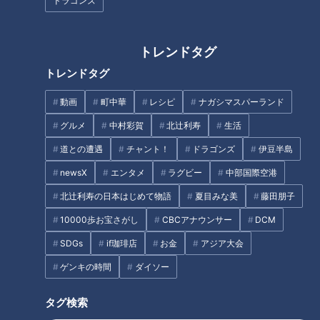
ドラゴンズ
【棚橋式筋トレ講座】夏に向け
【春のお出かけWEEK】若狭ア
て今から始めよう！おうちで出
ナがドラゴンズ優勝を祈願！龍
来るイスを使ったエクササイズ
にまつわるスポットめぐる鳥取
トレンドタグ
旅！【くらしエンタメ】
タグ
トレンドタグ
動画
町中華
レシピ
ナガシマスパーランド
動画
生活
チャント！
グルメ
中村彩賀
北辻利寿
生活
道との遭遇
チャント！
ドラゴンズ
伊豆半島
番組紹介
newsX
エンタメ
ラグビー
中部国際空港
チャント！
北辻利寿の日本はじめて物語
夏目みな美
藤田朋子
くらしニュース
10000歩お宝さがし
CBCアナウンサー
DCM
身近な生活情報から芸能、どこよりも詳しい天気情報などなど、東
SDGs
if珈琲店
お金
アジア大会
海3県にとことん寄り添う新しい報道・情報番組。毎週月～金曜 午
後3:49～5:50放送（金曜は午後4:50～5:50放送）。
ゲンキの時間
ダイソー
タグ検索
ホームページ