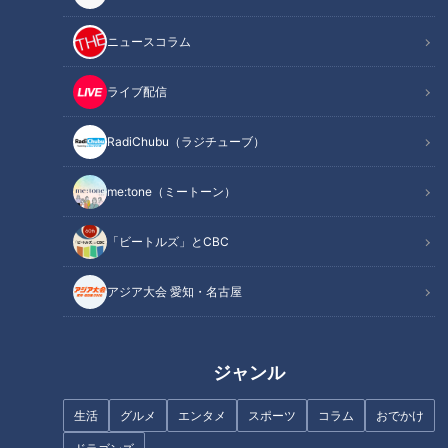
ニュースコラム
東海地方のやりすぎインパクト
【太田×石井のデララバ】大人
めしを徹底紹介！3D海鮮丼＆大
気！東海地方のおにぎりSP
ライブ配信
人版お子様ランチタワー＆究極
の石焼きカツカレー
RadiChubu（ラジチューブ）
me:tone（ミートーン）
「ビートルズ」とCBC
【春のお出かけWEEK】大阪・
【道クイズSP】おもしろ地理運
関西万博！万博ついでに関西
営の道マニア・かずまるから出
アジア大会 愛知・名古屋
旅！【チャント！】
題！
ジャンル
生活
グルメ
エンタメ
スポーツ
コラム
おでかけ