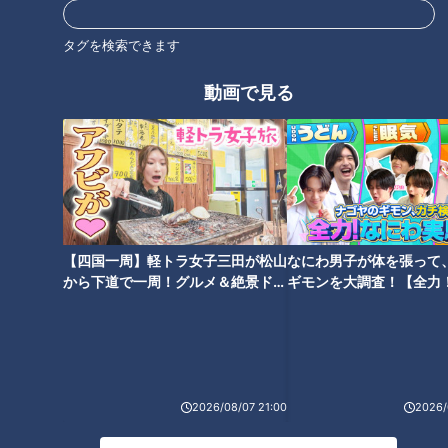
番組サイト
最新話の見逃し配信はこちら
タグを検索できます
動画で見る
オススメ関連コンテンツ
【四国一周】軽トラ女子三田が松山
なにわ男子が体を張って
から下道で一周！グルメ＆絶景ドラ
ギモンを大調査！【全力
イブ⑳
験部～ナゴヤのギモン、
～】
「冷えは万病のもと！」カラダ
モーニングは喫茶店以外も！朝
が喜ぶ温活の秘訣は？【あった
６時から行列のラーメン店【あ
かWEEK】
ったかWEEK】
2026/08/07 21:00
2026/