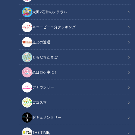
太田×石井のデララバ
キユーピー３分クッキング
チャント！
くらしニュース
道との遭遇
やってきたのは愛知商業高校。実はこの高校、企業とタッグを
ともだちたまご
組み次々とヒット商品を生み出しているんです。今回は花咲か
恋はロケ中に！
タイムズオリジナル鍋を考案してもらいました！
アナウンサー
この記事の画像を見る
ゴゴスマ
この記事を見たあなたへのおすすめ
ドキュメンタリー
THE TIME,