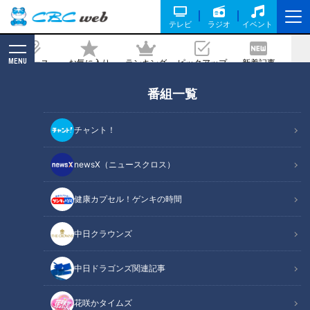
テレビ
ラジオ
イベント
MENU
ニュース
お気に入り
ランキング
ピックアップ
新着記事
CBC MAGAZINE
番組一覧
「唾液」免疫力・美肌・認知症予防
も！？…名医に学ぶ！唾液力をUPする方
チャント！
法
newsX（ニュースクロス）
2026/01/18 07:10
2026年1月18日放送第691回
健康カプセル！ゲンキの時間
中日クラウンズ
中日ドラゴンズ関連記事
花咲かタイムズ