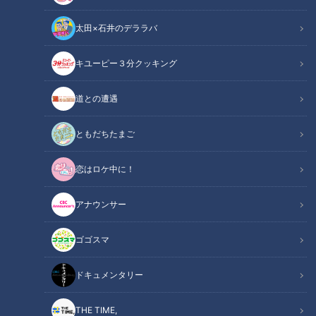
太田×石井のデララバ
CBCテレビ『健康カプセル！ゲンキの時間』
キユーピー３分クッキング
健康カプセル！ゲンキの時間
道との遭遇
「健康カプセル！ゲンキの時間」アーカイブ
ともだちたまご
身近な健康問題とその改善法を、様々なテーマで紹介する番組
恋はロケ中に！
『健康カプセル！ゲンキの時間』。
メインMCに石丸幹二さん、サブMCは坂下千里子さんです。
アナウンサー
ドクターは、神奈川歯科大学 副学長 歯学博士 槻木恵一先生で
す。
ゴゴスマ
【動画】軽い運動で唾液力アップ！太ももの前
ドキュメンタリー
関連リンク
面が伸びて気持ちがいい「うつぶせストレッ
チ」はこちらから【1分10秒～】
THE TIME,