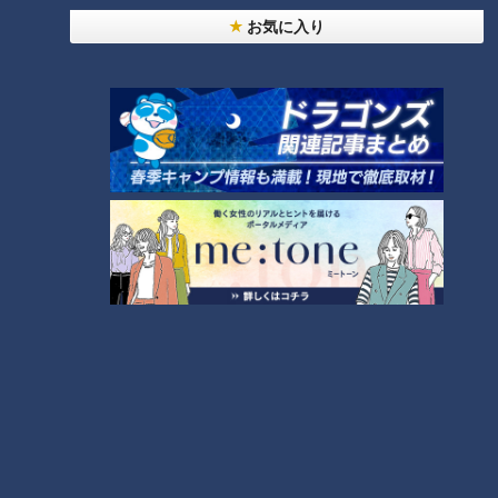
お気に入り
唾液力のポイント（１）唾液の量
＜唾液の量が少ないとどうなる？＞
唾液は、ウイルスや細菌が身体へ侵入するのを防いでくれてい
ます。よく風邪をひく人は、唾液の少なさに原因がある可能性
も考えられるのだとか。先生によると、唾液力をUPするに
は、まず唾液の量を増やすことが大切だそうです。
＜唾液の量が減ってしまう原因は？＞
加齢に伴い、唾液腺の機能はだんだんと弱まっていきます。そ
のため、年齢とともに唾液の分泌量は減っていくのだとか。他
にも、ストレス・生活習慣・持病などで唾液量が減ることがあ
るそうです。
＜唾液の量を増やしてくれる栄養素「ケルセチン」＞