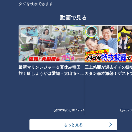
タグを検索できます
動画で見る
CBCテレビ『健康カプセル！ゲンキの時間』
＜唾液は1日どれくらい分泌されている？＞
唾液は、細菌・ウイルスの侵入を防ぐ最初の砦。1日に分泌さ
れる唾液の量は、1000〜1500mLと言われているそうです。
最新マリンレジャー＆夏休み韓国
三上悠亜が過去イチの爆
＜唾液はどこで作られている？＞
旅！紅しょうがは愛知・犬山市へ
カタン森本激怒！ゲスト
唾液は、主に顔の周りにある3か所の唾液腺「耳下腺（じかせ
【花咲かタイムズ】
【ともだちたまご】
ん）」「舌下腺（ぜっかせん）」「顎下腺（がっかせん）」か
ら、血液をもとにして作られているそうです。
＜唾液と美肌の関係＞
2026/08/10 12:24
2026/
唾液中の「EGF（上皮成長因子）」は、肌細胞に刺激を与える
たんぱく質の一種で、肌の再生に関わる成分だそうです。
もっと見る