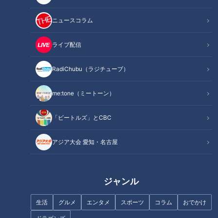
今回のテーマは
「〜免疫力・美肌・認知症予防も！？〜名医に
ニュースコラム
学ぶ！唾液力UPの秘訣」
ライブ配信
口の中に出てくる唾液には健康に関わるすごい力が潜んでいる
そうです。それが「唾液力」。感染症から身を守ったり、肥満
RadiChubu（ラジチューブ）
を抑制したり、快眠の作用などもあるのだとか。さらに、唾液
me:tone（ミートーン）
は認知症への影響もあり、口の渇きに自覚がある人は認知症の
リスクが高まるという研究結果もあるそうです。しかし、空気
「ビートルズ」とCBC
が乾燥するこの季節、口の中も乾燥して唾液の量も減りがち。
そこで今回は、唾液力をUPする方法を専門医に教えてもらい
アジア大会 愛知・名古屋
ました。
INDEX
ジャンル
唾液の基礎知識
生活
グルメ
エンタメ
スポーツ
コラム
おでかけ
唾液量セルフチェック