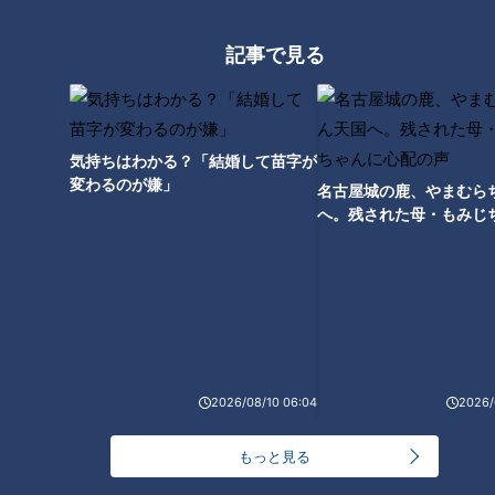
＜唾液と認知症の関係＞
記事で見る
唾液の中に含まれるBDNF（脳由来神経栄養因子）は、神経細
胞の発生・成長・維持・再生を促進させるたんぱく質。不足す
ると、記憶力や学習能力などの認知機能が低下してしまうそう
です。
気持ちはわかる？「結婚して苗字が
変わるのが嫌」
名古屋城の鹿、やまむら
へ。残された母・もみじ
唾液量セルフチェック
配の声
下記の項目に3つ以上当てはまる場合は、唾液量が少ない可能
性があるそうです。
□40歳以上である
□食べ物を味噌汁やお茶で流し込む
□口の中がネバネバ あるいはパサパサする
2026/08/10 06:04
2026/
□気がつくと口で呼吸している
もっと見る
□口内炎ができやすい
□口臭が気になる