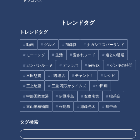
ドラゴンズ
唾液力のポイント（１）唾液の量
唾液力のポイント（２）唾液の質
唾液力UPマッサージ
トレンドタグ
唾液力UPに効果的な食事
トレンドタグ
オススメ関連コンテンツ
動画
グルメ
加藤愛
ナガシマスパーランド
モーニング
生活
愛されフード
道との遭遇
唾液の基礎知識
ガンバレルーヤ
デララバ
newsX
ゲンキの時間
三田悠貴
if珈琲店
チャント！
レシピ
三上悠亜
三重 花咲かタイムズ
中田翔
中部国際空港
伊豆半島
友廣南実
喫茶店
東山動植物園
根尾昂
瀬藤亮太
町中華
タグ検索