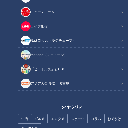
に鍛える筋トレはこちらから【1分36秒～】
ニュースコラム
今回のテーマは
「〜折れているのに痛くない！？〜いつのまに
か骨折とは？」
ライブ配信
あまり痛みがない骨折をご存知ですか？その１つが「いつのま
RadiChubu（ラジチューブ）
にか骨折」。いつのまにか骨折とは、年をとって脆くなった背
me:tone（ミートーン）
中の骨に何らかの圧力がかかり潰れてしまう圧迫骨折のこと。
骨が弱った状態を放置すると、最悪の場合寝たきりの状態を引
「ビートルズ」とCBC
き起こし、認知症につながる恐れもあるそうです。そこで今回
は、骨の健康を守る方法を専門医に教えてもらいました。
アジア大会 愛知・名古屋
INDEX
ジャンル
「いつのまにか骨折」とは？
「いつのまにか骨折」が増えている！？
生活
グルメ
エンタメ
スポーツ
コラム
おでかけ
いつのまにか骨折のさらなる恐怖「連鎖骨折」「認知症」