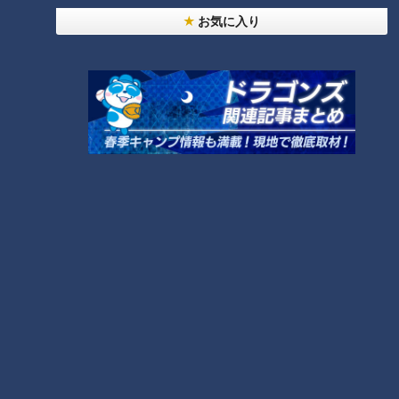
お気に入り
いつのまにか骨折の原因となるのが「骨粗しょう症」。骨粗し
ょう症は、骨の密度が減少してスカスカになったり、骨の質が
低下することで骨が脆くなったりして骨折しやすくなる病気。
そのため、１つ目の骨折が見つかったときにしっかりと骨粗し
ょう症の治療を行い、2つ目の骨折を防ぐことが大切だそうで
す。
骨が脆くなる原因は？
骨では、古い骨を壊す「破骨細胞」と新しい骨を作る「骨芽細
胞」が働いています。破骨細胞が古くなった骨を溶かし、その
溶けた部分を埋めるように骨芽細胞が新しい骨を作り直すこと
で常に生まれ変わる仕組みになっているのだとか。ところが、
加齢などが原因で破骨細胞が活発になると、骨芽細胞の骨を作
る働きが追い付かず、脆く弱くなってしまうそうです。