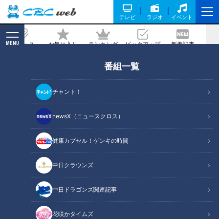
テレビ
ラジオ
イベント
MENU
ニュース
お気に入り
ランキング
ピックアップ
新着記事
CBC MAGAZINE
番組一覧
最悪寝たきりに!?「いつのまにか骨折」
…「骨」が脆くなる原因は？骨の健康を
チャント！
守る方法
newsX（ニュースクロス）
2025/11/23 07:10
2025年11月23日放送第683回
健康カプセル！ゲンキの時間
中日クラウンズ
中日ドラゴンズ関連記事
花咲かタイムズ