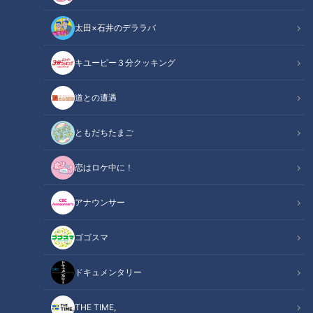
太田×石井のデララバ
CBCテレビ『健康カプセル！ゲンキの時間』
キユーピー３分クッキング
健康カプセル！ゲンキの時間
道との遭遇
「健康カプセル！ゲンキの時間」アーカイブ
ともだちたまご
身近な健康問題とその改善法を、様々なテーマで紹介する番組
恋はロケ中に！
『健康カプセル！ゲンキの時間』。
メインMCに石丸幹二さん、サブMCは坂下千里子さんです。
アナウンサー
ドクターは、済生会横浜市東部病院 整形外科部長 骨代謝セン
ター センター長 医学博士 福田健太郎先生と医長 山内俊之先生
ゴゴスマ
です。
ドキュメンタリー
【動画】運動不足も骨折の原因に！スキマ時間
関連リンク
に座ったままできるふくらはぎ・おなかを一気
THE TIME,