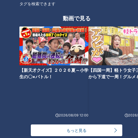
タグを検索できます
動画で見る
CBCテレビ『健康カプセル！ゲンキの時間』
いつのまにか骨折は、脆くなった状態の骨が日常生活の行動で
【新天才クイズ】２０２６夏～小学
【四国一周】軽トラ女子
潰れてしまう背骨の圧迫骨折のこと。くしゃみ・尻もち・前屈
生の〇×バトル！
から下道で一周！グルメ
みでの作業など、背中に圧力がかかることで引き起こされるそ
イブ⑳
うです。
「いつのまにか骨折」が増えている！？
2026/08/09 12:00
2026/
高齢化社会に伴い、いつのまにか骨折も増加傾向にあるといい
もっと見る
ます。多いのは中高年の女性ですが、男性に起こることもある