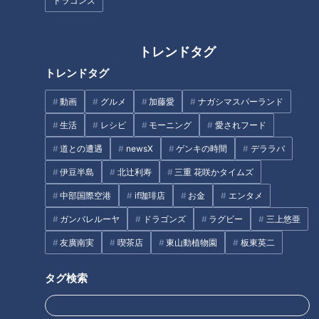
ドラゴンズ
いつのまにか骨折の原因「骨粗しょう症」
骨が脆くなる原因は？
女性だけでなく男性も注意！骨粗しょう症の原因「骨質」
トレンドタグ
あなたの骨は大丈夫！？骨粗しょう症セルフチェック
トレンドタグ
いつのまにかの骨折を防ぐ3つの柱（１）検診
いつのまにかの骨折を防ぐ3つの柱（２）食事
動画
グルメ
加藤愛
ナガシマスパーランド
いつのまにかの骨折を防ぐ3つの柱（３）運動
生活
レシピ
モーニング
愛されフード
オススメ関連コンテンツ
道との遭遇
newsX
ゲンキの時間
デララバ
伊豆半島
北辻利寿
三重 花咲かタイムズ
「いつのまにか骨折」とは？
中部国際空港
if珈琲店
お金
エンタメ
ガンバレルーヤ
ドラゴンズ
ラグビー
三上悠亜
友廣南実
喫茶店
東山動植物園
板東英二
タグ検索