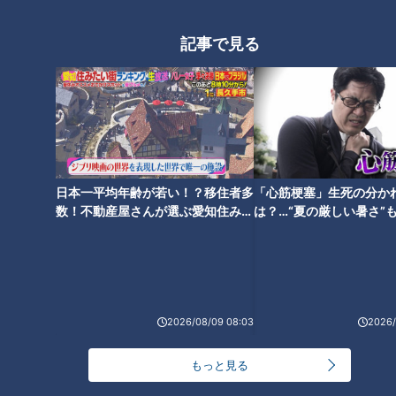
のだとか。圧迫骨折の最初の状態は、脆くなった骨が崩れるよ
うな形でわずか1〜2mm程度潰れるので、痛みが出にくく症状
記事で見る
だけでは気付きにくそうです。
いつのまにか骨折のさらなる恐怖「連鎖骨折」
「認知症」
背骨は24個の骨が積み重なってできており、1つ1つに常に圧
日本一平均年齢が若い！？移住者多
「心筋梗塞」生死の分か
数！不動産屋さんが選ぶ愛知住みた
は？…“夏の厳しい暑さ”
力がかかっています。そのため、1つの骨が折れた状態だと、
い街ランキング1位は？
に！発症前のキケンなサ
他の骨にさらなる圧力がかかり、連鎖的に骨折を引き起こして
法
しまいます。しかも、背骨が折れてしまうと寝たきりの状態を
引き起こし、人とのコミュニケーションが減少。認知症を引き
起こす可能性もあるそうです。
2026/08/09 08:03
2026/
もっと見る
いつのまにか骨折の原因「骨粗しょう症」