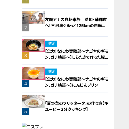
橋梁とは？未公開の道3選
友廣アナの自転車旅｜愛知・蒲郡市
へ！三河湾ぐるっと125kmの自転車
2
旅！【チャント！特集】
NEW
【全力！なにわ実験部～ナゴヤのギモ
3
ン、ガチ検証～】しらたきで作った豚
バラミンチの油そば
NEW
【全力！なにわ実験部～ナゴヤのギモ
4
ン、ガチ検証～】にんじんプリン
「夏野菜のフリッタータ」の作り方【キ
ユーピー３分クッキング】
5