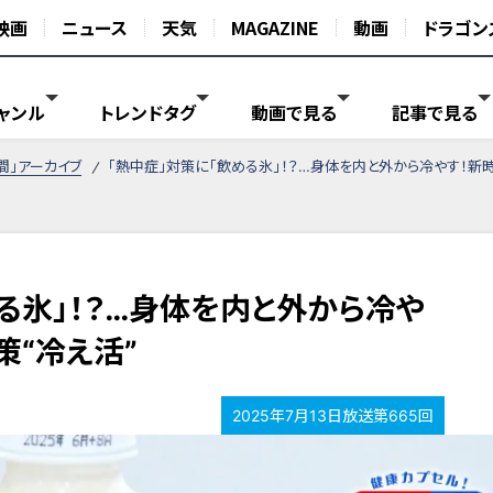
映画
ニュース
天気
MAGAZINE
動画
ドラゴン
ャンル
トレンドタグ
動画で見る
記事で見る
間」アーカイブ
「熱中症」対策に「飲める氷」！？…身体を内と外から冷やす！新
る氷」！？…身体を内と外から冷や
策“冷え活”
2025年7月13日放送第665回