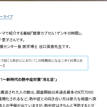
アーカイブ
マで紹介する番組『健康カプセル！ゲンキの時間』。
千里子さんです。
援センター長 医学博士 谷口英喜先生です。
ルで拭くと余計ににおう！？この時期気になるニオイ対策２点
～】
！〜新時代の熱中症対策“冷え活”」
搬送された人の数は、調査開始以来過去最多の9万7000
も義務化されるなど、熱中症との向き合い方は新たな局面へ突
るとの予報が出ていますが、熱中症はきちんと予防するとゼ