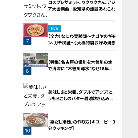
コスプレサミット、ワクワクさん、アジ
ア大会楽曲…愛知県の話題あれこれ
NEW
【全力！なにわ実験部～ナゴヤのギモ
7
ン、ガチ検証～】大橋特製お好み焼き
6
【特集】名古屋の堀川を木曽川の水
で清流に “木曽川導水”なぜ16年ぶ
8
り？【newsX】
美味しさと栄養、ダブルでアップ！と
うもろこしのバター醤油炊き込みご
飯
「鶏だし冷麺」の作り方【キユーピー３
分クッキング】
10