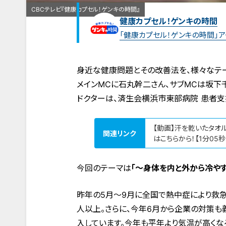
CBCテレビ『健康カプセル！ゲンキの時間』
健康カプセル！ゲンキの時間
「健康カプセル！ゲンキの時間」
身近な健康問題とその改善法を、様々なテー
メインMCに石丸幹二さん、サブMCは坂下
ドクターは、済生会横浜市東部病院 患者支
【動画】汗を乾いたタオ
関連リンク
はこちらから！【1分05秒
今回のテーマは
「〜身体を内と外から冷やす
昨年の5月〜9月に全国で熱中症により救急
人以上。さらに、今年6月から企業の対策
入しています。今年も平年より気温が高くな