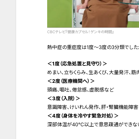
CBCテレビ『健康カプセル！ゲンキの時間』
熱中症の重症度は1度〜3度の3分類でした
＜1度（応急処置と見守り）＞
めまい、立ちくらみ、生あくび、大量発汗、筋
＜2度（医療機関へ）＞
頭痛、嘔吐、倦怠感、虚脱感など
＜3度（入院）＞
意識障害、けいれん発作、肝・腎臓機能障害
＜4度（身体を冷やす緊急対処）＞
深部体温が40℃以上で意思疎通ができな