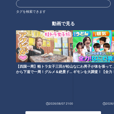
タグを検索できます
動画で見る
CBCテレビ『健康カプセル！ゲンキの時間』
＜「出不精頭痛」について＞
【四国一周】軽トラ女子三田が松山
なにわ男子が体を張って
家にこもって1日のんびり過ごした時に起こるのが「出不精頭
から下道で一周！グルメ＆絶景ドラ
ギモンを大調査！【全力
イブ⑳
験部～ナゴヤのギモン、
痛」。出不精頭痛は、中高年や高齢者に多く「運動不足」が原
～】
因だそうです。先生によると、コロナ禍の影響で外出を控える
ことが習慣化されてしまった人が増えていると言います。しか
も、加齢によって外に出ることがますます億劫に。実際、先生
2026/08/07 21:00
2026/
が診察した患者さんでも出不精頭痛はコロナ禍以降で3倍以上
に増えているそうです。