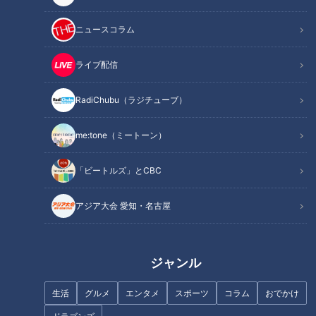
今回のテーマは
「〜その生活習慣が引き金に！？〜今どきの頭
ニュースコラム
痛の原因と対策」
ライブ配信
「頭痛」は現在日本人の4人に1人が悩まされているとされ
る、まさに国民病。そんな頭痛の原因は300種類以上と言われ
RadiChubu（ラジチューブ）
ています。ストレスや疲れはもちろん、アルコールや天気の変
me:tone（ミートーン）
化、空腹や筋トレ、ストレスの解放なども頭痛の引き金になる
など、日常生活のあらゆる場面に原因が潜んでいるそうです。
「ビートルズ」とCBC
そこで今回は、日常に潜む頭痛の原因と対策について専門医に
教えてもらいました。
アジア大会 愛知・名古屋
INDEX
ジャンル
日常に潜む頭痛（１）コロナ禍で急増！「出不精頭痛」
日常に潜む頭痛（２）誰でもなる可能性のある「週末頭
生活
グルメ
エンタメ
スポーツ
コラム
おでかけ
痛」