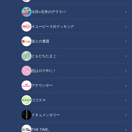
太田×石井のデララバ
CBCテレビ『健康カプセル！ゲンキの時間』
キユーピー３分クッキング
健康カプセル！ゲンキの時間
道との遭遇
「健康カプセル！ゲンキの時間」アーカイブ
ともだちたまご
身近な健康問題とその改善法を、様々なテーマで紹介する番組
恋はロケ中に！
『健康カプセル！ゲンキの時間』。
メインMCに石丸幹二さん、サブMCは坂下千里子さんです。
アナウンサー
ドクターは、埼玉精神神経センター 埼玉国際頭痛センター セ
ンター長 医学博士 坂井文彦先生です。
ゴゴスマ
【動画】スマホの長時間使用によって起こる頭
ドキュメンタリー
関連リンク
痛にも要注意！首の緊張をゆるめて頭痛を改善
するストレッチはこちらから【0分45秒～】
THE TIME,