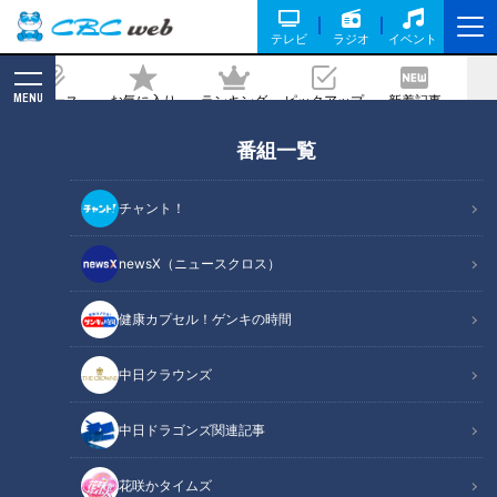
テレビ
ラジオ
イベント
MENU
ニュース
お気に入り
ランキング
ピックアップ
新着記事
CBC MAGAZINE
番組一覧
コロナ禍で急増の「頭痛」とは？…原因
は300種類以上!?日常に潜む頭痛の原因
チャント！
と対策
newsX（ニュースクロス）
2025/05/04 07:10
2025年5月4日放送第655回
健康カプセル！ゲンキの時間
中日クラウンズ
中日ドラゴンズ関連記事
花咲かタイムズ