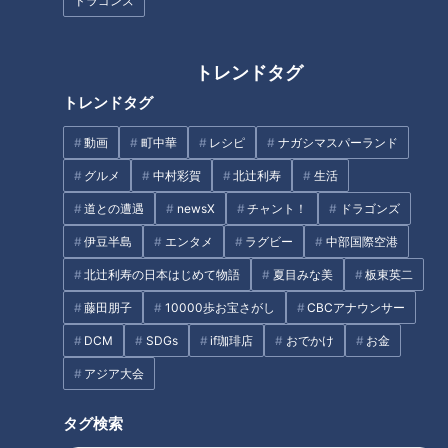
ドラゴンズ
日常に潜む頭痛（３）楽しい時間で頭痛に！「カラオケ頭
痛」
日常に潜む頭痛（４）あの食材で頭痛に！「唐辛子頭痛」
トレンドタグ
「緊張型頭痛」と「片頭痛」どちらもある場合の対処法
トレンドタグ
命に関わる危険な頭痛「2次性頭痛」
第3の頭痛「群発頭痛」
動画
町中華
レシピ
ナガシマスパーランド
近年急増中！第4の頭痛「後頭神経痛」
グルメ
中村彩賀
北辻利寿
生活
生活に支障が出る場合は専門医を受診しましょう
オススメ関連コンテンツ
道との遭遇
newsX
チャント！
ドラゴンズ
伊豆半島
エンタメ
ラグビー
中部国際空港
北辻利寿の日本はじめて物語
夏目みな美
板東英二
日常に潜む頭痛（１）コロナ禍で急増！「出不精
藤田朋子
10000歩お宝さがし
CBCアナウンサー
頭痛」
DCM
SDGs
if珈琲店
おでかけ
お金
アジア大会
タグ検索