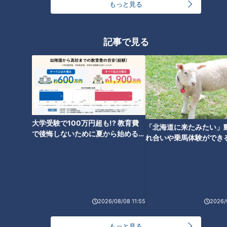
もっと見る
＜出不精頭痛はなぜ起こる？＞
運動不足や長時間同じ体勢を続けると、筋肉の血行が悪化し血
記事で見る
管に疲労物質が蓄積されます。すると、筋肉に炎症が起こり、
痛み物質が作られて頭痛を引き起こすと考えられているそうで
す。
＜出不精頭痛は頭を締めつけるような痛み＞
出不精頭痛は、頭全体が締めつけられるような鈍い痛みを感じ
大学受験で100万円超も!? 教育費
「北海道に来たみたい」
るそうです。これを「緊張型頭痛」と言います。緊張型頭痛
で後悔しないために夏から始めるお
れ合いや乗馬体験ができ
は、肩や首の筋肉の緊張によって起こるそうです。
金の準備術とは
ススメ！不動産屋さんが
とは
＜先生おすすめ！緊張型頭痛の対処法「緊張型頭痛 改善体
操」＞
改善体操のやり方は、腕を胸の高さまで上げ、頭を動かさずに
2026/08/08 11:55
2026/
肩を左右に回転させるだけ。緊張型頭痛が起きた時に2分間程
度動かしましょう。普段から行うと予防にも繋がるそうです。
もっと見る