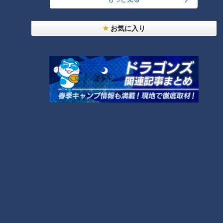
緊張型頭痛は首の血流が悪くなっているため、頚椎の両側に圧
痛点という筋肉のこりができるのだとか。両肩を大きくまわす
お気に入り
ことで頭と首を支えている筋肉のこりをほぐすと、収縮した血
管が広がり血流も改善。緊張型頭痛も緩和されるそうです。
日常に潜む頭痛（２）誰でもなる可能性のある
「週末頭痛」
＜「週末頭痛」について＞
休みの日の朝、起きた時にこめかみの血管に脈打つような頭痛
を感じたことはありませんか？これが「週末頭痛」。週末頭痛
は、ストレスから解放された時に起こるそうです。
＜週末頭痛は脈打つような痛み＞
週末頭痛の原因は「片頭痛」。片頭痛は、何らかの原因で血管
が拡張し、それを取り巻く神経が刺激を受けると、血管内に痛