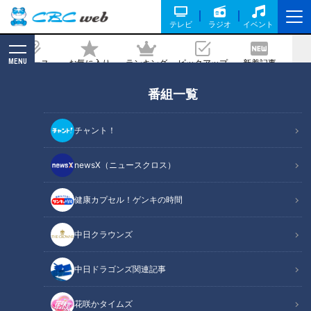
テレビ
ラジオ
イベント
MENU
ニュース
お気に入り
ランキング
ピックアップ
新着記事
CBC MAGAZINE
番組一覧
心臓のSOS「不整脈」を徹底リサーチ！
早期発見の方法を専門医が解説
チャント！
2021/02/21 07:30
2021年2月21日放送第445回
newsX（ニュースクロス）
健康カプセル！ゲンキの時間
中日クラウンズ
中日ドラゴンズ関連記事
花咲かタイムズ