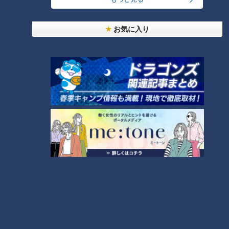
不整脈② 脈が遅い「徐脈性不整脈」
お気に入り
1分間の脈拍が50回未満の場合を徐脈といいます。40回以下に
なると、十分な血液が身体に供給されなくなり、息切れなどの
症状が出てくるのだとか。さらに、徐脈の場合一時的に心拍が
止まる事もあり、3秒以上だとめまい、5秒以上だと失神を引
き起こし、頭をぶつけるなどして大怪我につながる恐れもある
そうです。
～徐脈性不整脈の治療法～
先生によると、徐脈性不整脈の治療にはペースメーカーを使用
するそうです。脈が遅くなったときにだけ機械から電気信号を
送って心臓を収縮させるのだとか。また、最新のペースメーカ
ーには、とても小さな機械を直接心臓に入れるタイプのものも
あるそうです。