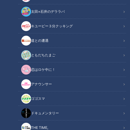
太田×石井のデララバ
健康カプセル！ゲンキの時間
キユーピー３分クッキング
「健康カプセル！ゲンキの時間」アーカイブ
道との遭遇
サマリー
Summary
ともだちたまご
ゲスト：田中美佐子
恋はロケ中に！
ゲンキリサーチャー：コカドケンタロウ(ロッチ)
ドクター：原クリニック東広島 院長 医学博士 原 幹
アナウンサー
健康な人でも心臓の動きに乱れが起きている事があります。そ
ゴゴスマ
れが「不整脈」。今は問題ないからと放っておくと、動悸・息
切れ・めまい・失神の原因になる事もあるのだとか。さらに、
ドキュメンタリー
不整脈のなかには脳梗塞などの重い合併症を引き起こすものも
あるといいます。そこで今回は、不整脈について徹底リサー
THE TIME,