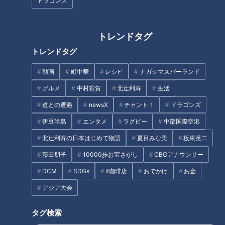
ドラゴンズ
房」下の部屋が「心室」です。
心房の右側には電気を起こす発電所があり、そこで生まれた電
トレンドタグ
気がまず上の心房を収縮させます。そして、中継点を通って下
トレンドタグ
の心室が収縮。このような電気刺激を1日に約10万回毎日繰り
返す事で心臓が動いているのだとか。健康診断などで目にする
動画
町中華
レシピ
ナガシマスパーランド
心電図は、その電気刺激を捉えたもの。心電図を見れば、心臓
グルメ
中村彩賀
北辻利寿
生活
のどの位置に異常が起きているのかが分かるそうです。
道との遭遇
newsX
チャント！
ドラゴンズ
・不整脈とは？
伊豆半島
エンタメ
ラグビー
中部国際空港
心臓の電気信号に異変が起きると、脈が早くなったり、遅くな
北辻利寿の日本はじめて物語
夏目みな美
板東英二
ったり、リズムが乱れたりします。これを不整脈といいます。
藤田朋子
10000歩お宝さがし
CBCアナウンサー
ただし、運動やストレスなどで心拍数が上がるのは交感神経が
DCM
SDGs
if珈琲店
おでかけ
お金
働く事による生理現象。心臓の電気信号を増やし身体に酸素や
栄養を送っているので不整脈ではないそうです。
アジア大会
タグ検索
心臓のSOSに気づく方法～正しい脈の測り方～