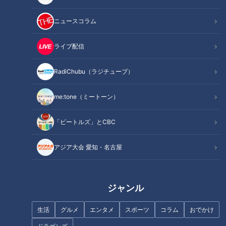
チ。心臓のSOSに早く気づく方法を専門医に教えてもらいまし
た。
ニュースコラム
ライブ配信
INDEX
RadiChubu（ラジチューブ）
心臓の基礎知識
心臓のSOSに気づく方法～正しい脈の測り方～
me:tone（ミートーン）
不整脈① 誰にでも起きる脈の乱れ「期外収縮」
不整脈② 脈が遅い「徐脈性不整脈」
「ビートルズ」とCBC
不整脈③ 脈が早い「頻発性不整脈」
オススメ関連コンテンツ
アジア大会 愛知・名古屋
心臓の基礎知識
ジャンル
生活
グルメ
エンタメ
スポーツ
コラム
おでかけ
・心臓はどうやって動いている？
心臓は、大きく2つの部屋に分かれています。上の部屋が「心