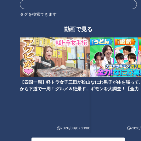
タグを検索できます
心臓に異変が起きると、動悸や息切れなどの症状が現れる人も
いますが、全く症状がない人もいるそうです。そのため、大切
動画で見る
なのは普段から脈をチェックする事。全く症状がない場合で
も、脈を測る事で心臓の異変にいち早く気づく事ができるそう
です。
～誰でもできる！正しい脈の測り方～
▼脈を測る場所は手首の骨と筋の間
【四国一周】軽トラ女子三田が松山
なにわ男子が体を張って
▼手首のシワに近い位置に指を3本置き、脈を感じる程度に軽
から下道で一周！グルメ＆絶景ドラ
ギモンを大調査！【全力
く押さえる
イブ⑳
験部～ナゴヤのギモン、
▼脈がトン・トン・トンと規則正しく打っているか、乱れがな
～】
いかを確認
▼10秒間で何回脈を打っているかを計測する
2026/08/07 21:00
2026/
＜10秒間の脈拍数(※安静時の場合)＞