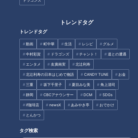
ドラゴンズ
トレンドタグ
トレンドタグ
動画
町中華
生活
レシピ
グルメ
中村彩賀
ドラゴンズ
チャント！
道との遭遇
エンタメ
友廣南実
北辻利寿
北辻利寿の日本はじめて物語
CANDY TUNE
お金
「サンデードラゴンズ」より松葉貴大投手(C)CBCテレビ
三重
坂下千里子
夏目みな美
角上清司
「高橋宏斗（※「高」は「はしごだか」）？金丸夢斗？大野雄
静岡
CBCアナウンサー
DCM
SDGs
大？ちがうちがう…今年はオレだ！」
if珈琲店
newsX
あみやき亭
おでかけ
とんかつ
昨シーズンは、5回まででマウンドを降りることが定着してい
たことから「完封しま〜す！」という軽い口調で目標を宣言
タグ検索
し、鮮やかに有言実行をした松葉投手。今年の宣言については