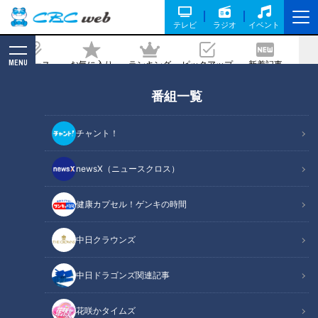
テレビ
ラジオ
イベント
MENU
ニュース
お気に入り
ランキング
ピックアップ
新着記事
CBC MAGAZINE
番組一覧
「宏斗？金丸？大野？ちがうちがう…今
年はオレだ！」松葉貴大の井上竜初勝利
チャント！
の裏で結びついた3つの意企
newsX（ニュースクロス）
2025/04/07 17:50
健康カプセル！ゲンキの時間
中日クラウンズ
中日ドラゴンズ関連記事
花咲かタイムズ