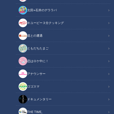
太田×石井のデララバ
「サンデードラゴンズ」より松葉貴大投手(C)CBCテレビ
キユーピー３分クッキング
中日ドラゴンズ
道との遭遇
サンドラコラム
ともだちたまご
「とある妄想しがちなファンのドラゴンズ見聞録」
恋はロケ中に！
ＣＢＣテレビ「サンデードラゴンズ」（毎週日曜日午後１２時
５４分から東海エリアで生放送）を見たコラム
アナウンサー
【動画】勝野昌慶が巨人戦で2者連続の空振り
ゴゴスマ
関連リンク
三振！【1分49秒～】
ドキュメンタリー
開幕からあっという間に3カードが終わり、寒さや故障もあっ
て打撃陣の調子が上がりきらずまだエンジン全開とはいかな
THE TIME,