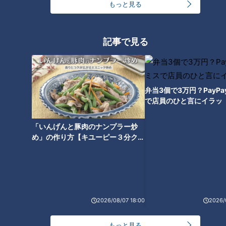
もっと見る
記事で見る
弁当3個で3万円？PayP
で店員のひと言にイラッ
「いんげんと豚肉のナンプラー炒
め」の作り方【キユーピー３分クッ
「サンデードラゴンズ」より松葉貴大投手(C)CBCテレビ
キング】
「自分としてもそういう所を任せてもらえる可能性もあると思
っていた。心の準備はできていたので、特別焦ったりとかはな
かった。」
2026/08/07 18:00
2026/
状況への対応能力も長年の経験が強みになっている。「速いボ
もっと見る