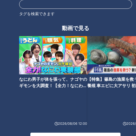
こう語る。
タグを検索できます
「インタビューで「ＣＢＣです」って言われてすぐに（この宣
動画で見る
言を）考えました(笑)。僕も年齢的に引退が近付いて来ていま
すし、チームの他の選手に負けたくない気持ちを僕なりに言葉
として表現した。」
しかし、アピールの機会としてのオープン戦は悪天候が重なり
中止が続き、登板機会がやってきたのは開幕6日前の3月22日
だった。
なにわ男子が体を張って、ナゴヤの
【特集】篠島の漁業を救
ギモンを大調査！【全力！なにわ実
養殖 車エビに大アサリ 
「天気に関しては仕方ないなと思いましたし、その時間を有効
験部～ナゴヤのギモン、ガチ検証
【newsX】
～】
に使って実際ゲームで投げるときに、さらに自信持って投げら
れる様にと思いながら過ごしていた。」
結果は5回を93球、被安打4、失点1と結果を残し、開幕二戦目
2026/08/06 12:00
2026/
の先発登板を告げられた。