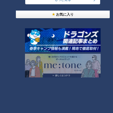
ールが投げられる」「三振がとれる」もちろん確実に勝ち星を
手にするために必要な強い武器ではある。ただそれだけでは決
お気に入り
まらないのがこのスポーツの面白いところだ。開幕二戦目の抜
擢について山井大介コーチはこう説明した。
「サンデードラゴンズ」より松葉貴大投手(C)CBCテレビ
「同じ様なピッチャーが揃うと相手バッターも目が慣れるとい