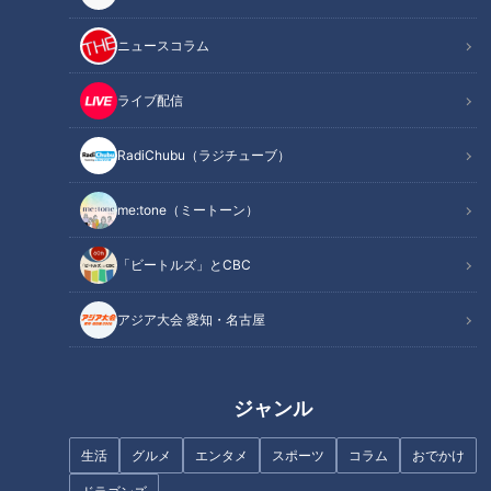
い。その中で、先発、救援ともに投手陣の力強さが一際輝いて
ニュースコラム
いる。それでも勝ちに直結するというわけにはいかない。プロ
野球において、勝ち星という不確実性の上で成り立つ結果を集
ライブ配信
めて優勝を争うという部分が面白さでもある。その不確実性の
手前にある確実な努力もまた必要不可欠であり魅力的な要素で
RadiChubu（ラジチューブ）
ある。
me:tone（ミートーン）
開幕2戦目で初勝利を飾った井上ドラゴンズ、勝利の立役者は
先発して7回無失点に抑えた松葉貴大だった。チーム初勝利を
「ビートルズ」とCBC
自分がプレゼントできるとは思っていなかったという松葉投
手、なぜ開幕2戦目に抜擢されたのか、なぜハマスタのベイス
アジア大会 愛知・名古屋
ターズ打線を無失点に抑えられたのか、初勝利の裏側に迫って
いく。
ジャンル
今年2月の沖縄キャンプでは、今年の目標について大きな声で
高らかにこう宣言した。
生活
グルメ
エンタメ
スポーツ
コラム
おでかけ