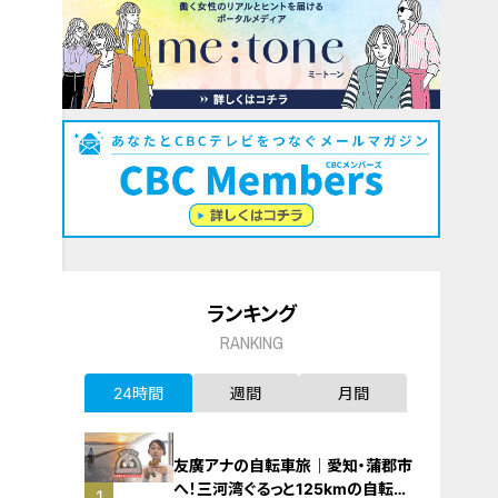
ランキング
RANKING
24時間
週間
月間
友廣アナの自転車旅｜愛知・蒲郡市
へ！三河湾ぐるっと125kmの自転車
1