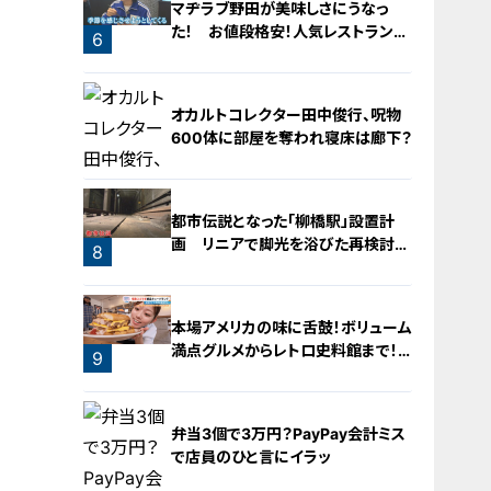
マヂラブ野田が美味しさにうなっ
た！ お値段格安！人気レストランを
6
運営するのは『名古屋辻学園調理専
門学校』の生徒たち
5
オカルトコレクター田中俊行、呪物
600体に部屋を奪われ寝床は廊下？
都市伝説となった「柳橋駅」設置計
画 リニアで脚光を浴びた再検討の
8
機運
7
本場アメリカの味に舌鼓！ボリューム
満点グルメからレトロ史料館まで！
9
愛知・東海市の感動スポット3選
弁当3個で3万円？PayPay会計ミス
で店員のひと言にイラッ