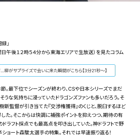
聞録」
日曜日午後１２時５４分から東海エリアで生放送）を見たコラム
ド…柳がサプライズで会いに来た瞬間がこちら【3分21秒～】
節。最下位でシーズンが終わり、CSや日本シリーズでまだ
そうな気持ちに浸っていたドラゴンズファンも多いだろう。そ
樹新監督が引き当てた『交渉権獲得』のくじと、脱臼するほど
した。そこからは快調に補強ポイントを抑えつつ、期待の有
のドラフト採点でも最高点を叩き出していた。神ドラフトで野
卒ショート森駿太選手の特集。それでは早速振り返る！