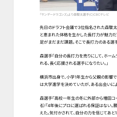
「サンデードラゴンズ」より森駿太選手(C)CBCテレビ
先日のドラフト会議で3位指名された森駿太選
と恵まれた体格を生かした長打力が魅力だ
足がまだまだ課題。そこで長打力のある選手
森選手「自分の長打力を売りにして、ホーム
れる、長く応援される選手になりたい。」
横浜市出身で、小学1年生から父親の影響
は大学進学を決めていたが、ある出会いに
森選手「高校一年生の冬に外部から増田コ
る）『4年後にプロに選ばれる保証はない。
えた。気付かされて、自分の力を信じてあと1