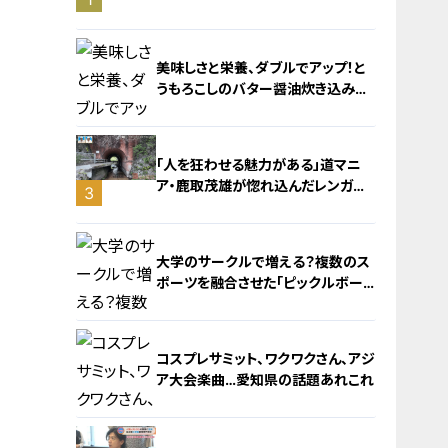
旅！【チャント！特集】
美味しさと栄養、ダブルでアップ！と
うもろこしのバター醤油炊き込みご
飯
「人を狂わせる魅力がある」道マニ
ア・鹿取茂雄が惚れ込んだレンガの
3
橋梁とは？未公開の道3選
2
大学のサークルで増える？複数のス
ポーツを融合させた「ピックルボー
ル」
コスプレサミット、ワクワクさん、アジ
ア大会楽曲…愛知県の話題あれこれ
4