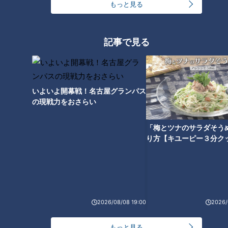
もっと見る
記事で見る
いよいよ開幕戦！名古屋グランパス
の現戦力をおさらい
ランキング
「梅とツナのサラダそう
RANKING
り方【キユーピー３分ク
24時間
週間
月間
つら〜い「肩こり」…「鎖骨ほぐし」で大改善！あ
なたはどのタイプ？肩こり4つのタイプと改善法
1
2026/08/08 19:00
2026/
「名古屋駅のパン屋さんランキング」第2位＆第1位
もっと見る