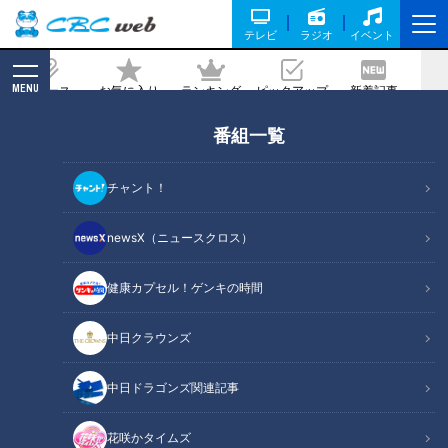
テレビ
ラジオ
イベント
MENU
ニュース
お気に入り
ランキング
ピックアップ
新着記事
CBC MAGAZINE
番組一覧
「不登校だったコンプレックスをなくし
たかった」“夜間中学”に通う生徒たちの
チャント！
思い
newsX（ニュースクロス）
2023/04/01 21:00
健康カプセル！ゲンキの時間
中日クラウンズ
中日ドラゴンズ関連記事
花咲かタイムズ