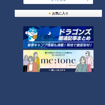
を発表！食感の秘密は“焼きたてを瞬間冷凍”？「ル
2
シュプレーム」の食パンへのこだわり
お気に入り
【アナウンサーの2次会？】若狭アナが脱いだ？大
石アナが踊った？水分アナが舞った！？CBC5チャ
3
ン春祭り・カラオケ大会ほぼすべて見せます！
もうすぐ5万人！？みてちょ初「アクスタ」を徹底
解剖！【CBC5チャン春祭り 最新情報】
4
もっと見る
CBCニュース
CBC NEWS
男子高校生が乗った自転車にはねられ歩行者の男性
(66)重体 愛知・みよし市