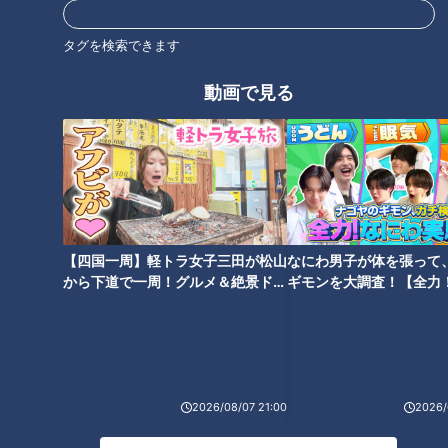
タグを検索できます
動画で見る
社会に踏み出せない若者に働け
学校に行きたくない君へ…「自
る場を…15分からOK！変わった
分を責めなくていい」元不登校
働き方のカフェとは
漫画家が送るメッセージ
【四国一周】軽トラ女子三田が松山
なにわ男子が体を張って
から下道で一周！グルメ＆絶景ドラ
ギモンを大調査！【全力
イブ⑳
験部～ナゴヤのギモン、
～】
「どうせ自分なんか」障害のあ
る非行少年…孤立から防ぐには
2026/08/07 21:00
2026/