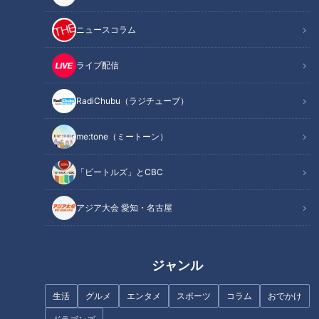
ニュースコラム
【リアルな高校生活】自ら育て
未来のエンタメ業界を担う！？
た豚を食べる…『命』学ぶ生徒
高校の『芸能コース』で学ぶ生
ライブ配信
たちが語る“いただきます”の深
徒たちをパンサー向井が直撃！
さ
RadiChubu（ラジチューブ）
me:tone（ミートーン）
「ビートルズ」とCBC
「自転車に乗れない」「逆上が
1年生は85歳 夜間中学は｢なく
りができない」ちびっ子たちの
てはならない存在｣ 不登校･外国
アジア大会 愛知・名古屋
お悩み解決！体操教室の講師に
人･高齢者…それぞれの理由で学
教わる練習法！
ぶ 義務教育の未修了者は約90
万人
ジャンル
生活
グルメ
エンタメ
スポーツ
コラム
おでかけ