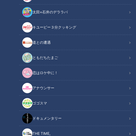
太田×石井のデララバ
キユーピー３分クッキング
ドキュメンタリー
長編ドキュメンタリー
道との遭遇
様々な事情で中学を卒業していない人が通う「夜間中学」。
ともだちたまご
「人生を取り戻すため」「未来を拓くため」
恋はロケ中に！
学ぶことの喜びと重みをかみしめる生徒たちの物語です。
アナウンサー
この記事の画像を見る
ゴゴスマ
この記事を見たあなたへのおすすめ
ドキュメンタリー
THE TIME,