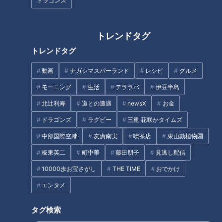
ドラゴンズ
障害があっても“みんなと一緒
庭造り・植木に青春を捧げる！
に”教室へ…寝たきり少女と友達
「環境デザイン科」に通う高校
の学校生活
生たちの“創造性” 自らの夢もカ
トレンドタグ
タチに
タグ
トレンドタグ
動画
ナガシマスパーランド
レシピ
グルメ
動画
ドキュメンタリー
WEB限定
モーニング
生活
デララバ
伊豆半島
北辻利寿
道との遭遇
newsX
お金
オススメ関連コンテンツ
ドラゴンズ
ラグビー
三重 花咲かタイムズ
中部国際空港
友廣南実
喫茶店
東山動植物園
板東英二
町中華
藤田朋子
見逃し配信
10000歩お宝さがし
THE TIME
おでかけ
エンタメ
キャンセル待ち2000組！？子ど
障害があっても“みんなと一緒
もも親ものびのび過ごせる“保育
に”教室へ…寝たきり少女と友達
タグ検索
園留学”とは
の学校生活