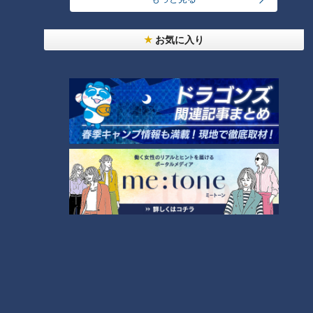
～】にんじんプリン
4
2
お気に入り
美味しさと栄養、ダブルでアップ！とうもろこしの
バター醤油炊き込みご飯
なにわ男子が体を張って、ナゴヤのギモンを大調
査！【全力！なにわ実験部～ナゴヤのギモン、ガチ
6
検証～】
【全力！なにわ実験部～ナゴヤのギモン、ガチ検証
～】キャロットフレンチロースト
7
5
NEW
本場アメリカの味に舌鼓！ボリューム満点グルメか
8
らレトロ史料館まで！愛知・東海市の感動スポット
3選