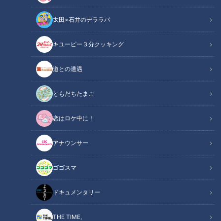
太田×石井のデララバ
ドキュメンタリー
キユーピー３分クッキング
長編ドキュメンタリー
道との遭遇
愛知県豊川市の障害者施設。
ずらりと並んだベッドに横たわっているのはまだ幼い子どもた
ともだちたまご
ちです。
恋はロケ中に！
この施設の中で生活しています。みな日常的な医療の助けがな
アナウンサー
いと生きられません。
人工呼吸器や胃に直接栄養を送る「胃ろう」によって命を繋い
ゴゴスマ
でいます。
ドキュメンタリー
こうした寝たきりの子どもたちは医学の進歩を背景に近年増加
しています。
THE TIME,