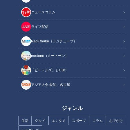
ところがいまわが子を施設に預ける親にとって深刻な状況が続
いています。
ニュースコラム
コロナ禍で窓ガラス越しにしか会うことが許されないのです。
ライブ配信
2021年6月17日放送「チャント！」より
ＣＢＣテレビ「チャント！」 月～金 午後3時49分から午後
RadiChubu（ラジチューブ）
7時 愛知・岐阜・三重で放送中
me:tone（ミートーン）
この記事の画像を見る
「ビートルズ」とCBC
この記事を見たあなたへのおすすめ
アジア大会 愛知・名古屋
ジャンル
生活
グルメ
エンタメ
スポーツ
コラム
おでかけ
【千葉】“廃隧道疑惑”の窪みへ
詐欺で逮捕された少年・・“少年