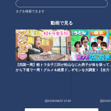
ぜ、運ばれてくるのか？長期取
材で見えてきた“真実”とは？？
タグを検索できます
タグ
ドキュメンタリー番組「土がく
る～規制なき負の産物の行方」
動画で見る
動画
ドキュメンタリー
【四国一周】軽トラ女子三田が松山
なにわ男子が体を張って
から下道で一周！グルメ＆絶景ドラ
ギモンを大調査！【全力
イブ⑳
験部～ナゴヤのギモン、
～】
2026/08/07 21:00
2026/