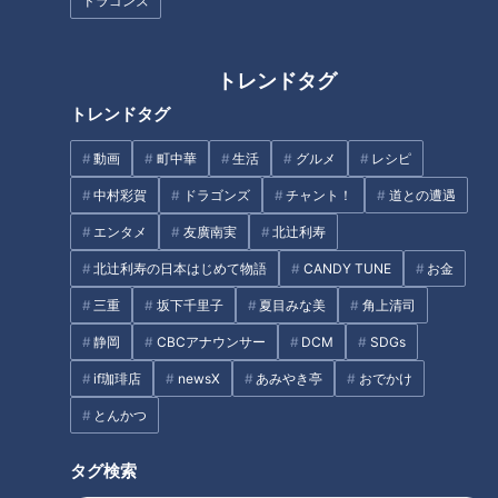
ドラゴンズ
行ってみたら・・・
院”塀の中で迎える大人への第一
歩。その時、両親は？ 瀬戸少
年院での成人式をカメラ取材
トレンドタグ
CBCドキュメンタリー
トレンドタグ
動画
町中華
生活
グルメ
レシピ
中村彩賀
ドラゴンズ
チャント！
道との遭遇
ドラゴンズ与田監督の熱い言葉
の裏に溢れる親心 京田陽太・鈴
エンタメ
友廣南実
北辻利寿
彼女が浴衣に着替えたら･･･夏の
木博志が孝行息子になるには？
北辻利寿の日本はじめて物語
CANDY TUNE
お金
お出かけを楽しく！今年はこの
浴衣で！【デパチャン】
三重
坂下千里子
夏目みな美
角上清司
静岡
CBCアナウンサー
DCM
SDGs
if珈琲店
newsX
あみやき亭
おでかけ
とんかつ
母の日、嫁に違和感…大久保佳
代子「しょせん他人です」
災害も引き起こす“盛り土”が知
タグ検索
らぬ間に・・土はどこから、な