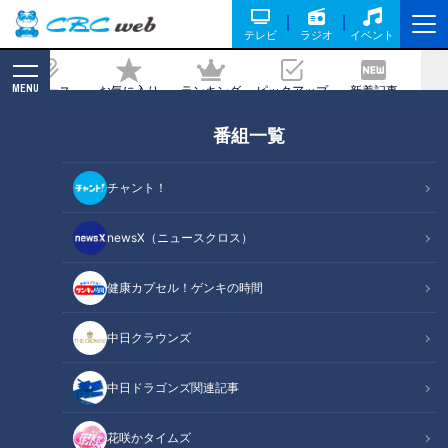
テレビ
ラジオ
イベント
MENU
ニュース
お気に入り
ランキング
ピックアップ
新着記事
CBC MAGAZINE
番組一覧
窓越しの面会・・“寝たきりのわが子に
会えない” ２か月ぶりの対面で母娘
チャント！
2021/06/17 22:25
2021年6月17日放送
newsX（ニュースクロス）
健康カプセル！ゲンキの時間
中日クラウンズ
中日ドラゴンズ関連記事
花咲かタイムズ