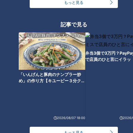
もっと見る
ランキング
RANKING
記事で見る
24時間
週間
月間
友廣アナの自転車旅｜愛知・蒲郡市へ！三河湾ぐる
弁当3個で3万円？PayP
っと125kmの自転車旅！【チャント！特集】
1
で店員のひと言にイラッ
「いんげんと豚肉のナンプラー炒
コスプレサミット、ワクワクさん、アジア大会楽
め」の作り方【キユーピー３分クッ
曲…愛知県の話題あれこれ
キング】
【全力！なにわ実験部～ナゴヤのギモン、ガチ検証
～】しらたきで作った豚バラミンチの油そば
3
2026/08/07 18:00
2026/
【全力！なにわ実験部～ナゴヤのギモン、ガチ検証
もっと見る