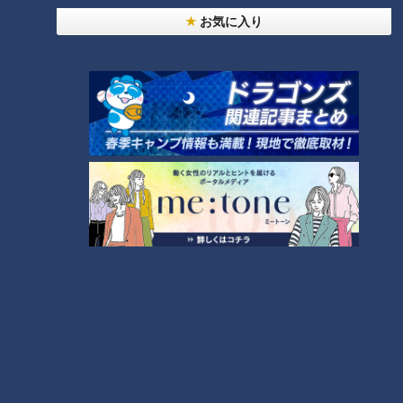
お気に入り
山田餅本店の黄飯は一人前450円
2025年は5月6日まで販売
山田餅本店では4月24日から売り出し、今年の販売は5月6日
まで。
「昔はもっと早い時期から売っていたんですが、認知している
人が減ってきて、それに合わせて販売期間も短くなってきまし
た。最近は、親から子、子から孫へと受け継がれてきたものが
だんだん途切れてきてしまっています。黄飯だけじゃなく、地
域に伝わるものをもっとPRして伝えていかないといけません
ね」と山田さん。
「名古屋めし」という言葉が生まれるはるか以前に、名古屋周