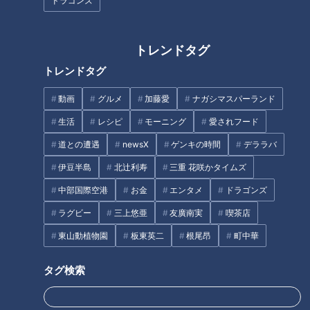
ドラゴンズ
を使う赤飯は贅沢なのでくちなしで代用したという説もあるよ
うですが、黒豆だって高いですから、理由としては信ぴょう性
が乏しい気がします」と山田さん。さらに「昔は商売としてつ
トレンドタグ
くって売るものじゃなく、主に家庭でつくられていたと思いま
トレンドタグ
す。民間の風習は記録もないので、いつから、なぜ、というの
は分からないものが多いですよね。つくっているこっちが教え
動画
グルメ
加藤愛
ナガシマスパーランド
てもらいたいくらいです」といいます。
生活
レシピ
モーニング
愛されフード
道との遭遇
newsX
ゲンキの時間
デララバ
全国各地で見られる黄色いおこわ
伊豆半島
北辻利寿
三重 花咲かタイムズ
中部国際空港
お金
エンタメ
ドラゴンズ
近年は同店のようないわゆる餅屋系の和菓子店でつくられるこ
ラグビー
三上悠亜
友廣南実
喫茶店
とが多いよう。一方で、江戸時代創業の仕出し専門店、八百彦
東山動植物園
板東英二
根尾昂
町中華
本店（名古屋市西区）でも取り扱いはあるといいます。
タグ検索
「弊社では『おうはん』と呼んでいて、端午の節句のご注文の
うちわずかな数ですが、昨年実績では合わせて35個をつくり