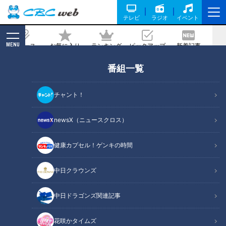
テレビ
ラジオ
イベント
MENU
ニュース
お気に入り
ランキング
ピックアップ
新着記事
CBC MAGAZINE
番組一覧
端午の節句限定の隠れ名古屋めし「黄飯
（きいはん）」を知っていますか？～大
チャント！
竹敏之のシン・名古屋めし
newsX（ニュースクロス）
2025/04/25 16:30
健康カプセル！ゲンキの時間
中日クラウンズ
中日ドラゴンズ関連記事
花咲かタイムズ