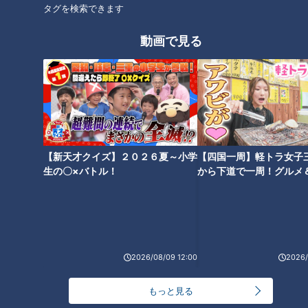
ました。ご注文先は名古屋市内および近郊の稲沢市や一宮市な
タグを検索できます
ど。古い記録がないのではっきりとは分かりませんが、つくる
動画で見る
ようになったのは昭和からだと思われます」（同社担当者）
この証言からも、黄飯が食べられているのは名古屋および尾張
地方、そして昭和より以前は家庭でつくられることが多かった
と推測されます。
ちなみに知多半島出身の筆者は、黄飯の存在を知りませんでし
【新天才クイズ】２０２６夏～小学
【四国一周】軽トラ女子
た。名古屋で家庭を持って男の子が生まれた後も、知多と三河
生の〇×バトル！
から下道で一周！グルメ
出身の私たち夫婦は黄飯を知らず、息子に食べさせたこともあ
イブ⑳
りません。今回、山田餅の黄飯を初めて食べましたが、おこわ
自体はもち米のほのかな甘みが感じられるシンプルな味わい。
黒豆にはやや塩味がつけてあり、アクセントになっています。
2026/08/09 12:00
2026/
レンジや蒸し器でほんのちょっと温めると、もち米のもっちり
感がよみがえっておいしく食べられます。
もっと見る