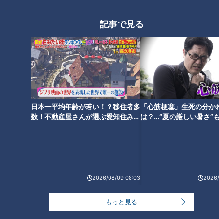
黄飯に類似する料理は他地域でも見られます。しかし、由来や
食され方はそれぞれ異なります。大分県臼杵市の「黄飯（おう
記事で見る
はん）」は黒豆が入っておらず、出されるのは大晦日や祝いの
席。スペインのパエリアを模したとの説もあります。静岡県の
「染飯（そめいい）」も黄飯同様くちなしで黄色く炊いたおこ
わですが、黒豆ではなく黒ごまをちらしてあり、季節を問わず
祭りやお祝いの行事に合わせて食べられるそうです。
日本一平均年齢が若い！？移住者多
「心筋梗塞」生死の分か
数！不動産屋さんが選ぶ愛知住みた
は？…“夏の厳しい暑さ”
食べて守りたい「絶滅危惧名古屋めし」
い街ランキング1位は？
に！発症前のキケンなサ
法
2026/08/09 08:03
2026/
もっと見る