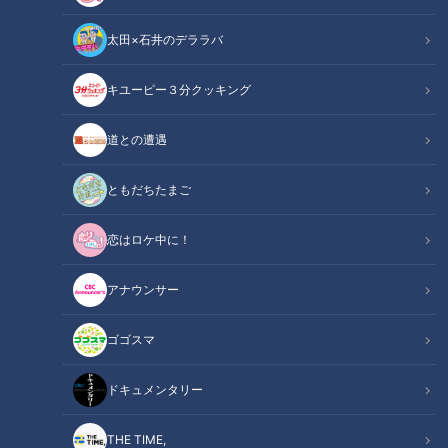
太田×石井のデララバ
CBCテレビ：画像『デララバ』
キユーピー３分クッキング
太田×石井のデララバ
道との遭遇
大竹敏之のシン・名古屋めし
ともだちたまご
INDEX
恋はロケ中に！
何十年とつくっているお店も知らないその由来
全国各地で見られる黄色いおこわ
アナウンサー
食べて守りたい「絶滅危惧名古屋めし」
オススメ関連コンテンツ
ゴゴスマ
ドキュメンタリー
何十年とつくっているお店も知らないその由来
THE TIME,