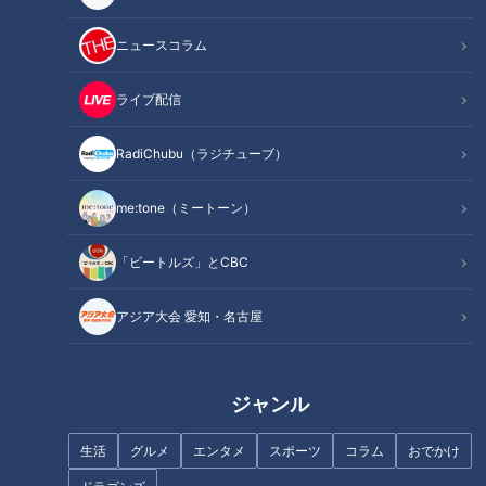
「そろそろ黄飯（きいはん）をつくる（買う）頃だね」
ニュースコラム
こどもの日が間近に迫ったこの時期、こんな言葉が交わされる
のは、生粋の名古屋（尾張）人の家庭。端午の節句に、子ども
ライブ配信
の健康を願って黄色いおこわを食べる習慣がこの地域にはある
のです。
RadiChubu（ラジチューブ）
「くちなし由来の着色料でもち米を蒸し、黒豆を上にのせま
me:tone（ミートーン）
す。5月5日のこどもの日には200～300パックは出ますね」と
は昭和2年(1927)創業の山田餅本店（名古屋市瑞穂区）3代目
「ビートルズ」とCBC
の山田克哉さん。端午の節句に合わせて古くから当たり前のよ
アジア大会 愛知・名古屋
うにつくり続けている黄飯ですが、由来については判然としな
いといいます。
ジャンル
「私が店に立つようになった30～40年前は、白・黄2食のお
こわの詰め合わせで白黄飯として売っていたんです。そのう
生活
グルメ
エンタメ
スポーツ
コラム
おでかけ
ち、黄飯だけでいいんじゃないか？と黄色だけになった。小豆