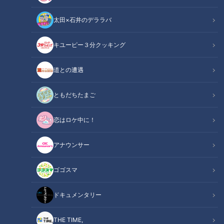
太田×石井のデララバ
CBCテレビ『デララバ』
キユーピー３分クッキング
太田×石井のデララバ
道との遭遇
デララバ
ともだちたまご
爆笑問題・太田光と石井亮次アナウンサーが、東海地方の定番
恋はロケ中に！
を深掘りするバラエティ『太田×石井のデララバ』！今回は、
「スガキヤ」「麺屋はなび」の新業態オープンまでの2か月間
アナウンサー
に完全密着！テレビ初出し情報も盛りだくさんです。
ゴゴスマ
INDEX
ドキュメンタリー
ネオン看板が目印！スガキヤの新業態は韓国風のカフ
ェ！？
THE TIME,