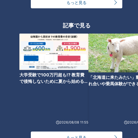
もっと見る
部内での確認が取れると、次は役員試食へ。スガキヤの全ての
新メニューは、社長をはじめとした役員たちが試食し、全員か
記事で見る
らOKが出ないと販売できません。過去には、厳しさのあま
り、商品化を諦めたものも。
役員試食の結果は、残念ながら通過ならず。「味の濃厚さが足
りない」「飲んだ時に嬉しくない」「もっと尖った味にしてほ
しい」という評価を受け、もう一度ベースからやり直すことに
大学受験で100万円超も!? 教育費
「北海道に来たみたい」
なりました。
で後悔しないために夏から始めるお
れ合いや乗馬体験ができ
金の準備術とは
ススメ！不動産屋さんが
ベースをソフトクリームから「ソフトクリームの原液」に変え
とは
ることで、より濃厚に。さらに、生クリームを追加することで
コクがUPし、贅沢な味わいにしました。味も改良し、バニラ
のみではなく、「クリームぜんざい」に使っているあんこや、
2026/08/08 11:55
2026/
「ベリークリーム」で使用するいちごソースなどを加えてみま
す。
もっと見る