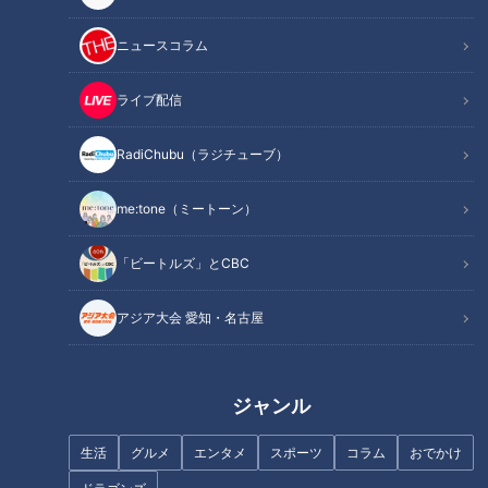
メニュー開発の心臓部「開発センター」にテレビ初潜入！
麺屋はなびの新業態は町中華と合体！幻のメニューが毎日
ニュースコラム
食べられる！
新メニューは「飲める天津飯」！？大将得意の麺分野で
ライブ配信
「からしそば」も開発！
オススメ関連コンテンツ
RadiChubu（ラジチューブ）
me:tone（ミートーン）
ネオン看板が目印！スガキヤの新業態は韓国風の
カフェ！？
「ビートルズ」とCBC
スガキヤが2024年12月12日にオープンする新業態は「韓国風
アジア大会 愛知・名古屋
のカフェ」をイメージ。店内はピンクを主体にした可愛らしい
デザインです。
ジャンル
スガキヤ広報担当・宮地さんによると、今までのスガキヤは
生活
グルメ
エンタメ
スポーツ
コラム
おでかけ
「早く注文して早く食べて出る」というイメージがあったの