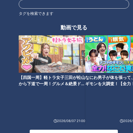
タグを検索できます
動画で見る
CBCテレビ『デララバ』
番組は、名古屋・丸の内のスガキヤ本社を訪問。スガキヤのあ
らゆるメニューを開発する心臓部「開発センター」に、テレビ
が初めて潜入しました！
ここで行われているのが、新業態のメニュー開発。開発部・野
【四国一周】軽トラ女子三田が松山
なにわ男子が体を張って
中早紀さんと鈴木美穂さんが作るのは、牛乳やアイスクリーム
から下道で一周！グルメ＆絶景ドラ
ギモンを大調査！【全力
イブ⑳
験部～ナゴヤのギモン、
に砕いた氷を混ぜたフローズンドリンク「フラッペ」です。
～】
フラッペのベースには、ラーメンよりも長く販売している看板
商品「ソフトクリーム」を使用。そこに、牛乳・氷・シロップ
2026/08/07 21:00
2026/
などを加え、バニラ味のフラッペを作ります。試作すること10
回で、バニラフラッペ試作1号が完成。