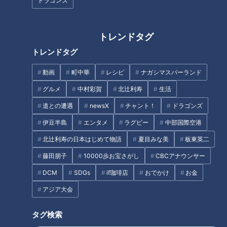
ドラゴンズ
で、カフェ代わりにゆっくり過ごしてもらえるお店を目指して
いるとのこと。2024年は、若者をターゲットに新しいことに
挑戦しています。
トレンドタグ
トレンドタグ
新業態の店がオープンするのは、星ヶ丘駅から徒歩5分の場
所。駅周辺には大学が2校、高校が4校ある学生の街です。定
動画
町中華
レシピ
ナガシマスパーランド
番の「ラーメン」のほか、星ヶ丘限定メニューを販売します。
グルメ
中村彩賀
北辻利寿
生活
道との遭遇
newsX
チャント！
ドラゴンズ
メニュー開発の心臓部「開発センター」にテレビ
伊豆半島
エンタメ
ラグビー
中部国際空港
初潜入！
北辻利寿の日本はじめて物語
夏目みな美
板東英二
藤田朋子
10000歩お宝さがし
CBCアナウンサー
DCM
SDGs
if珈琲店
おでかけ
お金
アジア大会
タグ検索