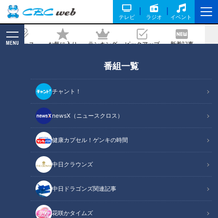
テレビ
ラジオ
イベント
MENU
ニュース
お気に入り
ランキング
ピックアップ
新着記事
CBC MAGAZINE
番組一覧
「スガキヤ」「麺屋はなび」の新業態が
オープン！新メニュー開発までの道のり
チャント！
に密着！テレビ初出し情報は見逃せない
newsX（ニュースクロス）
2024/12/07 06:03
2024年12月4日放送
健康カプセル！ゲンキの時間
中日クラウンズ
中日ドラゴンズ関連記事
花咲かタイムズ