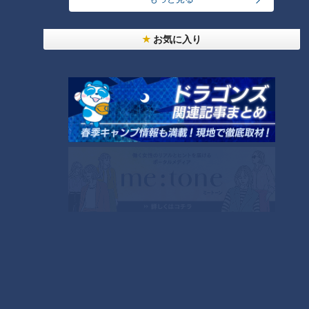
2週間後の2回目の役員試食では、2種類のフラッペを提出。し
お気に入り
かし、「冷たいフラッペは、そもそも冬に売れない」という判
断で、開発に3週間かけた新メニューは夏まで先送りに。今回
の星ヶ丘限定メニューは、新たに開発した“シェイク”になりま
した。
「スーちゃんシェーク」は、飲むスガキヤクリーム、飲むベリ
ークリーム、飲むコーヒークリームの3種類。自分だけのオリ
ジナルシェイクが作れるように、ココアビスケット、はじける
キャンディー、あられ（おいり）、カラースプレー（チョコ）
の4種類のトッピングまで用意されています。
新業態では、スガキヤ初となるフライドポテトや「スーちゃん
焼き」、たこ焼きも販売。たこ焼きは、ラーメンスープに使わ
れる秘伝の魚介ダシを使用した一品です。