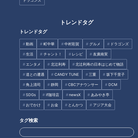
ドラゴンズ
げてきた老舗喫茶店です。地元では誰もが知っている名店。そ
の歴史は長く創業は1947年に遡ります。店名のコンパルは創
業者の若田積蔵さん（故人）が戦時中に中国で見かけた繁盛飲
トレンドタグ
食店「金春」にあやかったものと伝えられており、1947年
トレンドタグ
（昭和22年）に名古屋市中区で創業し翌年、大須に移転。そ
動画
町中華
中村彩賀
グルメ
ドラゴンズ
の後、名古屋駅、続いて栄に出店。今では金山や御器所にも店
舗があります。
生活
チャント！
レシピ
友廣南実
エンタメ
北辻利寿
北辻利寿の日本はじめて物語
高度経済成長と共に地下街にも店舗を増やしチェーン展開をい
道との遭遇
CANDY TUNE
三重
坂下千里子
ち早く成功させましたが、出店は名古屋市内だけ。その理由は
角上清司
静岡
CBCアナウンサー
DCM
クオリティ管理のため。こうして「コンパル」は名古屋の喫茶
店文化の先駆者となり、今も創業当初から変わらないクオリテ
SDGs
if珈琲店
newsX
あみやき亭
ィを守り続け、たくさんの人たちに愛され続けているのです。
おでかけ
お金
とんかつ
アジア大会
タグ検索
コンパルの美味しさの秘密～コーヒー編～