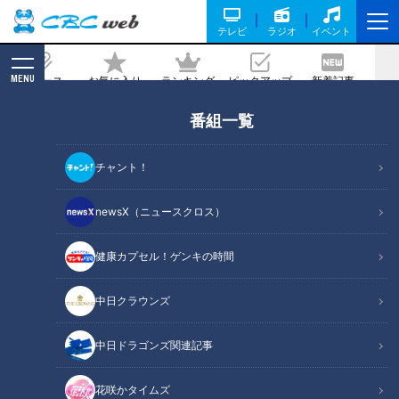
テレビ
ラジオ
イベント
MENU
ニュース
お気に入り
ランキング
ピックアップ
新着記事
CBC MAGAZINE
番組一覧
名古屋にしか店舗がない老舗喫茶店「コ
ンパル」。エビフライサンドなど人気メ
チャント！
ニューが豊富・テイクアウトもOK！
newsX（ニュースクロス）
2023/12/22 16:55
健康カプセル！ゲンキの時間
中日クラウンズ
中日ドラゴンズ関連記事
花咲かタイムズ