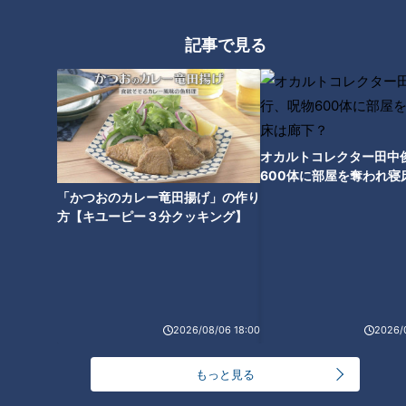
記事で見る
オカルトコレクター田中
600体に部屋を奪われ寝
下？
「かつおのカレー竜田揚げ」の作り
方【キユーピー３分クッキング】
CBCテレビ：画像「デララバ」
コーヒーと並ぶコンパルの名物といえば何といっても、揚げた
てのエビフライを3本も使用したボリューム満点の「エビフラ
2026/08/06 18:00
2026/
イサンド」。エビフライは作り置きをせず、注文が入ってから
揚げます。エビフライサンドは栄西店の改装にあわせて、リニ
もっと見る
ューアル記念の新たな目玉メニューを作ろうということにな