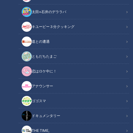
太田×石井のデララバ
キユーピー３分クッキング
道との遭遇
CBCテレビ：画像「デララバ」
ともだちたまご
太田×石井のデララバ
恋はロケ中に！
名古屋めしマニアの裏話
アナウンサー
名古屋といったら喫茶店文化が盛んですよね。朝活にモーニン
グを楽しんだり、ランチやディナーの代わりになるほどのボリ
ゴゴスマ
ュームと美味しさを兼ね備えたフードメニューも豊富。数ある
喫茶店の中でもレトロな雰囲気で人気の「コンパル」。今回
ドキュメンタリー
は、人気・実力・歴史の三拍子揃った「コンパル」の魅力に迫
ります。
THE TIME,