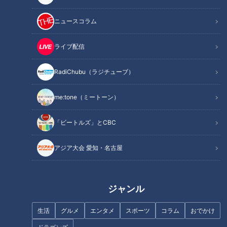
ニュースコラム
INDEX
いち早くチェーン展開。喫茶店文化を牽引してきた「コン
ライブ配信
パル」の歴史
コンパルの美味しさの秘密～コーヒー編～
RadiChubu（ラジチューブ）
コンパルの美味しさの秘密～エビフライサンド編～
サンドイッチだけじゃないコンパルの人気メニュー
me:tone（ミートーン）
常に時代の先駆けとなったコンパル。今後も変わらない姿
で愛されていく。
「ビートルズ」とCBC
オススメ関連コンテンツ
アジア大会 愛知・名古屋
いち早くチェーン展開。喫茶店文化を牽引してき
ジャンル
た「コンパル」の歴史
生活
グルメ
エンタメ
スポーツ
コラム
おでかけ
「コンパル」は名古屋の喫茶店文化の礎を戦後すぐから築き上