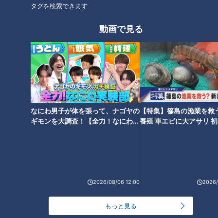
コンパルを語るうえで忘れてはならないのがコーヒーです。創
タグを検索できます
業者はとにかくコーヒーに力を入れ研究を重ねたといいます。
動画で見る
特にアイスコーヒーにはとっておきの秘密があるそう。
大須本店の店長・播磨良明さんによれば「熱々のコーヒーを瞬
時に冷却することで、香りや風味を損なわずにおいしいアイス
コーヒーが完成するんです。」とのこと。しかも当時はホット
が主流だったので珍しいメニューとしても知られました。使用
している豆はホットコーヒーもアイスコーヒーも同じですが、
なにわ男子が体を張って、ナゴヤの
【特集】篠島の漁業を救
そのコーヒー豆の詳細は会社の幹部数人しか知らないという情
ギモンを大調査！【全力！なにわ実
養殖 車エビに大アサリ 
験部～ナゴヤのギモン、ガチ検証
【newsX】
報も。
～】
コンパルの美味しさの秘密～エビフライサンド編
～
2026/08/06 12:00
2026/
もっと見る