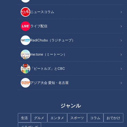
満つ葉」の店名をそのままに復活。 一体、どのような経緯で
喫茶満つ葉は生まれたのか。その背景にも迫りたいと思いま
ニュースコラム
す。
ライブ配信
INDEX
RadiChubu（ラジチューブ）
曽祖母からひ孫へ。マルシェを通じて生まれた縁とともに
me:tone（ミートーン）
復活を果たした「喫茶満つ葉」
まるで友人の家にでも来たかのようなくつろげる雰囲気の
「ビートルズ」とCBC
店内
小倉トーストの歴史と自分らしさを込めた満つ葉の美味し
アジア大会 愛知・名古屋
いメニューの数々
曽祖母の偉大さを感じながらも新たな満つ葉を担う若き店
主
オススメ関連コンテンツ
ジャンル
生活
グルメ
エンタメ
スポーツ
コラム
おでかけ