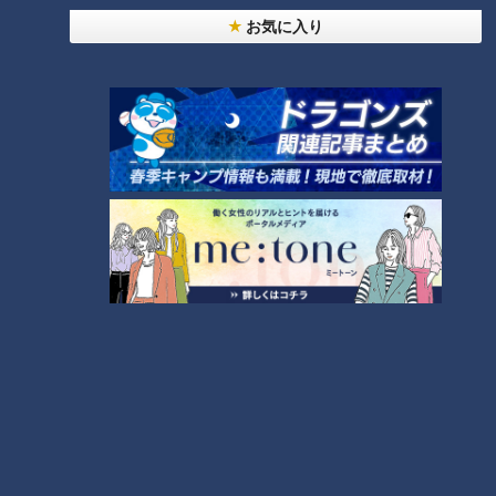
お気に入り
CBCテレビ：画像「デララバ」
お店を切り盛りするのは2023年春に大学を卒業したばかりの
店主・横井梨々香さん（以下梨々香さん）と、その母の横井名
美さん（以下名美さん）だ。かつての喫茶満つ葉店主であり、
小倉トーストの考案者である西脇キミさんは、梨々香さんの曾
祖母、名美さんの祖母にあたる。入り口にも「満つ葉」と力強
く書かれた立派な木製看板が。この文字を書いたのは西脇キミ
さんの息子で現店主・梨々香さんの祖父。