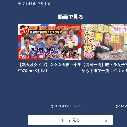
タグを検索できます
動画で見る
CBCテレビ：画像「デララバ」
【新天才クイズ】２０２６夏～小学
【四国一周】軽トラ女子
生の〇×バトル！
から下道で一周！グルメ
イブ⑳
2026/08/09 12:00
2026/
もっと見る