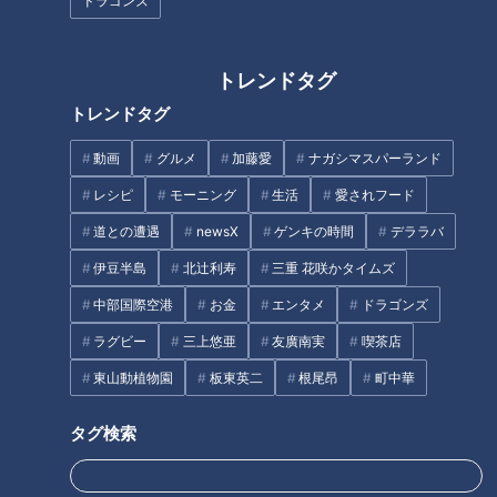
ドラゴンズ
曽祖母からひ孫へ。マルシェを通じて生まれた縁
とともに復活を果たした「喫茶満つ葉」
トレンドタグ
新生「喫茶 満つ葉」がお店を構えたのは名古屋市緑区大清
トレンドタグ
水。静かで公園が多く、子育てファミリーに人気の住宅街で
す。「喫茶満つ葉」は数ある公園のうちのひとつ八ツ松公園の
動画
グルメ
加藤愛
ナガシマスパーランド
南側にあります。
レシピ
モーニング
生活
愛されフード
道との遭遇
newsX
ゲンキの時間
デララバ
伊豆半島
北辻利寿
三重 花咲かタイムズ
中部国際空港
お金
エンタメ
ドラゴンズ
ラグビー
三上悠亜
友廣南実
喫茶店
東山動植物園
板東英二
根尾昂
町中華
タグ検索