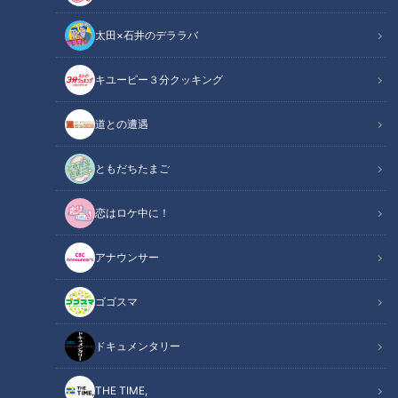
太田×石井のデララバ
キユーピー３分クッキング
道との遭遇
CBCテレビ：画像「デララバ」
ともだちたまご
太田×石井のデララバ
名古屋めし最新情報
恋はロケ中に！
名古屋名物小倉トースト。名古屋市内の喫茶店ではポピュラー
アナウンサー
なメニューですが、それは中区栄に1921年からお店を構えて
いた「喫茶満つ葉」から生まれたものでした。 残念ながら店
ゴゴスマ
主が亡くなられたことで、小倉トースト発祥の喫茶店「喫茶満
つ葉」は2002年に閉店。その後は暖簾分けした西区円頓寺商
ドキュメンタリー
店街の「まつば」が小倉トーストの味を引き継いでいますが、
なんと20年以上たった2023年11月9日、新たに緑区に「喫茶
THE TIME,