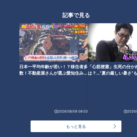
CBCテレビ：画像「デララバ」
記事で見る
見た目は戸建て住宅ですが、塀には「元祖小倉トースト発祥
喫茶満つ葉」の看板が。この住宅の1階を借りて営業していま
す。
日本一平均年齢が若い！？移住者多
「心筋梗塞」生死の分か
数！不動産屋さんが選ぶ愛知住みた
は？…“夏の厳しい暑さ”
い街ランキング1位は？
に！発症前のキケンなサ
法
2026/08/09 08:03
2026/
もっと見る