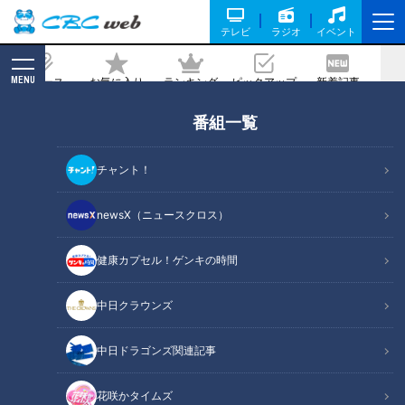
テレビ
ラジオ
イベント
MENU
ニュース
お気に入り
ランキング
ピックアップ
新着記事
CBC MAGAZINE
番組一覧
令和に復活！小倉トースト発祥のお店が
時代を超えて生まれ変わる
チャント！
2023/12/21 16:55
newsX（ニュースクロス）
健康カプセル！ゲンキの時間
中日クラウンズ
中日ドラゴンズ関連記事
花咲かタイムズ