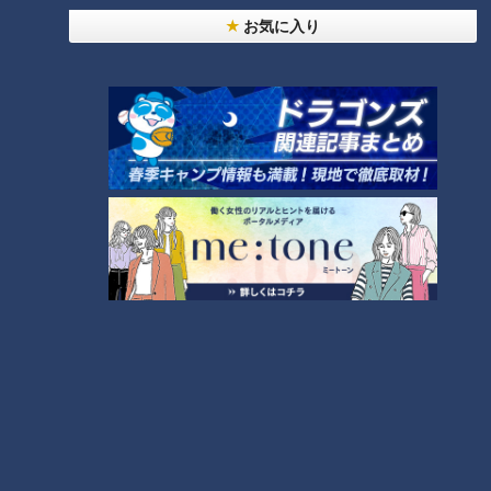
お話をお伺いするのはキャベツを育てて10年以上、JA愛知
お気に入り
みなみ常春部会部会長の河辺光示さんです。「1日に何玉収穫
しますか？」という質問に、「大体2000玉くらいです」と答
える河辺さん。キャベツの収穫は手作業なので、かなり大変で
す。
CBCテレビ『ゴゴスマ』