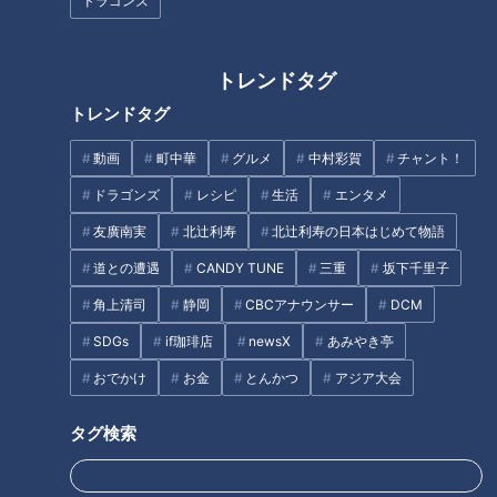
ドラゴンズ
この日中継した田原市は、あいにくの雨でしたが、山内アナ
は「結構寒いですが、キャベツはしっかり実っています！」と
トレンドタグ
元気にリポートを開始します。オーソドックスなスタートに、
トレンドタグ
石井アナは「モノマネとか変顔から入るのではないんです
ね？」と少し残念そう。スタジオコメンテーター陣からも「1
動画
町中華
グルメ
中村彩賀
チャント！
個くらい見たいですねえ」との声があり、山内アナは「結構強
ドラゴンズ
レシピ
生活
エンタメ
気でプロフィールを書いたのですが、実は自信ないです」と言
友廣南実
北辻利寿
北辻利寿の日本はじめて物語
いながらも、一つだけやることに。意を決し、有名なディズニ
道との遭遇
CANDY TUNE
三重
坂下千里子
ーキャラクターのモノマネを披露しました。スタジオの微妙な
反応に石井アナが「どうでしょう？」とコメンテーターに振る
角上清司
静岡
CBCアナウンサー
DCM
と「マスクのせいですよね？」と謎のフォロー。山内アナは
SDGs
if珈琲店
newsX
あみやき亭
「フォローありがとうございます。今日はしっかりキャベツの
おでかけ
お金
とんかつ
アジア大会
魅力を、お伝えします！」とリポートが始まりました。
タグ検索