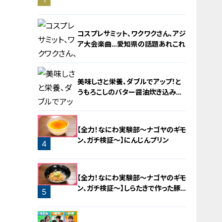
旅！【チャント！特集】
コスプレサミット、ワクワクさん、アジ
ア大会楽曲…愛知県の話題あれこれ
美味しさと栄養、ダブルでアップ！と
うもろこしのバター醤油炊き込みご
飯
2
【全力！なにわ実験部～ナゴヤのギモ
ン、ガチ検証～】にんじんプリン
4
3
【全力！なにわ実験部～ナゴヤのギモ
ン、ガチ検証～】しらたきで作った豚
5
バラミンチの油そば