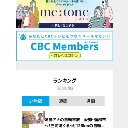
ランキング
RANKING
24時間
週間
月間
友廣アナの自転車旅｜愛知・蒲郡市
へ！三河湾ぐるっと125kmの自転車
1