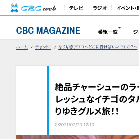
テレビ
ラジオ
イベント・
CBC MAGAZINE
番組一覧
ジ
ホーム
チャント！
なりゆきアフロ～どこに行けばいいですか？～
絶品チャーシューのラ
レッシュなイチゴのタ
りゆきグルメ旅！！
2021/02/20 12:10