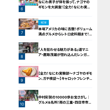
なにわ男子が体を張って、ナゴヤの
ギモンを大調査！【全力！なにわ実験
6
部～ナゴヤのギモン、ガチ検証～】
NEW
本場アメリカの味に舌鼓！ボリューム
7
満点グルメからレトロ史料館まで！
愛知・東海市の感動スポット3選
「人を狂わせる魅力がある」道マニ
ア・鹿取茂雄が惚れ込んだレンガの
8
橋梁とは？未公開の道3選
【全力！なにわ実験部～ナゴヤのギモ
ン、ガチ検証～】キャロットフレンチ
9
ロースト
中村彩賀の10000歩お宝さがし｜
グルメ＆名所！雨の三重・四日市市で
10
お宝探し【チャント！特集】