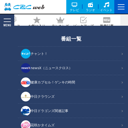
テレビ
ラジオ
イベント
MENU
ニュース
お気に入り
ランキング
ピックアップ
新着記事
CBC MAGAZINE
番組一覧
フードロスとつくる責任 カレーうどん
えびせんべい [SDGs]未来にワクワク
チャント！
を
newsX（ニュースクロス）
2020/12/17 19:00
健康カプセル！ゲンキの時間
中日クラウンズ
中日ドラゴンズ関連記事
花咲かタイムズ