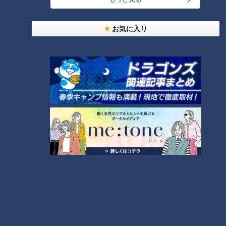
つくったのは、米どころ新潟県は南魚沼市の企業。古くなった
り、砕けたりして食べられなくなった米を使い、再生可能なバ
お気に入り
イオマスのプラスチック樹脂を製造しています。
バイオマスレジン南魚沼 中谷内美昭 専務
「このバイオマス
プラスチックの事業が南魚沼・新潟から情報発信されて、日本
の環境問題への貢献につながれば」
郵便局では1枚3円から。利用客は…。
利用客
「手触りがよくて落ち着く」
フードロスはファッションにも役立てられています。
若尾記者
「この店で人気というこのバック、色を染めるのに
お酒のジンの原料が使われているということです」