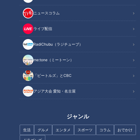
まず、訪れたのは名古屋市北区にある、若鯱家の製麺工場。
ニュースコラム
気温や湿度によって、小麦粉や塩・水の配合を微妙に調整しな
がら、年間およそ2万4000食を製造しています。
ライブ配信
この工程で発生するのが…一定の長さに満たないものや形がい
びつなものなど、商品としては提供できない麺。年間およそ
RadiChubu（ラジチューブ）
480kg出ます。
me:tone（ミートーン）
INDEX
「ビートルズ」とCBC
フードロスを生まないために
アジア大会 愛知・名古屋
フードロスから新たな商品を生み出す様々な取り組み
若者のアイデアを活かす
オススメ関連コンテンツ
ジャンル
生活
グルメ
エンタメ
スポーツ
コラム
おでかけ
フードロスを生まないために