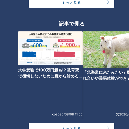
もっと見る
しかし、これで完成ではありません。この後、商品化に向けた
最後の詰めが。
記事で見る
フードロスから新たな商品を生み出す様々な取り
組み
世界的に問題となっている、フードロス。そこから新たな商品
を生み出す取り組みは他にもあります。
大学受験で100万円超も!? 教育費
「北海道に来たみたい」
で後悔しないために夏から始めるお
れ合いや乗馬体験ができ
金の準備術とは
新宅記者
「このレジ袋、お米を活用して作られたものです」
ススメ！不動産屋さんが
とは
全国の郵便局で購入できるこのレジ袋は、何と、米が原料。
日本郵便東海支社 青木雅憲 係長
「災害などによって食用に
2026/08/08 11:55
2026/
適さなくなった資源米を原料としてレジ袋を作った」
もっと見る