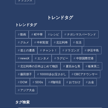
ドラゴンズ
若鯱家・高橋雅大 副社長
「カレーうどんを作る上でフード
ロスを生まないようにするために考えていかないと」
トレンドタグ
トレンドタグ
そこでタッグを組んだのが名古屋に本店があるえびせんべいの
桂新堂です。実はここでも、エビの「ある部分」の活用法を探
動画
町中華
レシピ
ナガシマスパーランド
っていました。
グルメ
中村彩賀
北辻利寿
生活
道との遭遇
チャント！
ドラゴンズ
伊豆半島
北海道産の甘エビ。エビを丸ごと使う「姿焼き」が一押しの商
newsX
エンタメ
ラグビー
中部国際空港
品ですが、頭や殻を取り除いて作るせんべいも多く、その生産
工程で出る「頭」にはおいしいミソが詰まっているためもった
北辻利寿の日本はじめて物語
夏目みな美
板東英二
いないと考えていました。
藤田朋子
10000歩お宝さがし
CBCアナウンサー
DCM
SDGs
if珈琲店
おでかけ
お金
桂新堂・光田侑司専務
「1回（エビの頭で）お菓子を作って
アジア大会
みるかとなって」「通常のえびせんべいでは考えられないやり
方でやっているので、開発に1年以上」
タグ検索