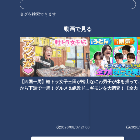
そこで登場するのがあの若鯱家のうどん！それを細かくしてえ
びの頭を混ぜたせんべいの原料に入れます。気になるのはこの
タグを検索できます
色…そう、カレーです！カレーも混ぜるのにはわけがありまし
た。
動画で見る
製造スタッフ
「うどんを使っているので、塩っ気を抑えるの
に苦労しました」
うどんには弾力を出すためなどに「塩」が使われていますが、
そのままだと塩味が強すぎるせんべいになってしまうため、カ
【四国一周】軽トラ女子三田が松山
なにわ男子が体を張って
レー粉を混ぜて味を整えたのです。何やら、おいしそうな予
から下道で一周！グルメ＆絶景ドラ
ギモンを大調査！【全力
感。
イブ⑳
験部～ナゴヤのギモン、
～】
これでできたのが、えびのうま味とカレーうどん両方のおいし
さを合わせた、いわばカレーうどんえびせんべい。
新宅記者
「海老の香ばしさと、カレーの風味も最後までしっ
2026/08/07 21:00
2026/
かり残っています」