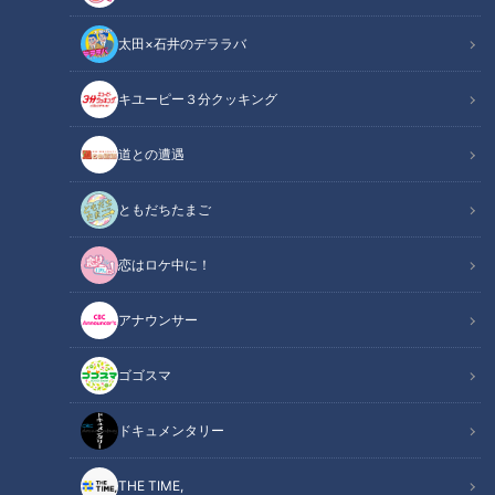
太田×石井のデララバ
CBCテレビ『チャント！』
キユーピー３分クッキング
チャント！
道との遭遇
「チャント！」特集
ともだちたまご
愛知県蒲郡市にある「竹島水族館」。2024年10月にリニュー
恋はロケ中に！
アルオープンした際には、多くの人々が訪れ、話題を呼びまし
た。あれから約2ヶ月経った現在も、果たしてその賑わいは続
アナウンサー
いているのでしょうか。今回は、おしゃべりメガネこと、若狭
敬一アナウンサーが調査しました。
ゴゴスマ
INDEX
ドキュメンタリー
技を覚えさせる過程が見られる！「もぐもぐショー」を公
THE TIME,