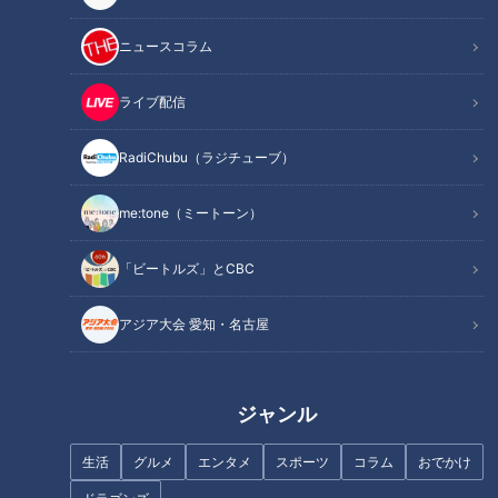
開
カピバラ、オットセイ、カワウソ。現在繁殖に向けて準備
ニュースコラム
中！
20種類以上の深海生物が新たに登場！ ここでしか見られな
ライブ配信
い深海魚も
オススメ関連コンテンツ
RadiChubu（ラジチューブ）
me:tone（ミートーン）
技を覚えさせる過程が見られる！「もぐもぐショ
「ビートルズ」とCBC
ー」を公開
アジア大会 愛知・名古屋
ジャンル
生活
グルメ
エンタメ
スポーツ
コラム
おでかけ