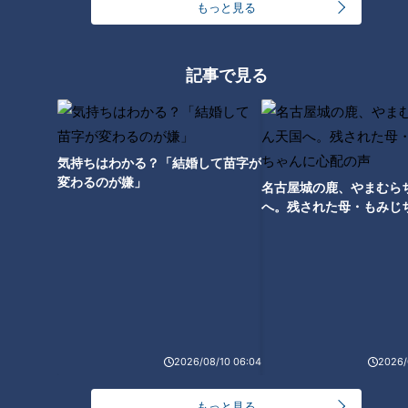
もっと見る
取材当日には、カワウソの「もぐもぐタイム」も開催されてお
り、若狭アナもその愛らしい姿を楽しむことができました。
記事で見る
カピバラ、オットセイ、カワウソ。現在繁殖に向
けて準備中！
気持ちはわかる？「結婚して苗字が
変わるのが嫌」
名古屋城の鹿、やまむら
へ。残された母・もみじ
配の声
2026/08/10 06:04
2026/
CBCテレビ『チャント！』
もっと見る