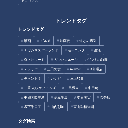
ドラゴンズ
トレンドタグ
CBCテレビ『チャント！』
トレンドタグ
平日・土日に関係なく賑わう「竹島水族館」ですが、冬の午前
動画
グルメ
加藤愛
道との遭遇
中は特に狙い目だと聞いた若狭アナ。その理由をスタッフに伺
ナガシマスパーランド
モーニング
生活
いました。
愛されフード
ガンバレルーヤ
ゲンキの時間
（スタッフ）
デララバ
三田悠貴
newsX
if珈琲店
チャント！
レシピ
三上悠亜
「オープン直後は少し並んでいるが、冬になって混み始める時
三重 花咲かタイムズ
下呂温泉
中田翔
間が遅くなった」
中部国際空港
伊豆半島
友廣南実
喫茶店
寒さの影響か、客の出足が少し遅めになっているようです。リ
坂下千里子
山内彩加
東山動植物園
ニューア後の目玉の一つである巨大水槽は、入口すぐに設置さ
れており、大人気のタカアシガニをはじめ、さまざまな深海生
タグ検索
物が展示されています。