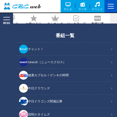
テレビ
ラジオ
イベント
MENU
ニュース
お気に入り
ランキング
ピックアップ
新着記事
CBC MAGAZINE
番組一覧
深海生物がさらに充実!! 新たに20種類以
上が登場 リニューアルで進化した「竹島
チャント！
水族館」3つの見どころを紹介
newsX（ニュースクロス）
2024/12/24 06:03
2024年12月16日放送
健康カプセル！ゲンキの時間
中日クラウンズ
中日ドラゴンズ関連記事
花咲かタイムズ