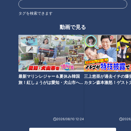
タグを検索できます
動画で見る
最新マリンレジャー＆夏休み韓国
三上悠亜が過去イチの爆
旅！紅しょうがは愛知・犬山市へ
カタン森本激怒！ゲスト
CBCテレビ『チャント！』
【花咲かタイムズ】
【ともだちたまご】
リニューアル後、変わったことは大きく3つあります。まず1
つ目が、「もぐもぐタイム」。アシカのプールでは、以前はア
シカショーが行われていましたが、現在は「もぐもぐショー」
2026/08/10 12:24
2026/
を開催しています。このショーでは、アシカのエサを与えなが
ら、技を覚えさせる過程をお客さんに披露しているそうです。