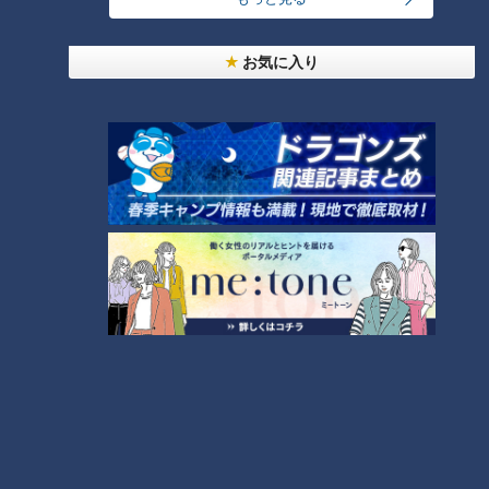
リニューアルごとに変わったこと、2つ目は繁殖へのチャレン
お気に入り
ジです。カピバラのオス「しんたくん」は、展示スペースの片
隅でのんびりと日向ぼっこをしていました。
（館長・小林龍二さん）
「くつろいでいますね。一日中こんな感じで、くつろいでい
る。うらやましい生活。実は、しんたくん、『めめちゃん』と
いうカピバラの女の子がいた。彼女を追いまわして」
10月のリニューアルオープン時点では仲良く暮らしていた「し
んたくん」と「めめちゃん」でしたが、現在はまさかの別居
中！「めめちゃん」は非公開ゾーンで飼育されており、繁殖に
向けて環境を整えているそうです。