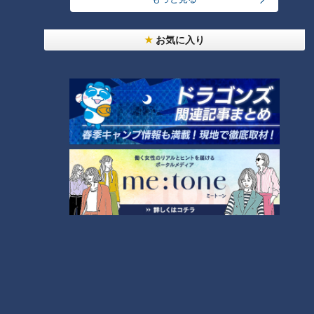
お気に入り
ランキング
RANKING
24時間
週間
月間
モーニング娘。‘26井上春華がハロメンで仲良くし
たいと思っている人は？
大学のサークルで増える？複数のスポーツを融合さ
せた「ピックルボール」