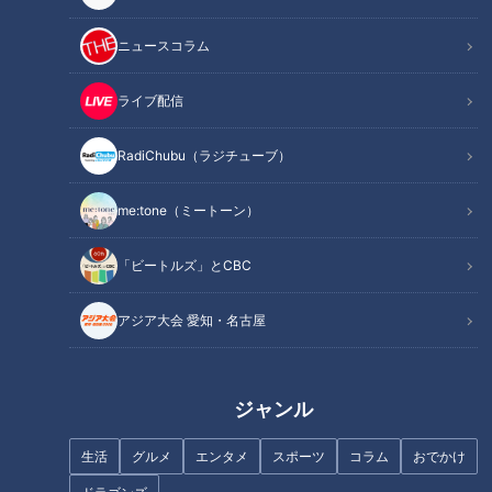
ニュースコラム
「定休日を回るスタンプラリー
友廣アナの自転車旅｜知多半島
じゃないんですよ！」碧南＆西
から渥美半島の先端へ！新シリ
ライブ配信
尾でも連敗！？CBC友廣アナは
ーズ始動 125kmの自転車旅！
おすすめグルメにたどり着ける
【チャント！特集】
RadiChubu（ラジチューブ）
のか！
me:tone（ミートーン）
フランス人は菓子店「シャトレ
「ビートルズ」とCBC
ーゼ」の店名に顔を赤らめる？
「今の私の方が活きはいいでし
ょ！」CBC友廣アナvsアユ！？
アジア大会 愛知・名古屋
つかみ取りリベンジの結果は？
ジャンル
生活
グルメ
エンタメ
スポーツ
コラム
おでかけ