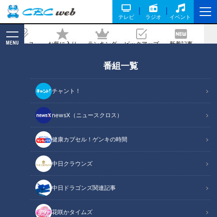
テレビ
ラジオ
イベント
MENU
ニュース
お気に入り
ランキング
ピックアップ
新着記事
CBC MAGAZINE
番組一覧
一世一代、火を噴く山車が大暴れ！愛
知・武豊町大足地区「蛇車まつり」【チ
チャント！
ャント！】
newsX（ニュースクロス）
2024/07/25 12:00
2024年7月24日放送
健康カプセル！ゲンキの時間
中日クラウンズ
中日ドラゴンズ関連記事
花咲かタイムズ