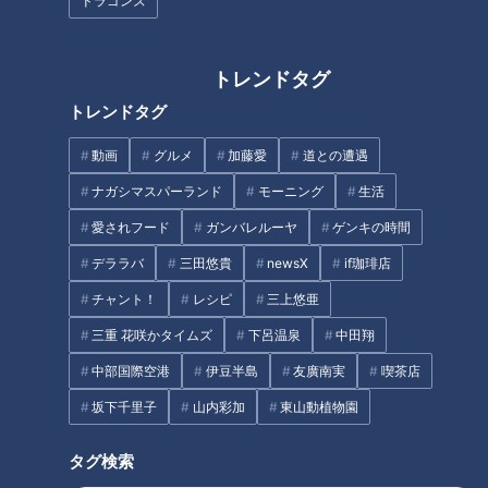
ドラゴンズ
中村彩賀の10000歩お宝さがし
不運続きのCBC友廣アナがたど
｜雨の愛知・東海市でお宝探し
り着いたボリューム満点ランチ
【チャント！特集】
とは？三河湾をぐるっと約
トレンドタグ
125kmの自転車旅スタート！
タグ
トレンドタグ
動画
グルメ
加藤愛
道との遭遇
動画
生活
チャント！
寺坂頼我
ナガシマスパーランド
モーニング
生活
愛されフード
ガンバレルーヤ
ゲンキの時間
番組紹介
デララバ
三田悠貴
newsX
if珈琲店
チャント！
チャント！
レシピ
三上悠亜
OMATSURIちゃん
三重 花咲かタイムズ
下呂温泉
中田翔
身近な生活情報から芸能、どこよりも詳しい天気情報などなど、東
中部国際空港
伊豆半島
友廣南実
喫茶店
海3県にとことん寄り添う新しい報道・情報番組。毎週月～金曜 午
後3:49～5:50放送（金曜は午後4:50～5:50放送）。
坂下千里子
山内彩加
東山動植物園
タグ検索
ホームページ