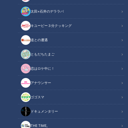
太田×石井のデララバ
キユーピー３分クッキング
チャント！
OMATSURIちゃん
道との遭遇
祭でアツイ人「OMATSURIちゃん」を寺坂頼我くんが探すコ
ともだちたまご
ーナー「OMATSURIちゃん」
恋はロケ中に！
今回は愛知・武豊町大足地区「蛇車まつり」に密着しました。
アナウンサー
この記事の画像を見る
ゴゴスマ
この記事を見たあなたへのおすすめ
ドキュメンタリー
THE TIME,