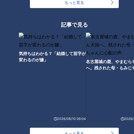
もっと見る
シャッター音が鳴り響く！棚田
鬼のような眼差しにゾッ…！鬼
記事で見る
に広がる約1000個のろうそくの
教官の厳しい稽古に奮闘 愛知
灯りにうっとり…岐阜県・恵那
県・岡崎市の「神明宮例大祭」
市の「田の神様灯祭り」
で舞踊を披露する3歳の女の子
に密着
気持ちはわかる？「結婚して苗字が
変わるのが嫌」
名古屋城の鹿、やまむら
へ。残された母・もみじ
配の声
5tの山車を担ぎ上げる！ハプニ
ングが伝統になった奇祭 愛
知・知立市「知立まつり」【チ
ャント！】
2026/08/10 06:04
2026/
もっと見る