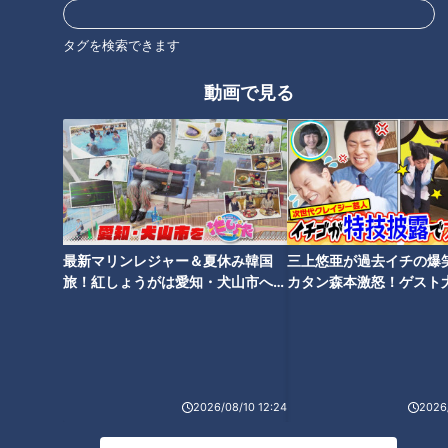
番組サイト
最新話の見逃し配信はこちら
タグを検索できます
動画で見る
オススメ関連コンテンツ
最新マリンレジャー＆夏休み韓国
三上悠亜が過去イチの爆
旅！紅しょうがは愛知・犬山市へ
カタン森本激怒！ゲスト
【花咲かタイムズ】
【ともだちたまご】
命がけで大切な祭りを守る 三
鵜匠の“推し活”！？1300年続く
重・尾鷲市「御山祭り」【チャ
岐阜県・岐阜市の「ぎふ長良川
ント！】
鵜飼」伝統を守る新しい取り組
みや鵜匠一家に密着
2026/08/10 12:24
2026/