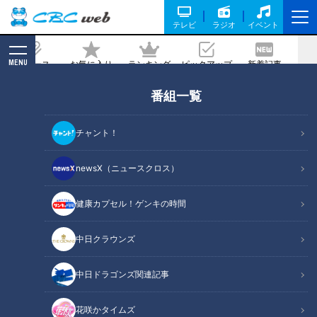
テレビ
ラジオ
イベント
MENU
ニュース
お気に入り
ランキング
ピックアップ
新着記事
CBC MAGAZINE
番組一覧
激フワ＆デカイ！ボリューム満点ハンバ
ーグ/あふれ出すカラフルカスタードの
チャント！
シュークリーム【愛されフード】
newsX（ニュースクロス）
2026/01/20 17:00
2026年1月19日放送
健康カプセル！ゲンキの時間
中日クラウンズ
中日ドラゴンズ関連記事
花咲かタイムズ