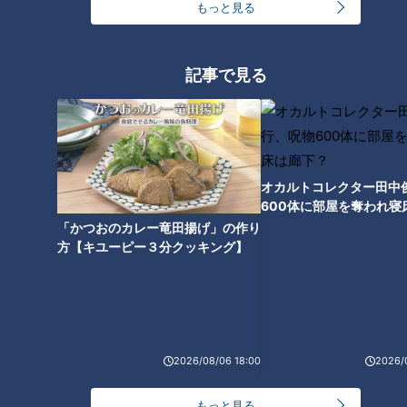
もっと見る
愛されて半世紀 超肉肉ハンバー
超弾力麺＆巨大とり天の手打ち
グ/背徳の超高カロリーパン【愛
うどん/巨大＆サクあま！職人こ
記事で見る
されフード】
だわりのアップルパイ！
オカルトコレクター田中
600体に部屋を奪われ寝
肉厚！干物を選んで食べる大人
下？
「かつおのカレー竜田揚げ」の作り
気店/亡きマスターの味を守る
方【キユーピー３分クッキング】
超人気ナポリタン！【愛されフ
ード】
2026/08/06 18:00
2026/
もっと見る