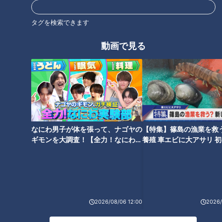
ホームページ
番組サイト
タグを検索できます
動画で見る
オススメ関連コンテンツ
なにわ男子が体を張って、ナゴヤの
【特集】篠島の漁業を救
ギモンを大調査！【全力！なにわ実
養殖 車エビに大アサリ 
ランチでにぎわうこだわり定食
肉野菜大盛りサンドイッチのお
験部～ナゴヤのギモン、ガチ検証
【newsX】
店の銀だら西京焼き/まかないか
得モーニング/戦前から愛され餅
～】
ら生まれた和風オムライス【愛
を復刻【愛されフード】
されフード】
2026/08/06 12:00
2026/