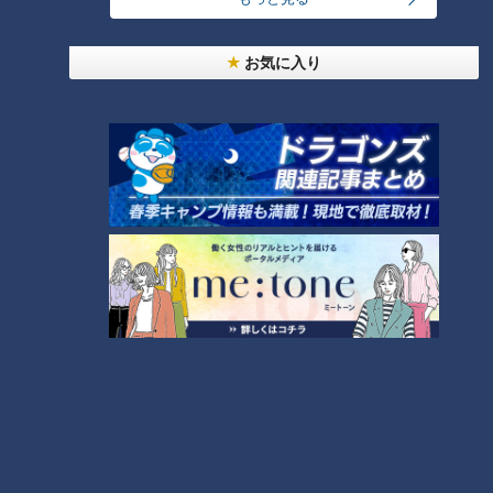
お気に入り
ランキング
RANKING
24時間
週間
月間
「人を狂わせる魅力がある」道マニア・鹿取茂雄が
惚れ込んだレンガの橋梁とは？未公開の道3選
1
友廣アナの自転車旅｜愛知・蒲郡市へ！三河湾ぐる
っと125kmの自転車旅！【チャント！特集】
2