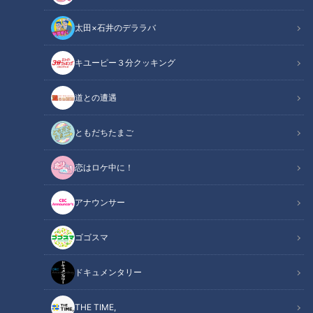
太田×石井のデララバ
キユーピー３分クッキング
チャント！
食べなきゃ損する！愛されフード
道との遭遇
地元の食べなきゃ損する愛されフードを調査！今回は三重・亀
ともだちたまご
山市にあるダイニング ララミーの「ハンバーグ」と名古屋・
恋はロケ中に！
東区にあるPUPPY choux&coffeeの「シュークリーム」で
す。
アナウンサー
この記事の画像を見る
ゴゴスマ
この記事を見たあなたへのおすすめ
ドキュメンタリー
THE TIME,