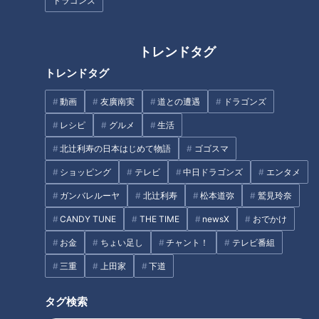
ドラゴンズ
し柿サンド」
美味しさと栄養、ダブルでアッ
プ！とうもろこしのバター醤油
炊き込みご飯
トレンドタグ
タグ
トレンドタグ
動画
グルメ
チャント！
三重
加藤愛
動画
友廣南実
道との遭遇
ドラゴンズ
レシピ
グルメ
生活
愛されフード
愛知
北辻利寿の日本はじめて物語
ゴゴスマ
ショッピング
テレビ
中日ドラゴンズ
エンタメ
番組紹介
ガンバレルーヤ
北辻利寿
松本道弥
鷲見玲奈
チャント！
CANDY TUNE
THE TIME
newsX
おでかけ
食べなきゃ損する！愛されフード
お金
ちょい足し
チャント！
テレビ番組
身近な生活情報から芸能、どこよりも詳しい天気情報などなど、東
三重
上田家
下道
海3県にとことん寄り添う新しい報道・情報番組。毎週月～金曜 午
後3:49～5:50放送（金曜は午後4:50～5:50放送）。
タグ検索