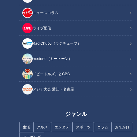
ニュースコラム
ライブ配信
キャベツ山盛り＆上品な味の絶
秋の人気和栗スイーツ！栗感た
品とんてき/ボリューム系コッペ
っぷりのモンブランに上品な甘
パン！【愛されフード】
さのソフトクリーム。愛知県安
RadiChubu（ラジチューブ）
城市でなりゆきグルメ旅
me:tone（ミートーン）
「ビートルズ」とCBC
アジア大会 愛知・名古屋
食べ放題!安くておいしい!大満
超弾力麺＆巨大とり天の手打ち
足のお肉・うなぎ・海鮮!夏に食
うどん/巨大＆サクあま！職人こ
べたいコスパ最強グルメ
だわりのアップルパイ！
ジャンル
生活
グルメ
エンタメ
スポーツ
コラム
おでかけ
お酒に合う！簡単アレンジ「干