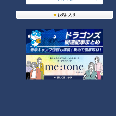
お気に入り
ランキング
RANKING
24時間
週間
月間
友廣アナの自転車旅｜愛知・蒲郡市へ！三河湾ぐる
っと125kmの自転車旅！【チャント！特集】
1
【全力！なにわ実験部～ナゴヤのギモン、ガチ検証
～】しらたきで作った豚バラミンチの油そば
2
今年も開催！「あったらいいな」をみんなで考える