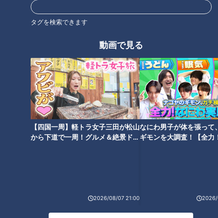
番組サイト
タグを検索できます
動画で見る
オススメ関連コンテンツ
【四国一周】軽トラ女子三田が松山
なにわ男子が体を張って
愛知・稲沢市＆安城市の食べな
愛知・名古屋市中川区の食べな
から下道で一周！グルメ＆絶景ドラ
ギモンを大調査！【全力
きゃ損するグルメ『福吉の魚介
きゃ損するグルメ『うわだま』
イブ⑳
験部～ナゴヤのギモン、
豚骨ラーメン』『北京飯』をい
をいただきます！【愛されフー
～】
ただきます！【愛されフード】
ド】
2026/08/07 21:00
2026/