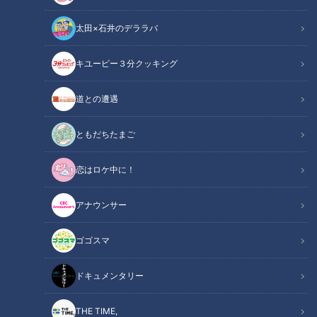
太田×石井のデララバ
キユーピー３分クッキング
チャント！
食べなきゃ損する！愛されフード
道との遭遇
地元の愛されフードを調査！今回の食べなきゃ損する愛されフ
ともだちたまご
ードは愛知・岡崎市「一よし」『力うどん』をいただきます！
恋はロケ中に！
この記事の画像を見る
アナウンサー
この記事を見たあなたへのおすすめ
ゴゴスマ
ドキュメンタリー
THE TIME,