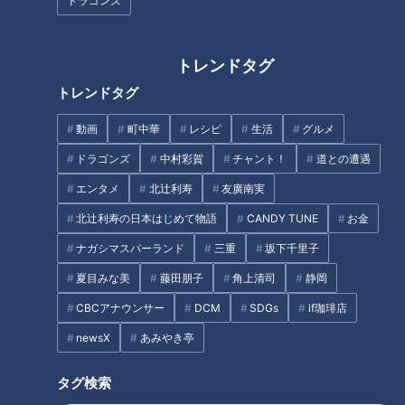
ドラゴンズ
の人は知らない！？愛知の超局
回大会から正式採用されたeス
地的なローカルグルメとは
ポーツの魅力に迫る!【アジア大
会 愛知・名古屋】
トレンドタグ
タグ
トレンドタグ
動画
グルメ
チャント！
加藤愛
愛されフード
動画
町中華
レシピ
生活
グルメ
愛知
ドラゴンズ
中村彩賀
チャント！
道との遭遇
エンタメ
北辻利寿
友廣南実
番組紹介
北辻利寿の日本はじめて物語
CANDY TUNE
お金
ナガシマスパーランド
三重
坂下千里子
チャント！
食べなきゃ損する！愛されフード
夏目みな美
藤田朋子
角上清司
静岡
身近な生活情報から芸能、どこよりも詳しい天気情報などなど、東
CBCアナウンサー
DCM
SDGs
if珈琲店
海3県にとことん寄り添う新しい報道・情報番組。毎週月～金曜 午
newsX
あみやき亭
後3:49～5:50放送（金曜は午後4:50～5:50放送）。
タグ検索
ホームページ