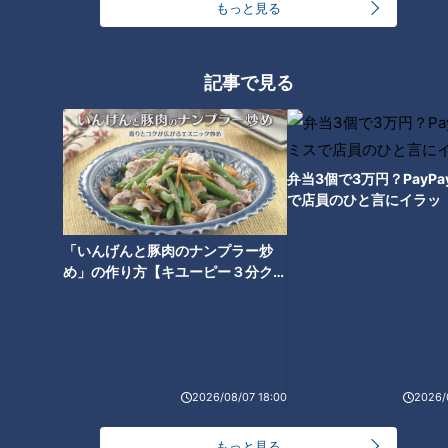
もっと見る
愛知・名古屋市中区の食べなき
豊田・足助町の食べなきゃ損す
ゃ損するグルメ『滝寿司のちら
るグルメ『びっくりやのきなこ
し』をいただきます！【愛され
の五平餅』をいただきます！
記事で見る
フード】
【愛されフード】
弁当3個で3万円？PayP
で店員のひと言にイラッ
食べなきゃ損する！『新城のひ
つまぶし』をいただきます！
「いんげんと豚肉のナンプラー炒
【愛されフード】
め」の作り方【キユーピー３分クッ
キング】
2026/08/07 18:00
2026/
もっと見る