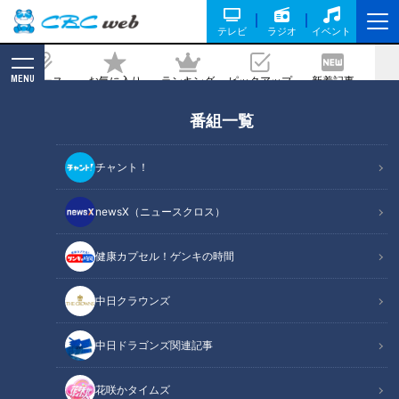
テレビ
ラジオ
イベント
MENU
ニュース
お気に入り
ランキング
ピックアップ
新着記事
CBC MAGAZINE
番組一覧
愛知・岡崎市の食べなきゃ損するグルメ
『一よしの力うどん』をいただきます！
チャント！
【愛されフード】
newsX（ニュースクロス）
2025/05/12 09:55
2025年5月9日放送
健康カプセル！ゲンキの時間
中日クラウンズ
中日ドラゴンズ関連記事
花咲かタイムズ