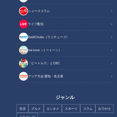
ニュースコラム
“極厚チャーシュー”に驚愕！愛
鉄道の忘れ物市で“激安お宝”ゲ
知・扶桑町の30年続く名店「し
ット！？人情あふれる大盛況イ
な㐂」の『チャーシューめん』
ベント「覚王山日泰寺の縁日」
ライブ配信
＆豊田市の給食から生まれた
へ潜入レポート
『納豆あえ』を調査！
RadiChubu（ラジチューブ）
me:tone（ミートーン）
川上憲伸「嬉しくて喉が詰まっ
た」谷繁元信監督に託された最
海の家に最先端シャワールー
「ビートルズ」とCBC
後の開幕戦
ム！？全国最大級の海上アスレ
チックパークも 愛知・知多半島
アジア大会 愛知・名古屋
の最新“海の家”＆“水上アクティ
ビティ”とは
ジャンル
生活
グルメ
エンタメ
スポーツ
コラム
おでかけ
地元知名度100％なのに名古屋
10歳でアジア大会代表内定!? 前