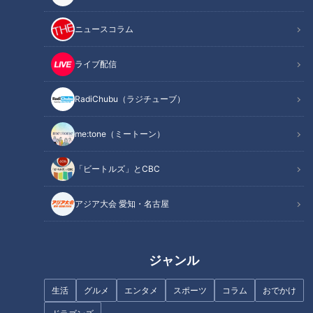
ニュースコラム
ライブ配信
「鶏胸肉のやわらかマヨから揚
「牛肉とパプリカのオイスター
RadiChubu（ラジチューブ）
げ」の作り方【キユーピー３分
ソース炒め」の作り方【キユー
クッキング】
ピー３分クッキング】
me:tone（ミートーン）
「ビートルズ」とCBC
アジア大会 愛知・名古屋
「牛肉とズッキーニの塩昆布卵
「ポークソテー アップルソー
炒め」の作り方【キユーピー３
ス」の作り方【キユーピー３分
分クッキング】
クッキング】
ジャンル
生活
グルメ
エンタメ
スポーツ
コラム
おでかけ