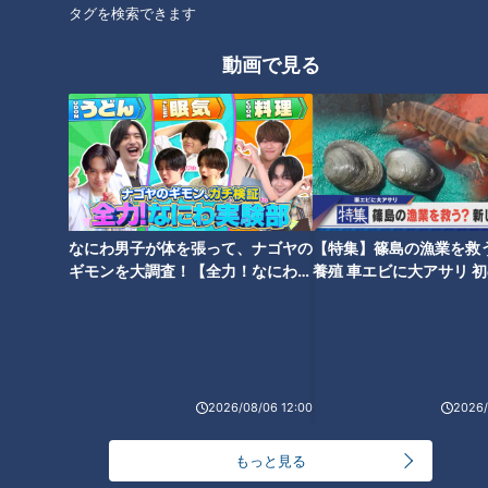
タグを検索できます
後3:49～5:50放送（金曜は午後4:50～5:50放送）。
動画で見る
ホームページ
番組サイト
最新話の見逃し配信はこちら
なにわ男子が体を張って、ナゴヤの
【特集】篠島の漁業を救
ギモンを大調査！【全力！なにわ実
養殖 車エビに大アサリ 
オススメ関連コンテンツ
験部～ナゴヤのギモン、ガチ検証
【newsX】
～】
2026/08/06 12:00
2026/
三重県松阪市飯高町の愛されフ
ほぼ松阪市・飯高町だけ愛され
もっと見る
ード『でんがら』を調査！ 朴
フード『でんがら』をいただき