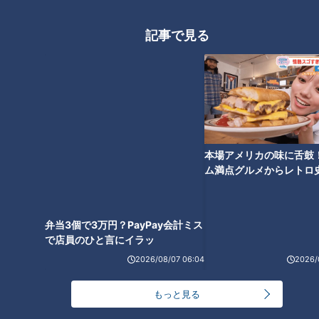
の葉の香り広がる郷土菓子！
ます！【チャント！】
記事で見る
ほぼ刈谷市・一ツ木町だけ愛さ
ほぼ三重・大紀町 錦だけ愛され
れフード『芋川うどん』をいた
フード『べっこうちらし寿司』
だきます！【チャント！】
をいただきます！【チャン
本場アメリカの味に舌鼓
ト！】
ム満点グルメからレトロ
で！愛知・東海市の感動
選
弁当3個で3万円？PayPay会計ミス
で店員のひと言にイラッ
ほぼ愛知・安城市だけ愛されフ
2026/08/07 06:04
2026/
ード『おっぱいまんじゅう』を
いただきます！【チャント！】
もっと見る