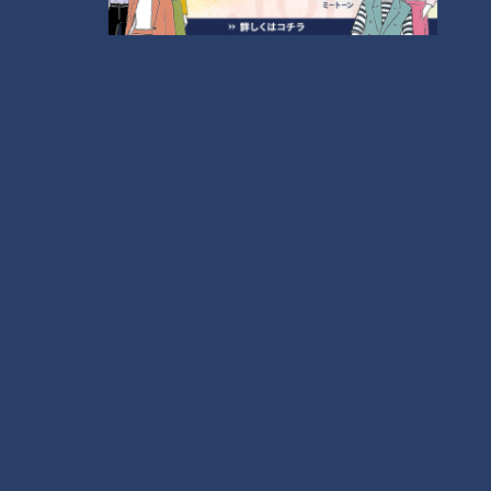
【全力！なにわ実験部～ナゴヤのギモン、ガチ検証
～】にんじんプリン
2
【全力！なにわ実験部～ナゴヤのギモン、ガチ検証
～】しらたきで作った豚バラミンチの油そば
3
【全力！なにわ実験部～ナゴヤのギモン、ガチ検証
～】キャロットフレンチロースト
4
【全力！なにわ実験部～ナゴヤのギモン、ガチ検証
～】赤味噌を使ったミルフィーユ味噌トンカツ
5
「人を狂わせる魅力がある」道マニア・鹿取茂雄が
惚れ込んだレンガの橋梁とは？未公開の道3選