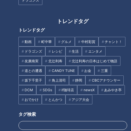
ドラゴンズ
新人アナが、愛知県安城市と刈
「春キャベツとにらの担々(タン
トレンドタグ
谷市の地元に愛される人気メニ
タン)蒸し」の作り方【キユーピ
トレンドタグ
ューを全力で紹介！
ー３分クッキング】
動画
町中華
グルメ
中村彩賀
チャント！
タグ
ドラゴンズ
レシピ
生活
エンタメ
動画
グルメ
チャント！
加藤愛
愛されフード
友廣南実
北辻利寿
北辻利寿の日本はじめて物語
愛知
道との遭遇
CANDY TUNE
お金
三重
坂下千里子
角上清司
静岡
CBCアナウンサー
番組紹介
DCM
SDGs
if珈琲店
newsX
あみやき亭
おでかけ
とんかつ
アジア大会
チャント！
いただきます！ほぼ地元だけ愛されフード
タグ検索
身近な生活情報から芸能、どこよりも詳しい天気情報などなど、東
海3県にとことん寄り添う新しい報道・情報番組。毎週月～金曜 午