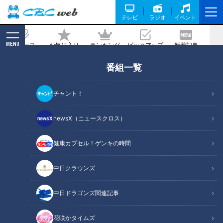
テレビ
ラジオ
イベント
MENU
ニュース
お気に入り
ランキング
ピックアップ
新着記事
CBC MAGAZINE
番組一覧
ほぼ愛知・春日井市だけ愛されフード
『ハオユー麺』をいただきます！【チャ
チャント！
ント！】
newsX（ニュースクロス）
2023/07/19 10:09
2023年7月13日放送
健康カプセル！ゲンキの時間
中日クラウンズ
中日ドラゴンズ関連記事
花咲かタイムズ