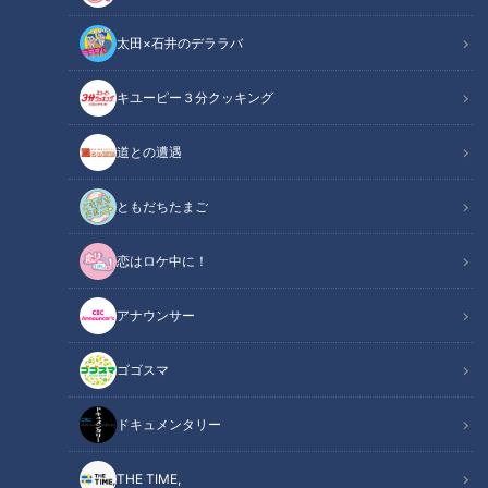
太田×石井のデララバ
キユーピー３分クッキング
チャント！
いただきます！ほぼ地元だけ愛されフード
道との遭遇
その町を出るとあまり知られていないけど…地元の人はみんな
ともだちたまご
知っている！！町で生まれ、町に根づく愛されフードを調査し
恋はロケ中に！
ます！今回調査するのは『ハオユー麺』愛知・春日井市の方な
らほぼ知っているということですが、どんな愛されフードなの
アナウンサー
でしょうか？
ゴゴスマ
この記事の画像を見る
ドキュメンタリー
この記事を見たあなたへのおすすめ
THE TIME,