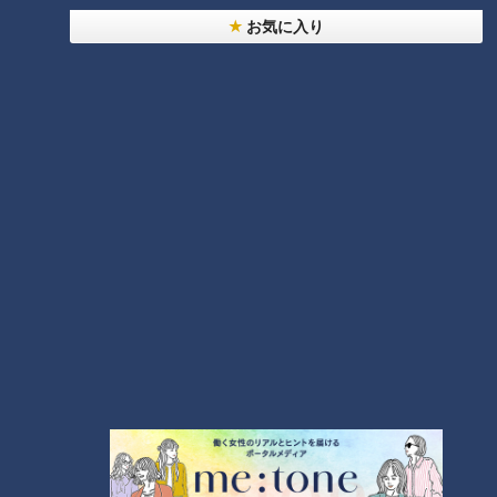
お気に入り
ランキング
RANKING
24時間
週間
月間
友廣アナの自転車旅｜愛知・蒲郡市へ！三河湾ぐる
っと125kmの自転車旅！【チャント！特集】
1