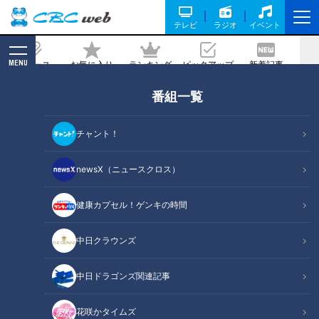
テレビ
ラジオ
イベント
MENU
ニュース
お気に入り
ランキング
ピックアップ
新着記事
CBC MAGAZINE
番組一覧
名古屋の隠れた名物「皿台湾」とは？駄
菓子屋の令和版“たません”も！地元で人
チャント！
気の“愛されフード”を調査
newsX（ニュースクロス）
2025/07/04 06:03
2025年6月30日放送
健康カプセル！ゲンキの時間
中日クラウンズ
中日ドラゴンズ関連記事
花咲かタイムズ