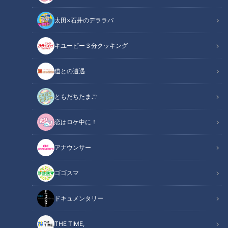
太田×石井のデララバ
CBCテレビ『チャント！』食べなきゃ損する！愛されフード
キユーピー３分クッキング
チャント！
道との遭遇
食べなきゃ損する！愛されフード
ともだちたまご
その町以外ではあまり知られていないけど…地元の人はみんな
恋はロケ中に！
知っている“愛されフード”。今回は、“裏名古屋メシ”「人生餃
子」の「皿台湾」や、多世代交流を大事にしているという駄菓
アナウンサー
子屋「ぽとろ」の「うまたま」の魅力に迫ります。
ゴゴスマ
【動画】子どもたちの間で密かなブーム！？令
関連リンク
和版“たません”「うまたま」はこちら【8分30
ドキュメンタリー
秒～】
THE TIME,