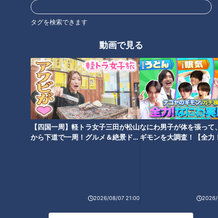
タグを検索できます
動画で見る
CBCテレビ『チャント！』食べなきゃ損する！愛されフード
「皿台湾」の大皿を覆いつくすのは、ニンニク、唐辛子で炒め
たもやしとニラ。その下に中華麺が隠れており、麺は固めにゆ
【四国一周】軽トラ女子三田が松山
なにわ男子が体を張って
でて、しょう油、お酢、唐辛子などを合わせた特製ダレにしっ
から下道で一周！グルメ＆絶景ドラ
ギモンを大調査！【全力
かり絡めます。
イブ⑳
験部～ナゴヤのギモン、
～】
2026/08/07 21:00
2026/