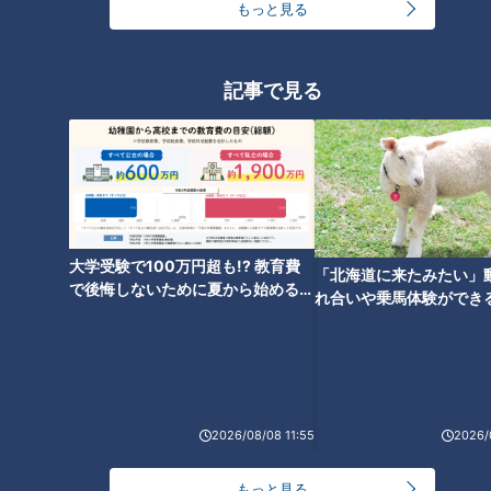
もっと見る
記事で見る
CBCテレビ『チャント！』食べなきゃ損する！愛されフード
そして上にのせる具材は、中華鍋に一人前250gのたっぷりも
やしとニラをさっと油通しし、水分とうま味を閉じ込めて一度
鍋からあげます。そして今度は中華鍋にしょう油、ニンニク、
大学受験で100万円超も!? 教育費
「北海道に来たみたい」
唐辛子などを入れてひき肉を炒めたら、先ほどのニラ、もやし
で後悔しないために夏から始めるお
れ合いや乗馬体験ができ
金の準備術とは
を加えてサッと炒めて麺の上に盛り付けます。皿の上に盛る台
ススメ！不動産屋さんが
湾ラーメンということで“皿台湾”と名付けられました。
とは
（お客さん）
「1月1回ぐらいのペースで来ます。いつも皿台湾のチャーシュ
2026/08/08 11:55
2026/
ーをとりあえず唐辛子とニンニクたっぷりで」
もっと見る