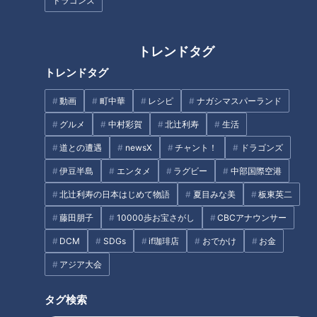
ドラゴンズ
トレンドタグ
トレンドタグ
CBCテレビ『チャント！』食べなきゃ損する！愛されフード
動画
町中華
レシピ
ナガシマスパーランド
グルメ
中村彩賀
北辻利寿
生活
訪れたのは、中川区にある「人生餃子」。あいにくの雨の日に
道との遭遇
newsX
チャント！
ドラゴンズ
もかかわらず、お店の前には長蛇の列。開店と同時に満席にな
るほどの人気店です。
伊豆半島
エンタメ
ラグビー
中部国際空港
北辻利寿の日本はじめて物語
夏目みな美
板東英二
お客さんの9割以上が注文する「皿台湾」とは一体どんな料理
藤田朋子
10000歩お宝さがし
CBCアナウンサー
なのでしょうか？
DCM
SDGs
if珈琲店
おでかけ
お金
アジア大会
タグ検索