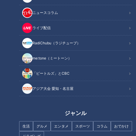
INDEX
ニュースコラム
お客さんの9割が注文！“裏名古屋メシ”「皿台湾」とは？
もう一つの名物！ドデカサイズのチャーシューが食欲をそ
ライブ配信
そる
令和版“たません”！？介護施設内の駄菓子屋「ぽとろ」の
RadiChubu（ラジチューブ）
「うまたま」
オススメ関連コンテンツ
me:tone（ミートーン）
「ビートルズ」とCBC
お客さんの9割が注文！“裏名古屋メシ”「皿台
アジア大会 愛知・名古屋
湾」とは？
ジャンル
生活
グルメ
エンタメ
スポーツ
コラム
おでかけ