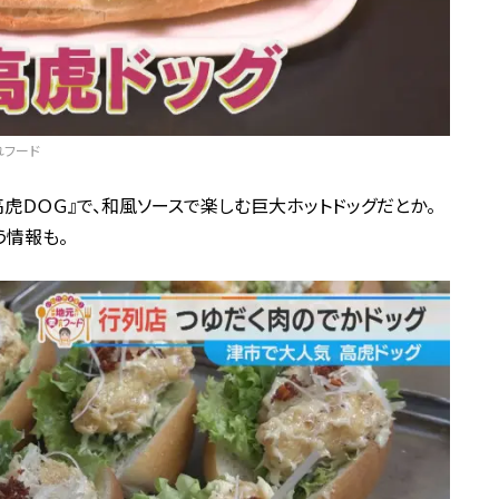
れフード
高虎ＤＯＧ』で、和風ソースで楽しむ巨大ホットドッグだとか。
う情報も。