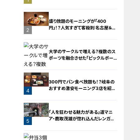
旅！【チャント！特集】
盛り放題のモーニングが「400
円」！？人気すぎて客殺到 名古屋＆岐
2
阜の「激安モーニング」とは？
大学のサークルで増える？複数のス
ポーツを融合させた「ピックルボー
ル」
300円でパン食べ放題も！？岐阜の
おすすめ激安モーニング３店を紹
4
介！
3
「人を狂わせる魅力がある」道マニ
ア・鹿取茂雄が惚れ込んだレンガの
5
橋梁とは？未公開の道3選