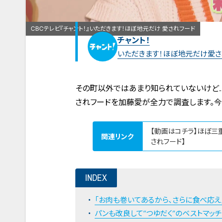
CBCテレビ『チャント！』いただきます！ほぼ地元だけ 愛されフード
チャント！
いただきます！ほぼ地元だけ愛さ
その町以外ではあまり知られていないけど…
されフードを加藤愛が全力で調査します。今回
【動画はコチラ】ほぼ三
関連リンク
されフード】
INDEX
「お肉も巻いてあるから、さらに食べ応え
パンも改良して“つゆだく”のベストマッ