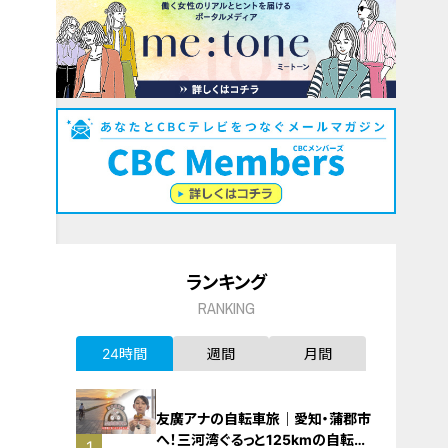
ランキング
RANKING
24時間
週間
月間
友廣アナの自転車旅｜愛知・蒲郡市
へ！三河湾ぐるっと125kmの自転車
1