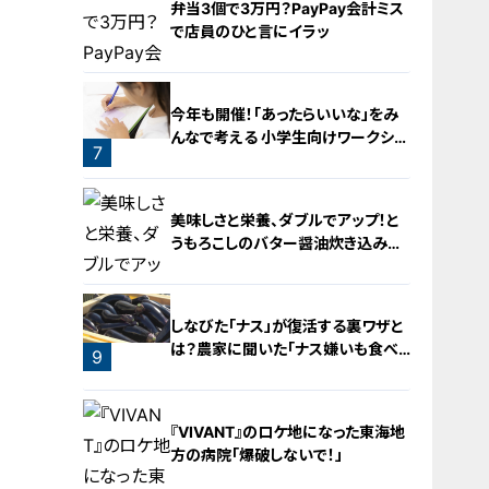
弁当3個で3万円？PayPay会計ミス
で店員のひと言にイラッ
今年も開催！「あったらいいな」をみ
んなで考える 小学生向けワークショ
7
ップを大府市で開催
6
美味しさと栄養、ダブルでアップ！と
うもろこしのバター醤油炊き込みご
飯
しなびた「ナス」が復活する裏ワザと
は？農家に聞いた「ナス嫌いも食べ
9
られる」アイデアレシピを大公開
8
『VIVANT』のロケ地になった東海地
方の病院「爆破しないで！」