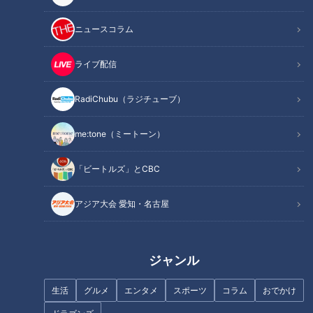
ニュースコラム
INDEX
「食べていいんですか？」と思わず聞いてしまうかわいら
ライブ配信
しさ
生地の積み重ねやアイシングで表情豊かなクッキーに
RadiChubu（ラジチューブ）
生き物を実際に見て商品作り！ 新作も楽しみ
オススメ関連コンテンツ
me:tone（ミートーン）
「ビートルズ」とCBC
「食べていいんですか？」と思わず聞いてしまう
アジア大会 愛知・名古屋
かわいらしさ
ジャンル
生活
グルメ
エンタメ
スポーツ
コラム
おでかけ