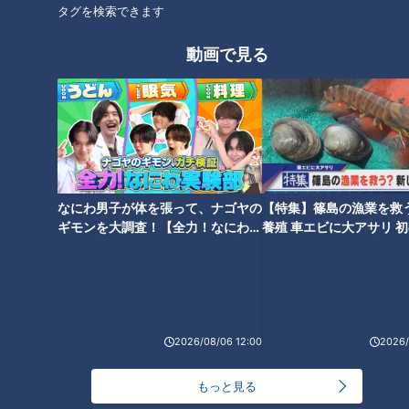
タグを検索できます
動画で見る
CBCテレビ『チャント！』いただきます！ほぼ地元だけ 愛されフード
『kurimaro Collection（クリマロ・コレクション）』を訪ね
ると、白いおしゃれな外観で、店内には微生物、動物、魚類な
ど1000種類以上の『いきものクッキー』がズラリと並んでい
なにわ男子が体を張って、ナゴヤの
【特集】篠島の漁業を救
ます。「すごい！想像以上に種類がありました。しかも、かわ
ギモンを大調査！【全力！なにわ実
養殖 車エビに大アサリ 
いいですね！」と愛ちゃんも気分が上がります。
験部～ナゴヤのギモン、ガチ検証
【newsX】
～】
2026/08/06 12:00
2026/
もっと見る