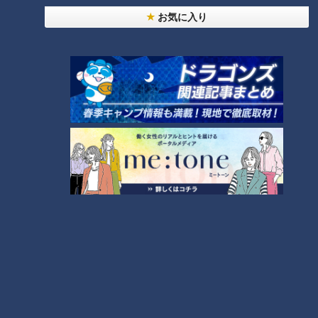
お気に入り
CBCテレビ『チャント！』いただきます！ほぼ地元だけ 愛されフード
『いきものクッキー』の最大の特徴は、生命の息吹を感じるリ
アルさです。最終的に砂糖菓子のアイシングで絵付けをするた
め、生地に加える砂糖は最小限。小麦粉の風味を引き立たせる
ためにバターを少し多めにして、しっとりでありながら、サッ
クリした食感と濃厚な味わいに仕上げています。また、型もす
べて店主のお手製。それを使って、生地をシュナウザー型に抜
き、小さな型で三角形に抜いた生地を耳の部分に重ねると、立
体的な耳ができます。焼き上げてから、色の違うアイシングを
使い分け、口や目など表情豊かに描けば完成です。アイシング