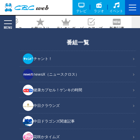
テレビ
ラジオ
イベント
MENU
ニュース
お気に入り
ランキング
ピックアップ
新着記事
CBC MAGAZINE
番組一覧
加藤愛が行く！三重・桑名市の愛されフ
ード『いきものクッキー』を調査！ まる
チャント！
で標本？ リアルかわいいクッキーが
1000種類も並ぶ店
newsX（ニュースクロス）
2025/03/17 17:04
2025年3月14日放送
健康カプセル！ゲンキの時間
中日クラウンズ
中日ドラゴンズ関連記事
花咲かタイムズ