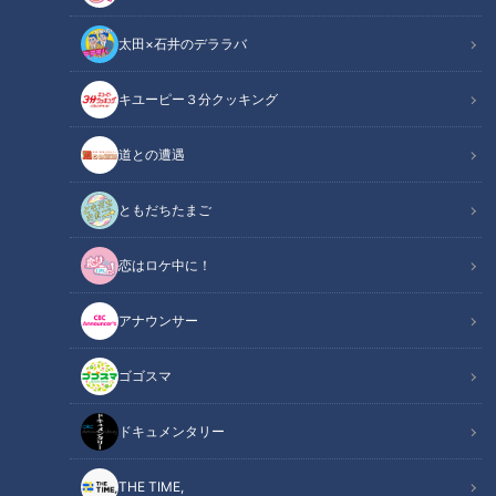
太田×石井のデララバ
キユーピー３分クッキング
CBCテレビ『チャント！』いただきます！ほぼ地元だけ 愛されフード
道との遭遇
チャント！
いただきます！ほぼ地元だけ愛されフード
ともだちたまご
恋はロケ中に！
その町以外ではあまり知られていないけど…地元の人はみんな
知っている！ その町で生まれ、根づく愛されフードを加藤愛
アナウンサー
が全力で調査します。今回は、『三重・桑名市』の『いきもの
クッキー』です。
ゴゴスマ
【動画はコチラ】ほぼ三重・桑名市だけ愛され
ドキュメンタリー
関連リンク
フード『いきものクッキー』をいただきます！
【愛されフード】
THE TIME,