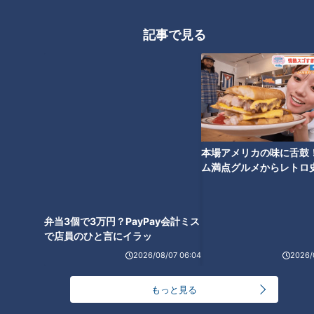
記事で見る
CBCテレビ『チャント！』いただきます！ほぼ地元だけ 愛されフード
形から表情までそれぞれの動物の特徴を見事にとらえた、リア
ルかわいいクッキーです。愛ちゃんは「食べていいんです
か？ かわいすぎて目が合っちゃう」と言いつつ選んだのは犬
本場アメリカの味に舌鼓
のシュナウザー型のクッキーで、プレーン味を味わいました。
ム満点グルメからレトロ
で！愛知・東海市の感動
選
生地の積み重ねやアイシングで表情豊かなクッキ
弁当3個で3万円？PayPay会計ミス
ーに
で店員のひと言にイラッ
2026/08/07 06:04
2026/
もっと見る