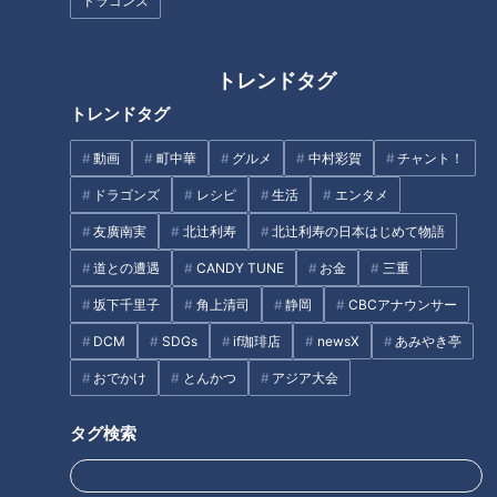
ドラゴンズ
トレンドタグ
トレンドタグ
動画
町中華
グルメ
中村彩賀
チャント！
CBCテレビ『チャント！』いただきます！ほぼ地元だけ 愛されフード
ドラゴンズ
レシピ
生活
エンタメ
聞き込みによると、『いきものクッキー』はその名の通り、生
友廣南実
北辻利寿
北辻利寿の日本はじめて物語
き物の形をしているクッキーで、かわいいものもあれば、リア
道との遭遇
CANDY TUNE
お金
三重
ルなものもあるそう。なんと1000種類もあるらしく、甘さ控
えめの優しい味わいだとか。
坂下千里子
角上清司
静岡
CBCアナウンサー
DCM
SDGs
if珈琲店
newsX
あみやき亭
おでかけ
とんかつ
アジア大会
タグ検索