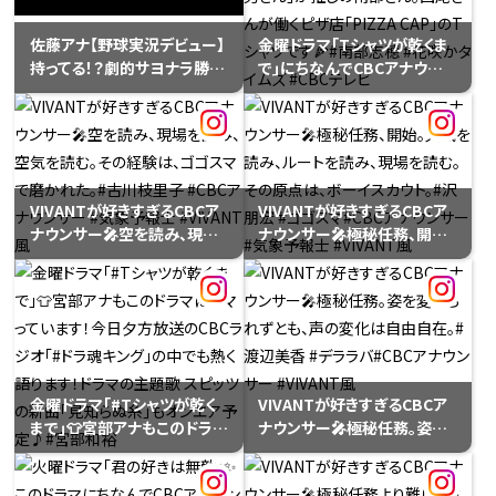
昭和と令和のポーズで📸
佐藤アナ【野球実況デビュー】
金曜ドラマ｢Tシャツが乾くま
持ってる！？劇的サヨナラ勝
で｣にちなんでCBCアナウンサ
ち！
ーのTシャツ姿を披露してい
ます。南部アナのTシャツ姿！
貴重～✨️友近さんのお友達
「プロアルバイター・西尾一男
さん」が推しの南部さん。西尾
さんが働くピザ店「PIZZA
VIVANTが好きすぎるCBCア
VIVANTが好きすぎるCBCア
CAP」のTシャツです🍕#南部
ナウンサー🎤空を読み、現場
ナウンサー🎤極秘任務、開始。
志穂 #花咲かタイムズ #CBC
を読み、空気を読む。その経験
天気を読み、ルートを読み、現
テレビ
は、ゴゴスマで磨かれた。#古
場を読む。その原点は、ボーイ
川枝里子 #CBCアナウンサー
スカウト。#沢朋宏 #ゴゴスマ
#気象予報士 #VIVANT風
#CBCアナウンサー #気象予
報士 #VIVANT風
金曜ドラマ｢#Tシャツが乾く
VIVANTが好きすぎるCBCア
まで｣👕宮部アナもこのドラマ
ナウンサー🎤極秘任務。姿を
にハマっています！今日夕方
変えられずとも、声の変化は
放送のCBCラジオ｢#ドラ魂キ
自由自在。#渡辺美香 #デララ