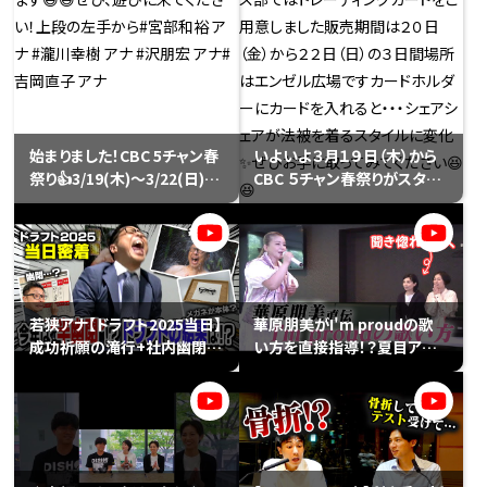
に ✅ 鉄崎幹人さんのラジオ
い！
番組で永岡アナが大暴れ ✅
緊張しすぎた榊原アナ、見たこ
とないレベルで噛み倒す ✅
柳沢アナはあんかけスパでズ
ッコケなど、局の垣根を越え
た爆笑の舞台裏、 明日19時に
始まりました！CBC 5チャン春
いよいよ３月１９日（木）から
プレミア公開で一緒に盛り上
祭り👍3/19(木)〜3/22(日)の
CBC ５チャン春祭りがスター
がりましょう♪チャット欄でお
4日間、名古屋・栄の久屋大通
トします！！
待ちしてます！（プロフィール
公園で開催です。期間中はア
https://hicbc.com/tv/ca
のリンクからYouTubeへ飛
ナウンス部の総力をあげて、
mpaign/matsuri2026spri
べます🔗）SBSアナウンサー
皆様をおもてなしいたします
ng/アナウンス部ではトレー
の野路アナ、岡村アナ、影島ア
😆😆ぜひ、遊びに来てくださ
ディングカードをご用意しまし
ナ、杉本アナ、新城アナ井手ア
い！上段の左手から#宮部和
た販売期間は２０日（金）から
若狭アナ【ドラフト2025当日】
華原朋美がI'm proudの歌
ナ、重長アナ(写真には写って
裕 アナ #瀧川幸樹 アナ #沢
２２日（日）の３日間場所はエ
成功祈願の滝行+社内幽閉の
い方を直接指導！？夏目アナ
いませんが、牧野アナ、高田ア
朋宏 アナ#吉岡直子 アナ
ンゼル広場ですカードホルダ
効果は？ジンクスは伝説とな
の歌声はどこまでレベルアッ
ナ)大変お世話になりました
ーにカードを入れると・・・シェ
るか？それとも早朝ロケとい
プできるのか？【準備運動から
✨#みてちょてれび #cbc は5
アシェアが法被を着るスタイ
う半幽閉が運命を変えたか？
実践まで歌ってみた】
チャン#SBS は6チャン#静岡
ルに変化✨ぜひお手に取って
放送 #wasabi
みてください😆😆