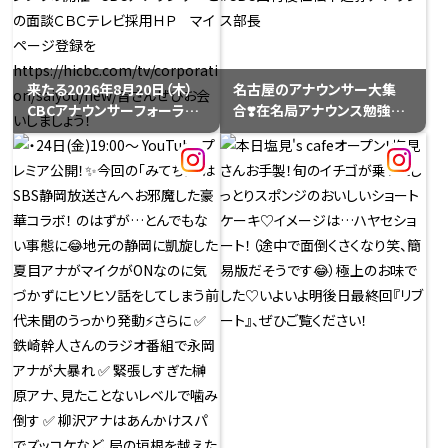
🏃‍♀️実はCBCテレビで朝の帯
(水)趣味コレコーナーで。#宮
番組を放送するのは、愛知万
部和裕
博（ #愛・地球博 ）関連の情報
を発信した『まるっと万博』以
来で、実に２１年ぶり✨32年ぶ
来たる2026年8月20日（木）
名古屋のアナウンサー大集
りの日本開催、そして史上初と
CBCアナウンサーフォーラム
合❣️在名局アナウンス勉強会、
なる『愛知・名古屋開催』で地
2026を開催します！7月1日
お開きです！新人の皆さん
元で伝説が生まれるその瞬間
（水） 12:00 受付開始（先着
も！ 大先輩も！各局朝の顔
を熱量たっぷりにお届けしま
順）* CBCアナウンサーによる
も！ 30年目の加藤由香アナ
す！
仕事紹介* 実況－1グランプ
とわたくし、宮部も！#CBC西
リの開催* CBCアナウンサー
村俊仁松本道弥アナウンス部
との面談ＣＢＣテレビ採用Ｈ
長
Ｐ マイページ登録を
https://hicbc.com/tv/cor
poration/saiyou/new/皆さ
んぜひお会いしましょう！