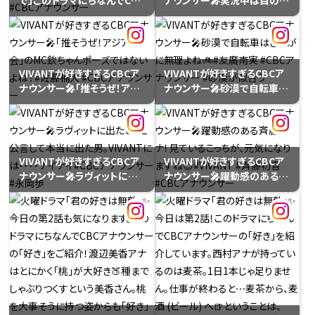
で」このドラマにちなんでCBC
ナウンサー🎤実況中は目の輝
別でチームを組み、パーソナ
アナウンサーのこだわりのT
きがすごい。あえて目の輝きを
リティのプロデュースグッズ
シャツをご紹介👕宮部アナの
おさえてます。#西村俊仁 #演
を販売。木曜は、宮エリコンビ
Tシャツはドラゴンズ⚾️今年
技派
の情熱を＃プラス！キャップ ぜ
のユニホームに合わせたDの
ひ！⭐️２５日（土）午後５時～
VIVANTが好きすぎるCBCア
VIVANTが好きすぎるCBCア
デザイン！沖縄キャンプ取材
「＃プラス！スペシャルステー
ナウンサー🎤「推そうぜ！アジ
ナウンサー🎤砂漠で自転車は
のときに購入。買ってすぐに着
ジ」を開催。パーソナリティほ
ア大会」のMC欽ちゃんポーズ
さすがに無理よね🚲#友廣南
て、球場へ向かったそう。いつ
ぼ勢ぞろい！！場所が足りな
ではないよね？#佐藤楠大
実 #CBCアナウンサー #砂漠
もおしゃれに着こなしていま
い！#光山雄一朗 #西村俊仁
#CBCアナウンサー
が似合う
す！#宮部和裕 #CBCアナウン
#石坂美咲 #永岡歩 #南波星
サー
那 #宮部和裕 #山本衿奈 #天
VIVANTが好きすぎるCBCア
VIVANTが好きすぎるCBCア
野なな実 #三浦優奈 はちょい
ナウンサー🎤ラヴィットに出
ナウンサー🎤躍動感のある斉
バズへパーソナリティプロデ
たい！と公言して本当に出た
藤アナ！見ているこっちが、元
ュースグッズやキッチンカー
男。VIVANTには・・・・ナイナ
気になりますね😊#VIVANT
番組コラボメニューも！#ＣＢ
イ#CBCアナウンサー #永岡
#斉藤初音 #CBCアナウンサ
Ｃラジオ 夏まつり２０２６#名
歩
ー
古屋 栄の久屋大通公園内 エ
ディオン久屋広場サブステー
ジにて