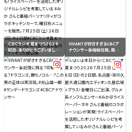
ＣＢＣラジオ 夏まつり２０２６
VIVANTが好きすぎるCBCア
初日、ありがとうございまし
ナウンサー🎤極秘任務。風を
た！⭐️ ＃プラス！スペシャルス
読み、空を読み、状況を読む。
テージ大盛況♪パーソナリテ
でもランチは、今日も蕎麦。#
ィほぼ勢ぞろい！ほぼカラオ
小川実桜 #CBC #気象予報士
ケ🎤#光山雄一朗 #西村俊仁
#VIVANT風
#石坂美咲 #永岡歩 #南波星
那 #宮部和裕 #山本衿奈 #天
野なな実 #三浦優奈 はちょい
バズへ⭐️#プラス！金曜日にご
出演グルメ系インフルエンサ
ー#みか＠ライスペーパーネ
キ さんと番組のコラボレーシ
ョンキッチンカーは明日26日
(日)も！ライスペーパーを活