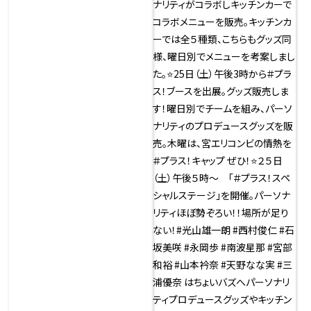
用したオリジナルレシピを考
案している #みか さんと番組
パーソナリティがコラボキッ
チンカーで、曜日別メニューを
販売。７月２５日（土）２６日
（日）の２日間#CBCラジオ夏
まつり2026名古屋栄久屋大
通公園内エディオン久屋広場