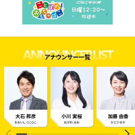
ANNOUNCER LIST
アナウンサー一覧
大石 邦彦
小川 実桜
加藤 由香
おおいし くにひこ
おがわ みお
かとう ゆか