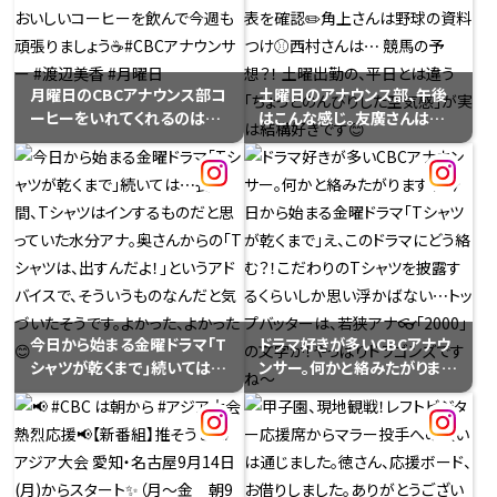
ばが大好きなんです。おそばを
箱買いして、自宅から持参して
います。今日は、豆腐とめかぶ
をトッピング。毎日いろんなも
月曜日のCBCアナウンス部コ
土曜日のアナウンス部、午後
のと組み合わせて楽しんでい
ーヒーをいれてくれるのは美
はこんな感じ。友廣さんはお
るそう😊小川さんにつられ、お
香さんか塩見さんのことが多
天気の画面をチェック☀️南部
昼におそばをチョイスした水
いような⋯おいしいコーヒー
さんは勤務表を確認✏️角上さ
分アナ。水分アナの｢好き｣は、
を飲んで今週も頑張りましょ
んは野球の資料つけ⚾️西村さ
｢奥さん｣で間違いなし！
う☕️#CBCアナウンサー #渡
んは⋯ 競馬の予想？！ 土曜出
辺美香 #月曜日
勤の、平日とは違う「ちょっと
のんびりした空気感」が実は
結構好きです😊
今日から始まる金曜ドラマ｢T
ドラマ好きが多いCBCアナウ
シャツが乾くまで｣続いては⋯
ンサー。何かと絡みたがります
長い間、Tシャツはインするも
💦今日から始まる金曜ドラマ
のだと思っていた水分アナ。奥
「Tシャツが乾くまで」え、この
さんからの｢Tシャツは、出す
ドラマにどう絡む？！こだわり
んだよ！｣というアドバイスで、
のTシャツを披露するくらいし
そういうものなんだと気づい
か思い浮かばない⋯トップバ