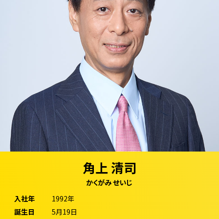
角上 清司
かくがみ せいじ
入社年
1992年
誕生日
5月19日