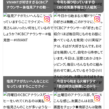
VIVANTが好きすぎるCBCア
今年も張り切っています😍
ナウンサー🎤塩見アナの動画
CBCの気象予報士５人組気象
のインパクトにはかないませ
予報士戦隊 ５レンジャー！💪
んが⋯若狭アナのこんな表情
「CBC あそび防災フェス」
見たことありません。よーく見
7/25・26＠オアシス２１防災
ると、どこかにドラゴンズが隠
をあそびながら楽しく学ぶイ
れていたりします？#VIVANT
ベント！ステージや気象予報
#若狭敬一 #CBCアナウンサ
士体験ブースに５レンジャー
ー
が登場します！ぜひお越しくだ
さい。
https://hicbc.com/tv/ca
mpaign/asobi-bousai-
fes/
塩見アナがたいへんなことに
今日から始まる火曜ドラマ
なっています💦ここでクイズ
｢君の好きは無敵｣このドラマ
～！！塩見さんはいったい何を
にちなんでCBCアナウンサー
しているのでしょうか？#CBC
の｢好き｣をご紹介！ほぼ毎日
アナウンサー＃塩見啓ー＃
同じものをお昼に食べている
VIVANT
人を発見！小川実桜アナは、そ