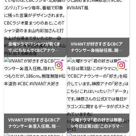
とを解説してくれています。
弥 #CBCアナウンサー
#CBCアナウンサー
金曜ドラマ『Tシャツが乾くま
VIVANTが好きすぎるCBCア
で』にちなんでCBCアナウンサ
ナウンサー🎤極秘任務、開始。
ーのTシャツをご紹介！加藤由
地図は読めます。ドラゴンズ
香アナが着ているのは、CBC
のデータは、もっと読めます。#
ラジオ｢北野誠のズバリ｣Tシ
榊原悠介#CBC #VIVANT風
ャツ毎年、番組で印象に残っ
た言葉がデザインされます。
CBCラジオ夏まつりのあと、こ
のTシャツ姿のまま山内彩加
さんと打ち上げ会場まで歩い
たとか…😅#CBCラジオ #北
野誠のズバリ #山内彩加 #加
VIVANTが好きすぎるCBCア
火曜ドラマ「君の好きは無敵」
藤由香
ナウンサー🎤潜入任務。隠れ
✨️今日は第3話！このドラマに
ているつもりだが、186cm。無
ちなんでCBCアナウンサーの