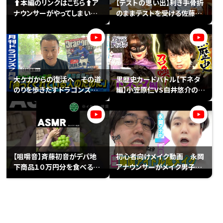
⬆️本編のリンクはこちら⬆️ア
【テストの思い出】利き手骨折
ナウンサーがやってしまいま
のままテストを受ける佐藤ア
した。＃アナウンサー＃名古屋
ナ＆忘れられないテストがあ
弁
る榊原アナ
大ケガからの復活へ その道
黒歴史カードバトル【下ネタ
のりを歩きだすドラゴンズ岡
編】小笠原仁VS白井悠介の激
田俊哉投手。待ってくれている
闘！山内アナがジャッジする！
人のために。
【咀嚼音】斉藤初音がデパ地
初心者向けメイク動画 永岡
下商品１０万円分を食べる
アナウンサーがメイク男子に
#shorts #ASMR
大変身 【前編】～BTS風