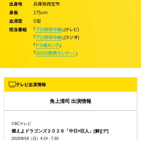
出身地
兵庫県西宮市
身長
175cm
血液型
O型
担当番組
「
プロ野球中継
」
(テレビ)
「
プロ野球中継
」
(ラジオ)
「
ドラ魂キング
」
「
GOGO競馬サンデー！
」
テレビ出演情報