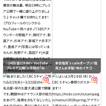
・24日(金)19:00〜 YouTube
本日塩見's cafeオープン！塩
プレミア公開！✨今回の「みて
見さんお手製！旬のイチゴが
ちょ」はSBS静岡放送さんへ
乗ったしっとりスポンジのお
お邪魔した豪華コラボ！ のは
いしいショートケーキ♡イメ
ずが…とんでもない事態に😂
ージは…ハヤセショート！（途
地元の静岡に凱旋した夏目ア
中で面倒くさくなり笑、簡易版
ナがマイクがONなのに気づ
だそうです😂）極上のお味で
かずにヒソヒソ話をしてしまう
した♡いよいよ明後日最終回
前代未聞のうっかり発動⚡️さら
『リブート』、ぜひご覧くださ