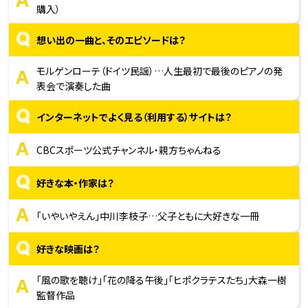
A
購入）
Q
想い出の一曲と、そのエピソードは？
A
モルゲンローテ（ドイツ民謡）…人生最初で最後のピアノの発
表会で演奏した曲
Q
インターネットでよく見る（利用する）サイトは？
A
CBCスポーツ公式チャンネル・親方ちゃんねる
Q
好きな本・作家は？
A
「いやいやえん」中川李枝子…父子ともに大好きな一冊
Q
好きな映画は？
A
「風の歌を聴け」「花の降る午後」「ヒポクラテスたち」大森一樹
監督作品