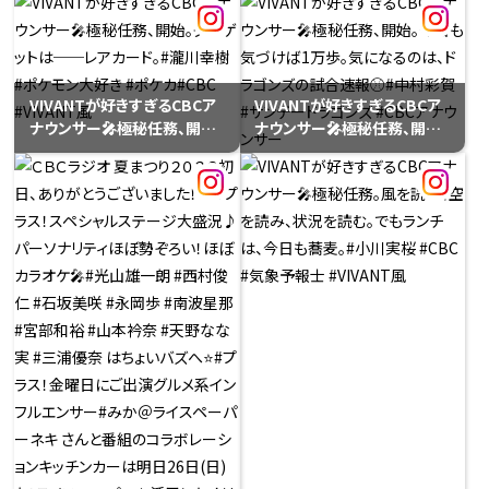
理無理#松本道弥 #CBC
「好き」を紹介しています。榊原
#VIVANT大好き
アナの「好き」はこちら！これは
いったい？！「データ」です。榊
原さんの公式Xでは毎日ドラ
ゴンズに関するデータがポス
VIVANTが好きすぎるCBCア
VIVANTが好きすぎるCBCア
トされていますね！
ナウンサー🎤極秘任務、開始。
ナウンサー🎤極秘任務、開始。
https://x.com/sakakibar
ターゲットは──レアカード。
今日も気づけば1万歩。気に
a_cbc?s=11
#瀧川幸樹 #ポケモン大好き
なるのは、ドラゴンズの試合
#ポケカ#CBC #VIVANT風
速報⚾️#中村彩賀 #サンデー
ドラゴンズ #CBCアナウンサ
ー