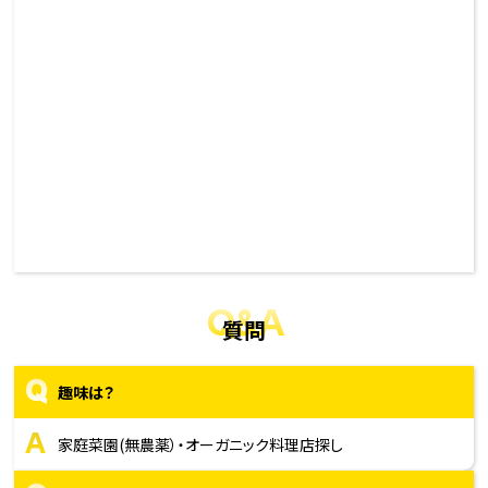
Q&A
質問
Q
趣味は？
A
家庭菜園(無農薬）・オーガニック料理店探し