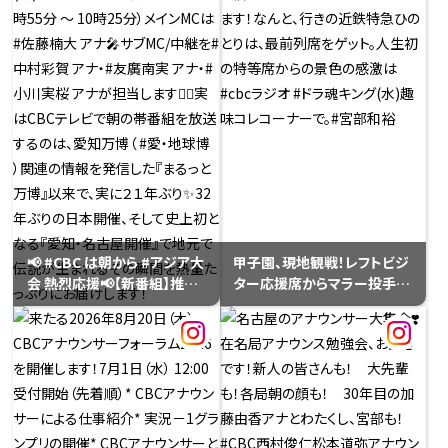
たそうです。よかった、よかった
ッターは、若狭アナ👓「2000」
😊
の文字が！やっぱりドラゴンズ
ですね〜
📢 #CBC は朝から #アジア大
甲子園、現地観戦！レフトビジ
会 熱烈応援📢【新番組】推そ
ター応援席からマラー投手へ
うぜ！#アジア大会 愛知・名古
の願いは通じました。徳さん、
屋9月14日(月)からスタート
応援ボード、お借りしました。
✨（月～金 朝9時55分 ～ 10
ありがとうございます！なんと、
時25分）メインMCは #佐藤楠
行きの近鉄特急ひのとりは、
大 アナ🎤サブMC/中継を#中
最前列席をゲット。人生初の
村彩賀 アナ・#友廣南実 アナ・
特等席からの景色の感激は
#小川実桜 アナが担当します
#cbcラジオ #ドラ魂キング