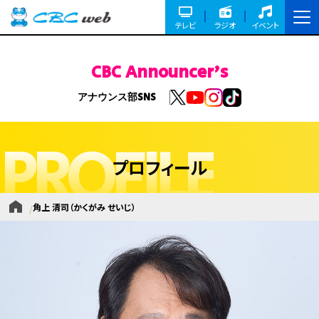
テレビ
ラジオ
イベント
CBC Announcer's
アナウンス部SNS
PROFILE
プロフィール
角上 清司
（かくがみ せいじ）