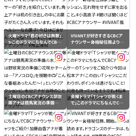
ング｣の中でも熱く語ります！
バ#CBCアナウンサー
ドラマの主題歌 スピッツの新
#VIVANT風
曲｢見知らぬ糸｣もオンエア予
定♪#宮部和裕
火曜ドラマ｢君の好きは無敵｣
VIVANTが好きすぎるCBCア
✨️このドラマにちなんでCBC
ナウンサー🎤極秘任務より難
アナウンサーの｢好き｣を紹介
しいミッション。忘れ物をせず
しています。角上アナは机の引
に家を出ること。#小高直子 #
き出しの中にお菓子がたくさ
聞けば聞くほど#CBCアナウ
ん入っています。それもヘルシ
ンサー #VIVANT風
ーなお菓子！今日はごません
べいを食べていました🍘
#CBCアナウンサー #角上清
司
土曜日のCBCアナウンス部佐
金曜ドラマ｢Tシャツが乾くま
藤アナは競馬実況の準備🐴
で｣このドラマにちなんでCBC
水分アナは野球実況の準備
アナウンサーのTシャツをご
⚾️花咲かチームは⋯｢アノコ
紹介👕今回は松本アナ！この
ロQ｣を視聴中📺｢こんな番組
白いTシャツにこだわりが。ポ
あったんだ～！｣というリアク
イントは透けないこと！何枚も
ションに、水分アナが当時のこ
持っているそうです。#松本道