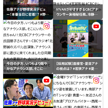
佐藤アナが野球実況デビュ
VIVANが好きすぎるCBCアナ
ー！本番当日に密着！？ #野球
ウンサー🎤極秘任務。冷静に
#佐藤アナ #実況 #ドラゴン
実況。……のはずが、ドラゴン
ズ
ズには熱は隠せない⚾️#宮部
和裕 #CBCテレビ #VIVANT
風 #なぜかリーゼント
今日の夕方、いつもより賑や
【採用試験】面接官・夏目アナ
かなアナウンス部。そこにいた
の視点は？ #若狭アナ #夏目
のは…氏ちゃん！！元CBCアナ
アナ #松本アナ #採用試験 #
ウンサーの氏田朋子さんです
カメラテスト
✨CBCラジオ「北野誠のズバ
リ」出演後、アナウンス部に遊
びに来てくれました😊同期入
社の夏目アナ、古川アナと楽
しそうにおしゃべり。最後は、