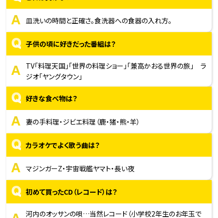
A
皿洗いの時間と正確さ。食洗器への食器の入れ方。
Q
子供の頃に好きだった番組は？
A
TV「料理天国」「世界の料理ショー」「兼高かおる世界の旅」 ラ
ジオ「ヤングタウン」
Q
好きな食べ物は？
A
妻の手料理・ジビエ料理（鹿・猪・熊・羊）
Q
カラオケでよく歌う曲は？
A
マジンガーZ・宇宙戦艦ヤマト・長い夜
Q
初めて買ったCD（レコード）は？
河内のオッサンの唄…当然レコード（小学校2年生のお年玉で