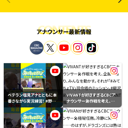
CONTENTS
アナウンサー最新情報
ベテラン塩見アナとともに本
VIVANTが好きすぎるCBCア
番さながら実況練習！ #野球
ナウンサー🎤作戦を考え、企
#佐藤アナ #実況 #ドラゴン
画を練り、みんなを動かす。そ
ズ #塩見アナ
れが「#みてちょTV」司令塔の
ミッション。#柳沢彩美 #CBC
アナウンサー #VIVANT風