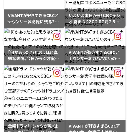
VIVANTが好きすぎるCBCア
いよいよ本日から！ＣＢＣラジ
ナウンサー🎤記憶に残る？印
オ 夏まつり２０２６７月２５日
象に残る？ドラゴンズ、勝ちノ
（土）２６日（日）の２日間、名
コル…？この男の正体は――実況
古屋・栄の久屋大通公園内エ
班。#光山雄一朗 #サンデード
ディオン久屋広場⭐️プラス！金
ラゴンズ #CBCアナウンサー
曜日にご出演、グルメ系イン
「何かあった？」と思うほど真
VIVANTが好きすぎるCBCア
フルエンサー#みか＠ライス
剣な表情。今日がラジオ実況
ナウンサー🎤ガハハ笑いのイ
ペーパーネキ さんと番組のコ
デビューの佐藤楠大アナの実
メージが強いけど、こんな表
ラボレーションが実現！ライス
況を聴いています。みんなで
情だってできるんだからっ #
ペーパーを活用したオリジナ
応援中です。
夏目みな美 #CBCアナウンサ
ルレシピを考案しているみか
ー
さんと番組パーソナリティが
コラボしキッチンカーでコラ
ボメニューを販売。キッチンカ
ーでは全５種類、こちらもグッ
ズ同様、曜日別でメニューを
考案しました。⭐️25日（土）午
後3時から＃プラス！ブースを
金曜ドラマ「Tシャツが乾くま
VIVANT が好きすぎるCBCア
出展。グッズ販売します！曜日